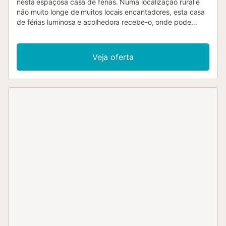
nesta espaçosa casa de férias. Numa localização rural e
não muito longe de muitos locais encantadores, esta casa
de férias luminosa e acolhedora recebe-o, onde pode
passar dias soalheiros longe do quotidiano com uma
família numerosa ou um grupo de amigos. Prepare
deliciosas tapas e converse durante longas refeições na
Veja oferta
longa mesa de jantar. Planeie as suas excursões com um
Tinto de Verano e reúna-se para noites de jogos divertidas
na acolhedora sala de estar. Sirva um delicioso pequeno-
almoço na esplanada e deixe que as vistas das palmeiras
e da vasta paisagem lhe transmitam essa sensação de
férias. Abasteça-se de iguarias para um churrasco nos
mercados coloridos e desfrute de belos pores do sol e
noites de verão quentes num ambiente cheio de
atmosfera. Visite a encantadora cidade costeira de
Huelva, com os seus animados bares de tapas, e passeie
pelo paraíso natural do Parque Nacional de Doñana. Dê
um mergulho nas praias de Punta Umbría ou Mazagón,
onde pode saborear peixe fresco num restaurante de
praia, e explore a pitoresca Palos de la Frontera....