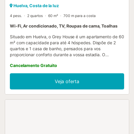
Huelva, Costa de la luz
4 pess.
2 quartos
60 m²
700 m para a costa
Wi-Fi, Ar condicionado, TV, Roupas de cama, Toalhas
Situado em Huelva, o Grey House é um apartamento de 60
m² com capacidade para até 4 hóspedes. Dispõe de 2
quartos e 1 casa de banho, pensados para vos
proporcionar conforto durante a vossa estadia. O
apartamento oferece televisão, máquina de lavar roupa e
Cancelamento Gratuito
uma cozinha totalmente equipada com todos os utensílios
necessários. A localização é excelente, com fácil acesso a
vários pontos de interesse tanto a pé como de carro. A
Veja oferta
apenas 50 metros encontram uma loja aberta 24 horas e,
a 25 metros, uma farmácia, perfeitas para qualquer
necessidade de última hora. Durante a vossa visita, podem
estacionar na rua. Não são permitidos eventos nem festas
na propriedade, garantindo assim um ambiente tranquilo e
propício ao descanso de todos os hóspedes....