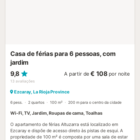
hóspede durante a estadia. A hora máxima de partida é às
12:00....
Casa de férias para 6 pessoas, com
jardim
9,8
€ 108
A partir de
por noite
13
avaliações
Ezcaray, La Rioja Province
6 pess.
2 quartos
100 m²
200 m para o centro da cidade
Wi-Fi, TV, Jardim, Roupas de cama, Toalhas
O apartamento de férias Altuzarra está localizado em
Ezcaray e dispõe de acesso direto às pistas de esqui. A
propriedade de 100 m² é composta por uma sala de estar