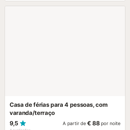
um bar e um bar-restaurante, com outro bar-restaurante e
uma área de natação localizada junto ao reservatório. Os
hóspedes podem explorar vários trilhos e ciclovias, e as
grutas de Ortigosa estão apenas a 5 km. Está disponível
um lugar de estacionamento na propriedade, bem como
estacionamento gratuito na rua. As famílias com crianças
são bem-vindas. É permitido 1 animal de estimação.
Animais de estimação adicionais podem ser acomodados
mediante pedido prévio. Não é permitido fumar nesta
propriedade. Os hóspedes podem fumar na área exterior.
Pede-se aos hóspedes que respeitem as horas de silêncio
durante a sua estadia (sem ruído excessivo após a meia-
noite) e que não deixem lixo na casa. Esta propriedade
dispõe de iluminação economizadora de energia. Esta
propriedade dispõe de um conveniente sistema de auto-
check-in....
Casa de férias para 4 pessoas, com
varanda/terraço
9,5
€ 88
A partir de
por noite