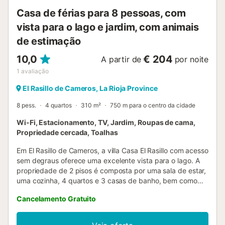
Casa de férias para 8 pessoas, com
vista para o lago e jardim, com animais
de estimação
10,0
€ 204
A partir de
por noite
1
avaliação
El Rasillo de Cameros, La Rioja Province
8 pess.
4 quartos
310 m²
750 m para o centro da cidade
Wi-Fi, Estacionamento, TV, Jardim, Roupas de cama,
Propriedade cercada, Toalhas
Em El Rasillo de Cameros, a villa Casa El Rasillo com acesso
sem degraus oferece uma excelente vista para o lago. A
propriedade de 2 pisos é composta por uma sala de estar,
uma cozinha, 4 quartos e 3 casas de banho, bem como
um WC adicional e pode, portanto, acomodar 8 pessoas.
Cancelamento Gratuito
As comodidades adicionais incluem Wi-Fi com um espaço
de trabalho dedicado para escritório em casa, uma
televisão, uma máquina de lavar roupa, bem como livros e