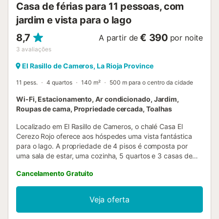
Casa de férias para 11 pessoas, com
jardim e vista para o lago
8,7
€ 390
A partir de
por noite
3
avaliações
El Rasillo de Cameros, La Rioja Province
11 pess.
4 quartos
140 m²
500 m para o centro da cidade
Wi-Fi, Estacionamento, Ar condicionado, Jardim,
Roupas de cama, Propriedade cercada, Toalhas
Localizado em El Rasillo de Cameros, o chalé Casa El
Cerezo Rojo oferece aos hóspedes uma vista fantástica
para o lago. A propriedade de 4 pisos é composta por
uma sala de estar, uma cozinha, 5 quartos e 3 casas de
banho, bem como um WC adicional e pode, portanto,
Cancelamento Gratuito
acomodar 12 pessoas. As comodidades adicionais incluem
Wi-Fi, ar condicionado, bem como uma máquina de lavar
roupa. Este chalé dispõe de um espaço exterior privado
Veja oferta
com um jardim, terraços abertos e cobertos e um
churrasco. A área dispõe de um pequeno supermercado,