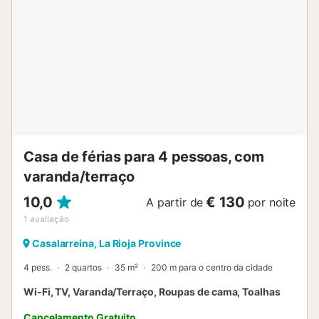
totalmente equipada onde poderá preparar as estupendas
carnes, peixes e vegetais que esta terra lhe oferece. Se,
para além de visitas culturais e gastronómicas, precisar de
trabalhar ou simplesmente aceder às suas redes sociais,
tem ligação wifi gratuita. Os nossos espaços foram
concebidos para que se sinta especial, oferecendo-lhe
uma experiência autêntica e memorável. Acreditamos na
importância de descobrir novas experiências respeitosas
com o meio ambiente, por isso desenhámos um edifício de
‘reabilitação sustentável’, certificado pela AENOR, com
emissões zero, consumo de energia responsável ...
Casa de férias para 4 pessoas, com
varanda/terraço
10,0
€ 130
A partir de
por noite
1
avaliação
Casalarreina, La Rioja Province
4 pess.
2 quartos
35 m²
200 m para o centro da cidade
Wi-Fi, TV, Varanda/Terraço, Roupas de cama, Toalhas
Cancelamento Gratuito