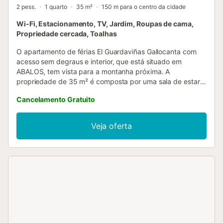
2 pess.
1 quarto
35 m²
150 m para o centro da cidade
Wi-Fi, Estacionamento, TV, Jardim, Roupas de cama,
Propriedade cercada, Toalhas
O apartamento de férias El Guardaviñas Gallocanta com
acesso sem degraus e interior, que está situado em
ABALOS, tem vista para a montanha próxima. A
propriedade de 35 m² é composta por uma sala de estar,
uma cozinha totalmente equipada, 1 quarto e 1 casa de
Cancelamento Gratuito
banho e pode, portanto, acomodar 2 pessoas. As
comodidades adicionais incluem Wi-Fi, uma televisão, uma
ventoinha, uma máquina de lavar roupa e uma máquina de
Veja oferta
secar roupa. Um berço também está disponível. Este
alojamento não dispõe de: ar condicionado. Desfrute do
espaço exterior partilhado com um jardim e um terraço
aberto. As ligações de transportes públicos estão
localizadas a uma curta distância a pé. Opções de
passeios a pé na área circundante. Está disponível um
lugar de estacionamento na propriedade. É permitido um
máximo de 2 animais de estimação. Não é permitido fumar
e celebrar eventos. A propriedade tem uma arrecadação
para motas e bicicletas. O lixo deve ser recolhido pelo