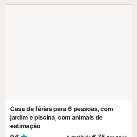
permitidos animais de estimação, fumar e celebrar
eventos. O ar condicionado não está disponível. É
fornecida uma bicicleta....
Casa de férias para 6 pessoas, com
jardim e piscina, com animais de
estimação
9,6
€ 75
A partir de
por noite