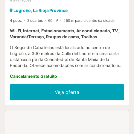
4
avaliações
Logroño, La Rioja Province
4 pess.
2 quartos
60 m²
450 m para o centro da cidade
Wi-Fi, Internet, Estacionamento, Ar condicionado, TV,
Varanda/Terraço, Roupas de cama, Toalhas
O Segundo Caballerías está localizado no centro de
Logroño, a 300 metros da Calle del Laurel e a uma curta
distância a pé da Concatedral de Santa María de la
Redonda. Oferece acomodações com ar condicionado e
WiFi gratuita. Dispõe ainda de uma varanda com vista
Cancelamento Gratuito
para a concatedral. Este apartamento possui 2 quartos,
uma televisão de ecrã plano, uma máquina de lavar roupa,
uma casa de banho com chuveiro e uma cozinha bem
Veja oferta
equipada com máquina de lavar roupa, máquina de lavar
loiça e micro-ondas. Muito central....