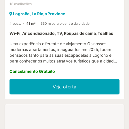
18
avaliações
Logroño, La Rioja Province
4 pess.
41 m²
550 m para o centro da cidade
Wi-Fi, Ar condicionado, TV, Roupas de cama, Toalhas
Uma experiência diferente de alojamento Os nossos
modernos apartamentos, inaugurados em 2025, foram
pensados tanto para as suas escapadelas a Logroño e
para conhecer os muitos atrativos turísticos que a cidade
oferece, como para lhe proporcionar alojamento quando
Cancelamento Gratuito
precisar de participar em reuniões de trabalho. Seja qual
for a opção que escolha, na ALAIA ROOMS oferecemos-
lhe aquilo que procura. Estamos mesmo no centro da
Veja oferta
cidade, no seu centro histórico, rodeados de monumentos
e museus, num magnífico cenário natural junto ao rio Ebro
e a apenas três minutos a pé da afamada Calle Laurel,
uma das melhores zonas de bares de Espanha. De
qualquer forma, se após um dia intenso o que lhe apetece
é comer ou jantar como em casa, não se preocupe, os 17
apartamentos da ALAIA ROOMS dispõem de cozinha