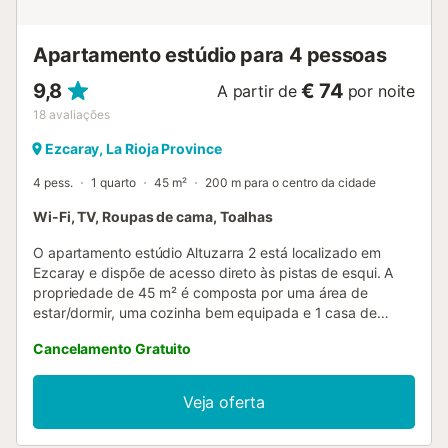
wifi gratuito. Dois quartos oferecem alojamento
confortável. Os jardins e a garagem partilhados oferecem
Apartamento estúdio para 4 pessoas
...
9,8
€ 74
A partir de
por noite
18
avaliações
Ezcaray, La Rioja Province
4 pess.
1 quarto
45 m²
200 m para o centro da cidade
Wi-Fi, TV, Roupas de cama, Toalhas
O apartamento estúdio Altuzarra 2 está localizado em
Ezcaray e dispõe de acesso direto às pistas de esqui. A
propriedade de 45 m² é composta por uma área de
estar/dormir, uma cozinha bem equipada e 1 casa de
banho e pode, portanto, acomodar 4 pessoas. As
Cancelamento Gratuito
comodidades adicionais incluem Wi-Fi, uma televisão, bem
como uma máquina de lavar roupa. Um berço também
está disponível. Este apartamento estúdio dispõe de um
Veja oferta
terraço privado aberto para noites descontraídas. O
estacionamento gratuito está disponível na rua. Não são