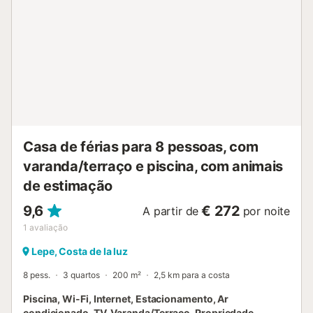
localizada perto da praia. Está disponível um lugar de
estacionamento numa garagem. Não são permitidos
animais de estimação, fumar e celebrar eventos. A
propriedade dispõe de armazenamento para motas e
bicicletas....
Casa de férias para 8 pessoas, com
varanda/terraço e piscina, com animais
de estimação
9,6
€ 272
A partir de
por noite
1
avaliação
Lepe, Costa de la luz
8 pess.
3 quartos
200 m²
2,5 km para a costa
Piscina, Wi-Fi, Internet, Estacionamento, Ar
condicionado, TV, Varanda/Terraço, Propriedade