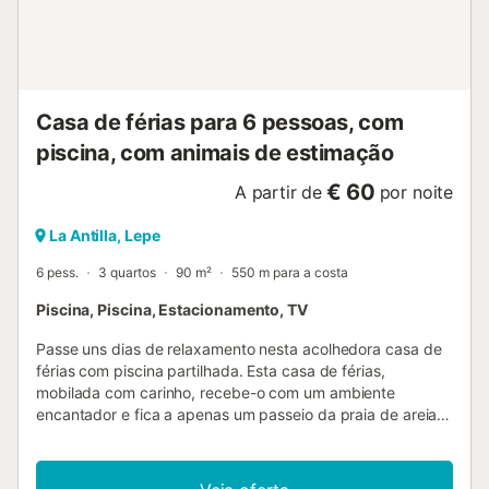
Casa de férias para 6 pessoas, com
piscina, com animais de estimação
€ 60
A partir de
por noite
La Antilla, Lepe
6 pess.
3 quartos
90 m²
550 m para a costa
Piscina, Piscina, Estacionamento, TV
Passe uns dias de relaxamento nesta acolhedora casa de
férias com piscina partilhada. Esta casa de férias,
mobilada com carinho, recebe-o com um ambiente
encantador e fica a apenas um passeio da praia de areia.
Prepare deliciosas tapas na acolhedora cozinha e sente-se
à mesa de jantar. Após um longo dia, aconchegue-se no
amplo sofá e conviva com os seus entes queridos durante