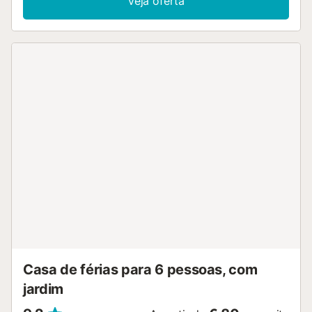
Veja oferta
uma noite de jogos. No jardim comum, existe uma piscina
refrescante para desfrutar nos dias quentes. Depois do
pequeno-almoço, ponha a toalha ao ombro e mergulhe nas
suas maravilhosas águas. Apodere-se do sol na relva
cuidada e mergulhe num livro fascinante. Descubra as
belas praias de areia de Islantilla e Lepe, explore a
natureza intocada das Marismas do Rio Piedras ou
desfrute de peixe acabado de pescar num restaurante
tradicional. Os entusiastas do golfe encontrarão campos
de primeira classe aqui, enquanto Huelva e o
impressionante Parque Natural de Doñana são ideais para
passeios de um dia....
Casa de férias para 6 pessoas, com
jardim