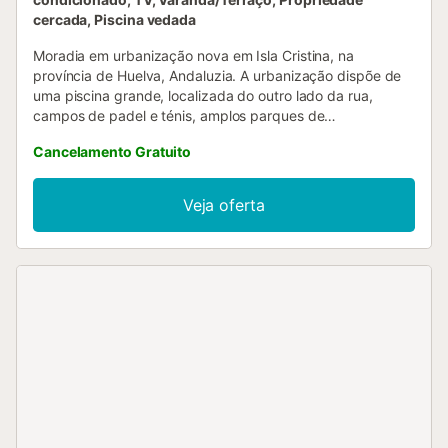
cercada, Piscina vedada
Moradia em urbanização nova em Isla Cristina, na
província de Huelva, Andaluzia. A urbanização dispõe de
uma piscina grande, localizada do outro lado da rua,
campos de padel e ténis, amplos parques de
estacionamento. A Câmara Municipal de Lepe tem
Cancelamento Gratuito
adjacente à urbanização um polidesportivo equipado com
piscina olímpica, vários campos de ténis, futebol 7 e padel,
com bar, cafetaria e restaurante. Dispõe de três quartos
Veja oferta
para oito pessoas (uma cama de casal, duas camas
individuais e dois beliches), duas casas de banho com
banheira, um lavabo independente, sala de jantar e
cozinha independente totalmente equipada. Dispõe de um
pátio privado e ar condicionado quente/frio na sala e nos
quartos. O acesso é totalmente alcatroado....