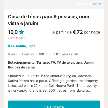
de banho, 3 quartos, um pátio traseiro e um alpendre bem
orientado. 2 televisões...
Casa de férias para 9 pessoas, com
vista e jardim
10,0
€ 72
A partir de
por noite
2
avaliações
La Antilla, Lepe
9 pess.
4 quartos
100 m²
550 m para a costa
Estacionamento, Terraço, TV, TV de tela plana, Jardim,
Roupas de cama
Situated in La Antilla in the Andalucía region, Adosado
Karivu Patera has a patio. Offering a garden, the property
is located within 27 km of Golf Nuevo Portil. The property
is non-smoking and is set 800 metres from Islantilla
Beach....
Veja oferta