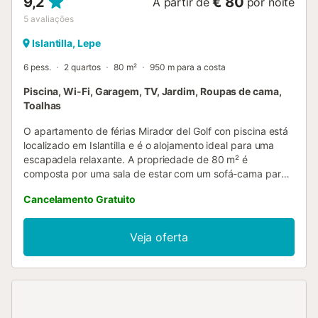
9,2
€ 80
A partir de
por noite
5
avaliações
Islantilla, Lepe
6 pess.
2 quartos
80 m²
950 m para a costa
Piscina, Wi-Fi, Garagem, TV, Jardim, Roupas de cama,
Toalhas
O apartamento de férias Mirador del Golf con piscina está
localizado em Islantilla e é o alojamento ideal para uma
escapadela relaxante. A propriedade de 80 m² é
composta por uma sala de estar com um sofá-cama para
2 pessoas, uma cozinha, 2 quartos e 2 casas de banho e
Cancelamento Gratuito
pode, portanto, acomodar 6 pessoas. As comodidades
adicionais incluem Wi-Fi com um espaço de trabalho
dedicado para escritório em casa, uma televisão, uma
Veja oferta
ventoinha, bem como uma máquina de lavar roupa. Um
berço também está disponível. Este alojamento não dispõe
de: ar condicionado. Este aluguer de férias dispõe de 2
terraços privados abertos para relaxar à noite. Desfrute de
um espaço exterior partilhado com uma piscina vedada,
um jardim e um chuveiro exterior. A propriedade está