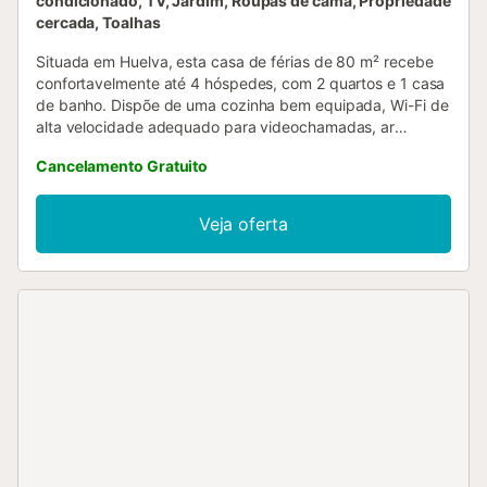
condicionado, TV, Jardim, Roupas de cama, Propriedade
cercada, Toalhas
Situada em Huelva, esta casa de férias de 80 m² recebe
confortavelmente até 4 hóspedes, com 2 quartos e 1 casa
de banho. Dispõe de uma cozinha bem equipada, Wi-Fi de
alta velocidade adequado para videochamadas, ar
condicionado, máquina de lavar roupa e um espaço de
Cancelamento Gratuito
trabalho dedicado para o vosso conforto. O exterior, com
alpendre privado e jardim, é ideal para relaxarem ou
desfrutarem de refeições ao ar livre. A propriedade
Veja oferta
oferece um lugar de estacionamento privado à porta e
uma zona comunitária para estacionamento adicional. A
piscina comum está aberta de junho a setembro. A
propriedade fica perto da praia, facilitando o acesso a
atividades de lazer....