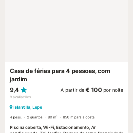
churrascos e de um parque infantil. Estão disponíveis 8
lugares de estacionamento na propriedade. É permitido
um máximo de 5 animais de estimação. O ar condicionado
não está disponível. Existe uma câmara de segurança no
exterior da casa. Após o check-in dos hóspedes, tanto o
alarme como a câmara são desactivados. A eletricidade
nesta propriedade é parcialmente gerada por painéis
fotovoltaicos....
Casa de férias para 4 pessoas, com
jardim
9,4
€ 100
A partir de
por noite
8
avaliações
Islantilla, Lepe
4 pess.
2 quartos
80 m²
850 m para a costa
Piscina coberta, Wi-Fi, Estacionamento, Ar