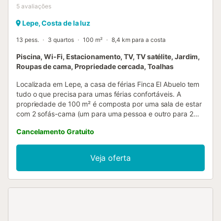
5
avaliações
Lepe, Costa de la luz
13 pess.
3 quartos
100 m²
8,4 km para a costa
Piscina, Wi-Fi, Estacionamento, TV, TV satélite, Jardim,
Roupas de cama, Propriedade cercada, Toalhas
Localizada em Lepe, a casa de férias Finca El Abuelo tem
tudo o que precisa para umas férias confortáveis. A
propriedade de 100 m² é composta por uma sala de estar
com 2 sofás-cama (um para uma pessoa e outro para 2
pessoas), uma cozinha bem equipada, 3 quartos e 1 casa
Cancelamento Gratuito
de banho, bem como um WC adicional e pode, portanto,
acomodar 12 pessoas. As comodidades adicionais incluem
Wi-Fi de alta velocidade (adequado para chamadas de
Veja oferta
vídeo) com um espaço de trabalho dedicado para
escritório em casa, uma televisão, uma ventoinha de teto
em cada quarto, bem como uma ventoinha de pé. Esta
propriedade dispõe de uma piscina privada vedada e
amovível (aberta de junho a setembro), de um jardim, de
terraços abertos e cobertos, de comodidades para