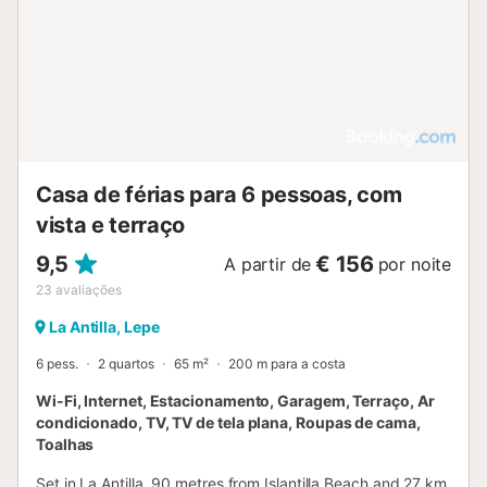
Casa de férias para 6 pessoas, com
vista e terraço
9,5
€ 156
A partir de
por noite
23
avaliações
La Antilla, Lepe
6 pess.
2 quartos
65 m²
200 m para a costa
Wi-Fi, Internet, Estacionamento, Garagem, Terraço, Ar
condicionado, TV, TV de tela plana, Roupas de cama,
Toalhas
Set in La Antilla, 90 metres from Islantilla Beach and 27 km