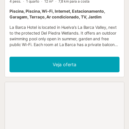
4 pess.
1 quarto
12 m²
7,8 km para a costa
Piscina, Piscina, Wi-Fi, Internet, Estacionamento,
Garagem, Terraço, Ar condicionado, TV, Jardim
La Barca Hotel is located in Huelva’s La Barca Valley, next
to the protected Del Piedra Wetlands. It offers an outdoor
swimming pool only open in summer, garden and free
public Wi-Fi. Each room at La Barca has a private balcony
or terrace and a TV....
Veja oferta