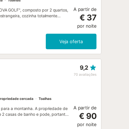
ma
Toalhas
A partir de
NOVA GOLF", composto por 2 quartos,
€ 37
strangeira, cozinha totalmente
segurança privada, fica apenas a 10
por noite
 do aeroporto internacional de
RAND Golf tem uma localização única
a escola de ténis Club del Sol com 12
Veja oferta
com vistas espectaculares sobre o
ampos de padel, bar-restaurante de
pical....
9,2
70
avaliações
ropriedade cercada
Toalhas
A partir de
a para a montanha. A propriedade de
€ 90
e 2 casas de banho e pode, portanto,
m um espaço de trabalho dedicado
por noite
 uma máquina de lavar roupa. Um