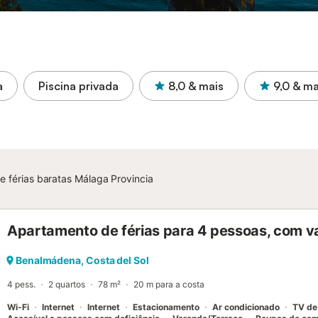
a
Piscina privada
8,0
& mais
9,0
& ma
e férias baratas Málaga Provincia
Apartamento de férias para 4 pessoas, com v
Benalmádena, Costa del Sol
4 pess.
2 quartos
78 m²
20 m para a costa
Wi-Fi
Internet
Internet
Estacionamento
Ar condicionado
TV de 