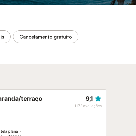
is
Cancelamento gratuito
aranda/terraço
9,1
1172
avaliações
tela plana