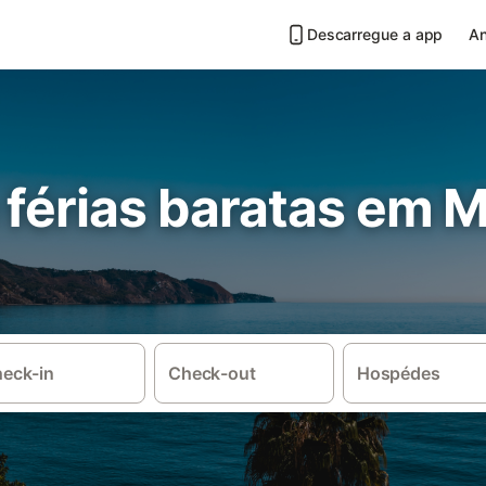
Descarregue a app
An
 férias baratas em 
eck-in
Check-out
Hospédes