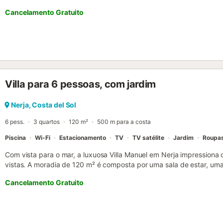
totalmente independentes; o único elemento partilhado é o espaço e
Cancelamento Gratuito
comuns ao ar livre. Não existe qualquer área interior comum com as
exclusivo para os hóspedes do Limón Lunero. Como está localizada
hóspedes dos outros apartamentos podem vê-la ao passar pelo ac
dispõe de terraço privado e ligação Wi-Fi....
Villa para 6 pessoas, com jardim
Nerja, Costa del Sol
6 pess.
3 quartos
120 m²
500 m para a costa
Piscina
Wi-Fi
Estacionamento
TV
TV satélite
Jardim
Roupa
Com vista para o mar, a luxuosa Villa Manuel em Nerja impressiona
vistas. A moradia de 120 m² é composta por uma sala de estar, 
máquina de lavar louça, 3 quartos e 2 casas de banho e pode, por
Cancelamento Gratuito
comodidades adicionais incluem Wi-Fi, ar condicionado (em todos
de lavar roupa. O destaque deste alojamento é a sua área exterior
durante todo o ano), um jardim, mobiliário de jardim, um terraço a
exterior. Distância a pé/na estrada até ao restaurante mais próxim