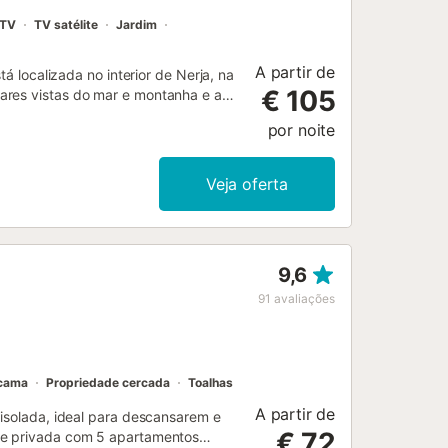
TV
TV satélite
Jardim
A partir de
tá localizada no interior de Nerja, na
€ 105
ares vistas do mar e montanha e a
ideal para férias em família ou com
por noite
ina de lavar loiça, 4 quartos, 2
incluem Wi-Fi (adequado para
 de DVD. A acomodação adequada para
Veja oferta
rea exterior, encontrará uma
m é adequada para hóspedes mais
a piscina ou prepare refeições
entes queridos no terraço
9,6
do, um duche ao ar livre, e uma
ro de Nerja (4,4 km) com as suas
91
avaliações
próximo fica a 8 minutos de carro (4
reia, incluindo El Limite Nerja (7
 cama
Propriedade cercada
Toalhas
A partir de
 isolada, ideal para descansarem e
€ 72
ade privada com 5 apartamentos