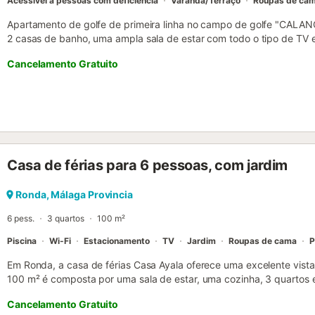
Acessível a pessoas com deficiência
Varanda/Terraço
Roupas de ca
Apartamento de golfe de primeira linha no campo de golfe "CALA
2 casas de banho, uma ampla sala de estar com todo o tipo de TV e
equipada e um agradável terraço, a urbanização, de uso privado e 
Cancelamento Gratuito
minutos das famosas Marbella e Fuengirola, bem como a 25 minutos
Málaga.Em Mijas Costa, no coração da Costa del Sol, o Calanova G
e privilegiada, rodeado por instalações recreativas como a marina, 
campos profissionais e a emblemática Cala de Mijas... Juntamente 
Mediterrâneo e o campo de golfe, o complexo tem duas piscinas, c
verão, concierge e extensas áreas ajardinadas com vegetação subtro
Casa de férias para 6 pessoas, com jardim
Ronda, Málaga Provincia
6 pess.
3 quartos
100 m²
Piscina
Wi-Fi
Estacionamento
TV
Jardim
Roupas de cama
P
Em Ronda, a casa de férias Casa Ayala oferece uma excelente vist
100 m² é composta por uma sala de estar, uma cozinha, 3 quartos 
acomodar 6 pessoas. As comodidades adicionais incluem Wi-Fi co
Cancelamento Gratuito
para escritório em casa, uma televisão, uma ventoinha, bem como