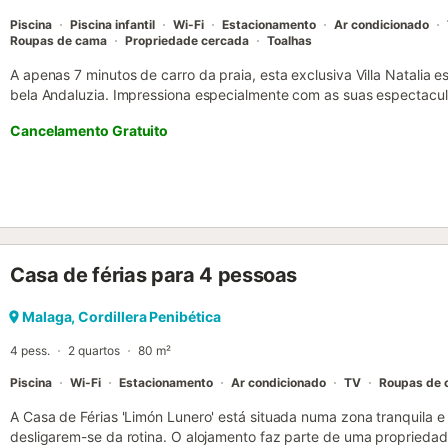
Piscina
Piscina infantil
Wi-Fi
Estacionamento
Ar condicionado
Roupas de cama
Propriedade cercada
Toalhas
A apenas 7 minutos de carro da praia, esta exclusiva Villa Natalia es
bela Andaluzia. Impressiona especialmente com as suas espectacul
sua piscina privada e infantil. A vivenda elegantemente mobilada é 
Cancelamento Gratuito
amigos. Tem uma sala de estar, uma cozinha bem equipada com máqu
casas de banho e pode acomodar 8 pessoas. Outras comodidades 
videochamadas), ar condicionado, Televisão por Satélite e leitor
crianças também lhe oferece um berço e uma cadeira alta. Na sua á
varanda com bancos confortáveis e uma bela piscina, que també
jovens. Passe aqui horas relaxantes nas espreguiçadeiras à beira d
deliciosas na grelha privada para desfrutar ao ar livre com os seus 
Casa de férias para 4 pessoas
parcialmente coberto. A propriedade inclui também um jardim priva
mesa de bilhar. Dentro de 10 minutos de carro pode chegar ao cent
inúmeras lojas, restaurantes, cafés e bares e o supermercado mais 
Malaga, Cordillera Penibética
km). Em apenas alguns minutos de carro encontrará belas praias de a
4 pess.
2 quartos
80 m²
min), Praia Nerja (9 min) ...
Piscina
Wi-Fi
Estacionamento
Ar condicionado
TV
Roupas de
A Casa de Férias 'Limón Lunero' está situada numa zona tranquila e
desligarem-se da rotina. O alojamento faz parte de uma propried