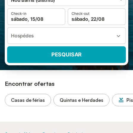
Nou Barris (distrito)
Check-in
Check-out
sábado, 15/08
sábado, 22/08
Hospédes
PESQUISAR
Encontrar ofertas
Casas de férias
Quintas e Herdades
Pi