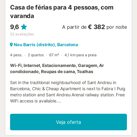
Casa de férias para 4 pessoas, com
varanda
9,6
€ 382
A partir de
por noite
52
avaliações
Nou Barris (distrito), Barcelona
4 pess.
2 quartos
67 m²
4,1 km para a praia
Wi-Fi, Internet, Estacionamento, Garagem, Ar
condicionado, Roupas de cama, Toalhas
Set in the traditional neighbourhood of Sant Andreu in
Barcelona, Chic & Cheap Apartment is next to Fabra I Puig
metro station and Sant Andreu Arenal railway station. Free
WiFi access is available....
Veja oferta