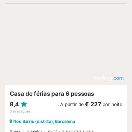
Casa de férias para 6 pessoas
8,4
€ 227
A partir de
por noite
6
avaliações
Nou Barris (distrito), Barcelona
6 pess.
3 quartos
95 m²
3,9 km para a praia