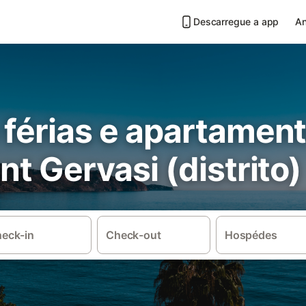
Descarregue a app
An
 férias e apartamen
nt Gervasi (distrito)
eck-in
Check-out
Hospédes