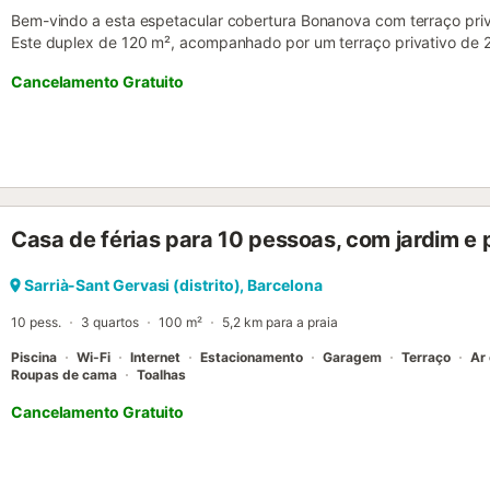
Bem-vindo a esta espetacular cobertura Bonanova com terraço pri
Este duplex de 120 m², acompanhado por um terraço privativo de 2
com elevador. A estação de metro mais próxima é o metro Muntaner
Cancelamento Gratuito
ligações de transportes pela cidade. Esta penthouse pode acomoda
equipados com 4 camas individuais e 1 cama de casal. Para garanti
agradável, o apartamento dispõe de 2 casas de banho completas,
duche. A cozinha está totalmente equipada com máquina de lavar lo
elétrico, chaleira eléctrica, forno, frigorífico, congelador e placa v
as suas refeições favoritas durante a sua estadia. Além disso, o a
de engomar, secador de cabelo, TV, ar condicionado, aquecimento,
Casa de férias para 10 pessoas, com jardim e 
bem como Wi-Fi gratuito para mantê-lo conectado. A sua segurança
prioridade, por isso, após cada partida, realizamos limpezas profis
completamente o apartamento para garantir um ambiente limpo e s
Sarrià-Sant Gervasi (distrito), Barcelona
hóspedes. Não se preocupe com o pequeno-almoço, podemos ofer
10 pess.
3 quartos
100 m²
5,2 km para a praia
diretamente no apartamento, adaptadas ...
Piscina
Wi-Fi
Internet
Estacionamento
Garagem
Terraço
Ar
Roupas de cama
Toalhas
Cancelamento Gratuito