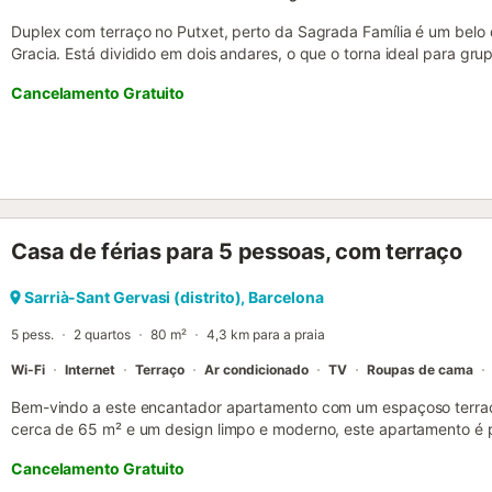
Duplex com terraço no Putxet, perto da Sagrada Família é um belo 
Gracia. Está dividido em dois andares, o que o torna ideal para gru
acomodar até 6 pessoas em 3 quartos confortáveis que se encontra
Cancelamento Gratuito
apartamento para alugar em Barcelona também tem 2 casas de ban
Apartamento perto do Parque Güell em Barcelona, você encontrará
a sala de estar, todas muito bem iluminadas e espaçosas. A área de 
e desfrutar de uma refeição com a sua família ou amigos. A cozinh
o que pode precisar, incluindo máquina de lavar louça, micro-ondas,
forno, frigorífico, congelador e placa de vitrocerâmica. Para maior
incluem ainda ferro de engomar, secador de cabelo, máquina de lav
Casa de férias para 5 pessoas, com terraço
aquecimento, Wi-Fi gratuito e estacionamento opcional a pedido. N
acolhedores quartos. Há uma suite com cama de casal e 2 quarto
individuais em cada um. As casas de banho incluem toalhas fresca
Sarrià-Sant Gervasi (distrito), Barcelona
Duplex com terraço no Putxet, perto da Sagrada Família, pode visitar
5 pess.
2 quartos
80 m²
4,3 km para a praia
da nossa cidade graças à sua ex...
Wi-Fi
Internet
Terraço
Ar condicionado
TV
Roupas de cama
Bem-vindo a este encantador apartamento com um espaçoso terra
cerca de 65 m² e um design limpo e moderno, este apartamento é pe
procure conforto e estilo. Situado num edifício com elevador, este
Cancelamento Gratuito
de vidro deslizante e janelas que se abrem para o terraço, deixando