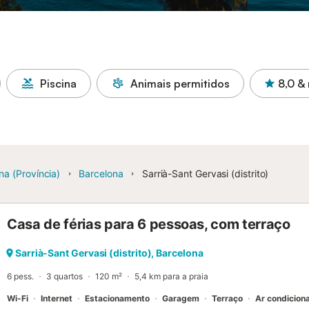
Piscina
Animais permitidos
8,0
& 
na (Província)
Barcelona
Sarrià-Sant Gervasi (distrito)
Casa de férias para 6 pessoas, com terraço
Sarrià-Sant Gervasi (distrito), Barcelona
6 pess.
3 quartos
120 m²
5,4 km para a praia
Wi-Fi
Internet
Estacionamento
Garagem
Terraço
Ar condicion