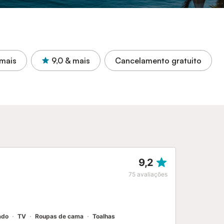
mais
9,0
& mais
Cancelamento gratuito
9,2
75
avaliações
ado
TV
Roupas de cama
Toalhas