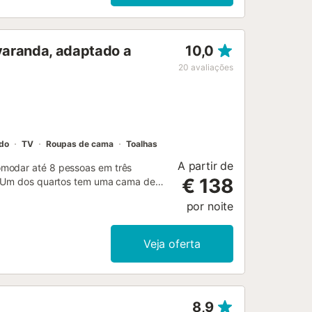
 varanda, adaptado a
10,0
20
avaliações
ado
TV
Roupas de cama
Toalhas
A partir de
omodar até 8 pessoas em três
€ 138
r. Um dos quartos tem uma cama de
 têm duas camas individuais cada e
por noite
to com toalhas e roupa de cama
om dois sofás-cama individuais, o
 Para o seu conforto, o apartamento
Veja oferta
, e nós fornecemos tudo o que possa
tadia! A cozinha de estilo americano
 completamente mobilado e equipado
ções e surpreender os seus amigos:
8,9
rica, forno, frigorífico/congelador e