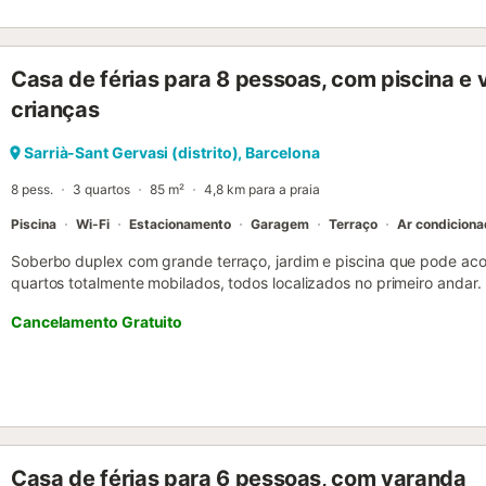
Casa de férias para 8 pessoas, com piscina e
crianças
Sarrià-Sant Gervasi (distrito), Barcelona
8 pess.
3 quartos
85 m²
4,8 km para a praia
Piscina
Wi-Fi
Estacionamento
Garagem
Terraço
Ar condicion
Soberbo duplex com grande terraço, jardim e piscina que pode ac
quartos totalmente mobilados, todos localizados no primeiro anda
casal, varanda, roupeiro e casa de banho privativa; os outros dois
Cancelamento Gratuito
partilham uma casa de banho com duche. O apartamento está pron
frescas à chegada. No primeiro andar encontra-se a sala de estar c
lugar ideal para relaxar depois de um dia de turismo em Barcelona.
tem aquecimento, ar condicionado, máquina de lavar e secar roupa
precisar para que só tenha de se preocupar em desfrutar da sua es
também está localizada no primeiro andar. Este apartamento está
com tudo o que pode precisar para preparar as suas próprias refei
Casa de férias para 6 pessoas, com varanda
máquina de lavar louça, micro-ondas, máquina de café, chaleira eléct