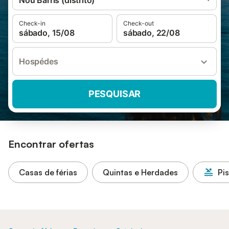
Nou Barris (distrito)
Check-in
Check-out
sábado, 15/08
sábado, 22/08
Hospédes
PESQUISAR
Encontrar ofertas
Casas de férias
Quintas e Herdades
Pi