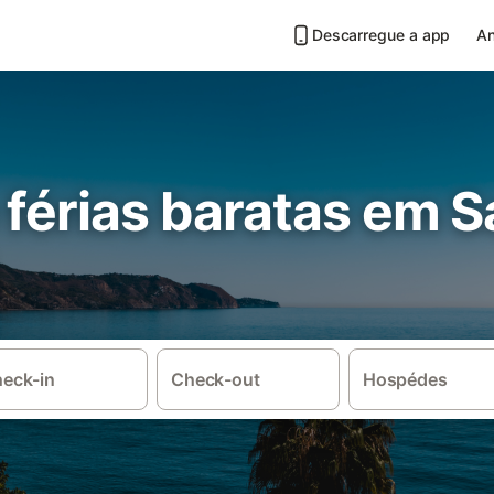
Descarregue a app
An
férias baratas em S
eck-in
Check-out
Hospédes