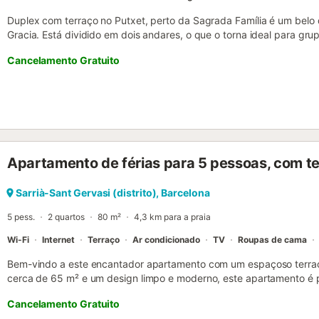
Duplex com terraço no Putxet, perto da Sagrada Família é um belo 
Gracia. Está dividido em dois andares, o que o torna ideal para gru
acomodar até 6 pessoas em 3 quartos confortáveis que se encontra
Cancelamento Gratuito
apartamento para alugar em Barcelona também tem 2 casas de ban
Apartamento perto do Parque Güell em Barcelona, você encontrará
a sala de estar, todas muito bem iluminadas e espaçosas. A área de 
e desfrutar de uma refeição com a sua família ou amigos. A cozinh
o que pode precisar, incluindo máquina de lavar louça, micro-ondas,
forno, frigorífico, congelador e placa de vitrocerâmica. Para maior
incluem ainda ferro de engomar, secador de cabelo, máquina de lav
Apartamento de férias para 5 pessoas, com t
aquecimento, Wi-Fi gratuito e estacionamento opcional a pedido. N
acolhedores quartos. Há uma suite com cama de casal e 2 quarto
individuais em cada um. As casas de banho incluem toalhas fresca
Sarrià-Sant Gervasi (distrito), Barcelona
Duplex com terraço no Putxet, perto da Sagrada Família, pode visitar
5 pess.
2 quartos
80 m²
4,3 km para a praia
da nossa cidade graças à sua ex...
Wi-Fi
Internet
Terraço
Ar condicionado
TV
Roupas de cama
Bem-vindo a este encantador apartamento com um espaçoso terra
cerca de 65 m² e um design limpo e moderno, este apartamento é pe
procure conforto e estilo. Situado num edifício com elevador, este
Cancelamento Gratuito
de vidro deslizante e janelas que se abrem para o terraço, deixando