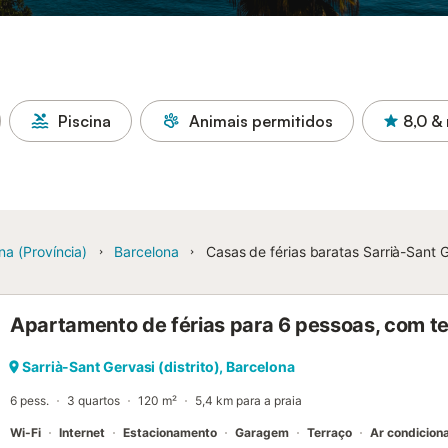
Piscina
Animais permitidos
8,0
& 
na (Província)
Barcelona
Casas de férias baratas Sarrià-Sant Ge
Apartamento de férias para 6 pessoas, com t
Sarrià-Sant Gervasi (distrito), Barcelona
6 pess.
3 quartos
120 m²
5,4 km para a praia
Wi-Fi
Internet
Estacionamento
Garagem
Terraço
Ar condicion