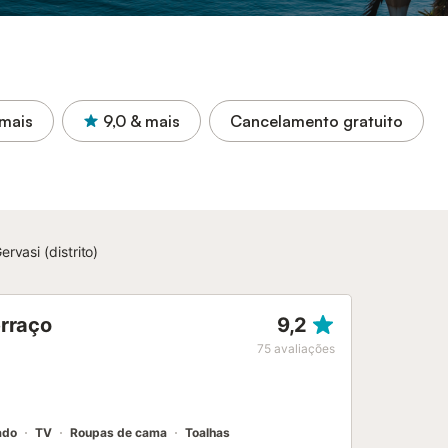
mais
9,0
& mais
Cancelamento gratuito
rvasi (distrito)
erraço
9,2
75
avaliações
ado
TV
Roupas de cama
Toalhas