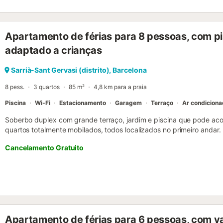
Apartamento de férias para 8 pessoas, com pi
adaptado a crianças
Sarrià-Sant Gervasi (distrito), Barcelona
8 pess.
3 quartos
85 m²
4,8 km para a praia
Piscina
Wi-Fi
Estacionamento
Garagem
Terraço
Ar condicion
Soberbo duplex com grande terraço, jardim e piscina que pode ac
quartos totalmente mobilados, todos localizados no primeiro anda
casal, varanda, roupeiro e casa de banho privativa; os outros dois
Cancelamento Gratuito
partilham uma casa de banho com duche. O apartamento está pron
frescas à chegada. No primeiro andar encontra-se a sala de estar c
lugar ideal para relaxar depois de um dia de turismo em Barcelona.
tem aquecimento, ar condicionado, máquina de lavar e secar roupa
precisar para que só tenha de se preocupar em desfrutar da sua es
também está localizada no primeiro andar. Este apartamento está
com tudo o que pode precisar para preparar as suas próprias refei
Apartamento de férias para 6 pessoas, com v
máquina de lavar louça, micro-ondas, máquina de café, chaleira eléct