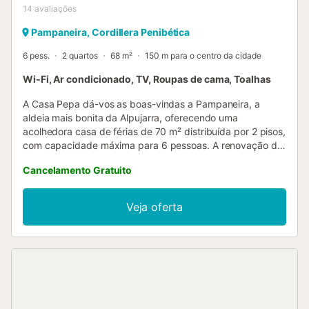
14
avaliações
Pampaneira, Cordillera Penibética
6 pess.
2 quartos
68 m²
150 m para o centro da cidade
Wi-Fi, Ar condicionado, TV, Roupas de cama, Toalhas
A Casa Pepa dá-vos as boas-vindas a Pampaneira, a
aldeia mais bonita da Alpujarra, oferecendo uma
acolhedora casa de férias de 70 m² distribuída por 2 pisos,
com capacidade máxima para 6 pessoas. A renovação da
casa, concluída em dezembro de 2025, combina materiais
Cancelamento Gratuito
locais como pedra de xisto e madeira de castanheiro,
típicos da região. As novas portas e janelas de alta
qualidade garantem excelente isolamento térmico e
Veja oferta
acústico durante todo o ano. Todo o projeto foi realizado
por fornecedores locais, especialistas na tradição da zona,
promovendo a sustentabilidade e apoiando a economia
regional. A casa está a 0 metros do centro, situada mesmo
na praça principal, permitindo evitar subidas e descidas
com malas e facilitando o acesso e descarga de bagagem
à porta. Podem depois estacionar o carro num dos vários