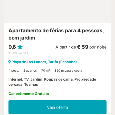
valoriza calma, privacidade e vistas excecionais, em vez
de proximidade a zonas urbanas ou muitos serviços....
Apartamento de férias para 4 pessoas,
com jardim
9,6
€ 59
A partir de
por noite
11
avaliações
Playa de Los Lances, Tarifa (Espanha)
4 pess.
2 quartos
70 m²
350 m para a costa
Internet, TV, Jardim, Roupas de cama, Propriedade
cercada, Toalhas
Cancelamento Gratuito
Veja oferta