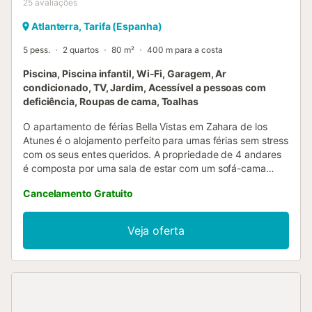
25
avaliações
Atlanterra, Tarifa (Espanha)
5 pess.
2 quartos
80 m²
400 m para a costa
Piscina, Piscina infantil, Wi-Fi, Garagem, Ar
condicionado, TV, Jardim, Acessível a pessoas com
deficiência, Roupas de cama, Toalhas
O apartamento de férias Bella Vistas em Zahara de los
Atunes é o alojamento perfeito para umas férias sem stress
com os seus entes queridos. A propriedade de 4 andares
é composta por uma sala de estar com um sofá-cama
para uma pessoa, uma cozinha totalmente equipada, 2
Cancelamento Gratuito
quartos e 1 casa de banho e pode, portanto, acomodar 5
pessoas. As comodidades adicionais incluem Wi-Fi, uma
televisão inteligente com serviços de streaming, ar
Veja oferta
condicionado, bem como uma máquina de lavar roupa.
Esta acomodação dispõe de uma área exterior privada
com um terraço coberto e uma varanda. Este aluguer de
férias dispõe de uma refrescante piscina partilhada para
os dias quentes de verão. Está disponível estacionamento
gratuito na rua e um lugar de estacionamento numa