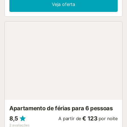
dedicado para escritório em casa, uma televisão, ar
Veja oferta
condicionado (na sala de estar, no quarto principal e no
andar de cima), bem como uma máquina de lavar roupa.
Esta casa de hóspedes possui terraços privados, tanto
abertos como cobertos, perfeitos para relaxar ao fim da
tarde. A propriedade está localizada perto da praia e o
anfitrião recomenda visitar Bolonia e Tarifa. É permitido um
máximo de 2 animais de estimação. Não é permitido fumar
e celebrar eventos. Existem câmaras de segurança na
entrada da propriedade e no interior. No entanto, estão
cobertas quando os hóspedes estão alojados no
alojamento. Por favor, note que poderá haver
regulamentos governamentais sobre a água em vigor na
altura da sua visita, o que poderá afetar a utilização da
piscina, a rega do jardim ou limitar a utilização da água da
torneira....
Apartamento de férias para 6 pessoas
8,5
€ 123
A partir de
por noite
2
avaliações