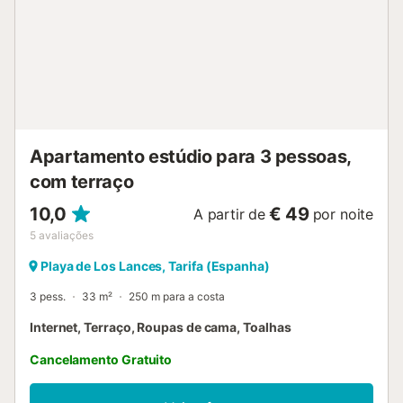
branca em Tarifa, a poucos minutos a pé da propriedade.
Há sempre uma brisa e por isso pode fazer windsurf e
kitesurf. Também pode mergulhar e explorar o fascinante
mundo subaquático. Há estacionamento disponível na rua.
São permitidos animais de estimação. Festas estão
estritamente proibidas, bem como fumar na propriedade.
A roupa de cama e as toalhas estão incluídas no preço....
Apartamento estúdio para 3 pessoas,
com terraço
10,0
€ 49
A partir de
por noite
5
avaliações
Playa de Los Lances, Tarifa (Espanha)
3 pess.
33 m²
250 m para a costa
Internet, Terraço, Roupas de cama, Toalhas
Cancelamento Gratuito