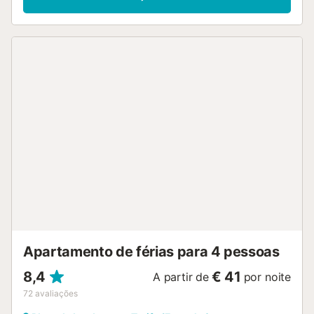
banheira, permitindo uma experiência relaxante após um
dia de praia. A kitchenette está totalmente equipada com
eletrodomésticos modernos como frigorífico, máquina de
lavar roupa, micro-ondas, máquina de café, torradeira e
espremedor, facilitando a preparação das refeições. Uma
das grandes vantagens deste apartamento é a sua
localização privilegiada. Situado perto da praia, com vista
para o mar e para a piscina, oferece um ambiente perfeito
para desfrutar do sol e do ambiente praiano de Tarifa. O
terraço de 10 metros quadrados é um espaço adicional
para relaxar e apreciar as vistas. Os amantes de animais
de estimação acharão este alojamento ideal, uma vez que
são permitidos animais (máximo 1). Além disso, dispõe de
ligação WiFi, ferro de engomar e é permitido fumar. O
apartamento tem TV e foi concebido para que se sinta
confortável durante a sua estadia. Data de abertura da
piscina: 15 de junho e encerramento: 15 de setembro....
Apartamento de férias para 4 pessoas
8,4
€ 41
A partir de
por noite
72
avaliações