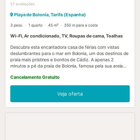
57
avaliações
Playa de Bolonia, Tarifa (Espanha)
3 pess.
1 quarto
45 m²
350 m para a costa
Wi-Fi, Ar condicionado, TV, Roupas de cama, Toalhas
Descubra esta encantadora casa de férias com vistas
deslumbrantes para o mar em Bolonia, um dos destinos de
praia mais pristinos e bonitos de Cádiz. A apenas 2
minutos a pé da praia de Bolonia, famosa pela sua areia
dourada, águas cristalinas e a impressionante duna de
Cancelamento Gratuito
Bolonia. A propriedade dispõe de um terraço espaçoso
onde pode desfrutar das vistas para o mar enquanto toma
o pequeno-almoço ou bebe uma bebida ao pôr do sol. O
Veja oferta
interior oferece um espaço confortável e bem equipado,
ideal para relaxar e desfrutar da tranquilidade deste
cenário natural único. Bolonia é um paraíso para os
amantes da natureza, surfistas e aqueles que procuram
desconectar. Daqui pode visitar as ruínas romanas de
Baelo Claudia, explorar o Parque Natural do Estreito de
Gibraltar ou simplesmente relaxar numa das praias mais