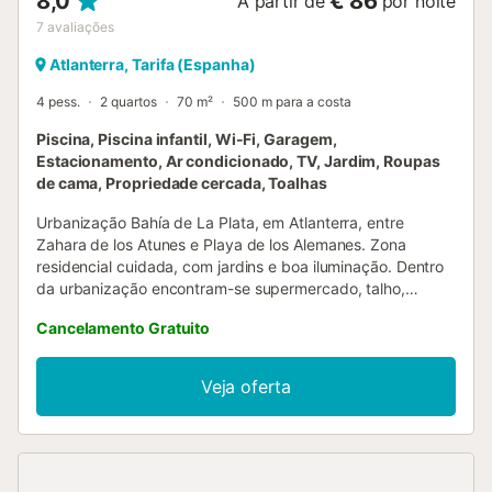
8,0
€ 86
A partir de
por noite
7
avaliações
Atlanterra, Tarifa (Espanha)
4 pess.
2 quartos
70 m²
500 m para a costa
Piscina, Piscina infantil, Wi-Fi, Garagem,
Estacionamento, Ar condicionado, TV, Jardim, Roupas
de cama, Propriedade cercada, Toalhas
Urbanização Bahía de La Plata, em Atlanterra, entre
Zahara de los Atunes e Playa de los Alemanes. Zona
residencial cuidada, com jardins e boa iluminação. Dentro
da urbanização encontram-se supermercado, talho,
restaurante e acesso direto à praia, além de piscina,
Cancelamento Gratuito
campos de padel e parque infantil, tudo a cinco minutos a
pé. Apartamento ideal para casais e famílias, na primeira
linha de praia com acesso direto a partir da garagem
Veja oferta
privativa. Dispõe de dois quartos de banho, cozinha
totalmente equipada (máquina de lavar loiça, micro-
ondas), Wi-Fi e ar condicionado. Terraço-jardim privado de
cerca de 40 m² com relvado, pérgula e mobiliário em
granito. A habitação tem cerca de 70 m² úteis, com TV na