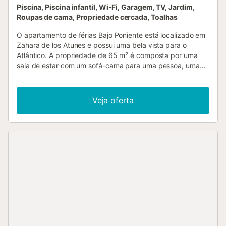
Piscina, Piscina infantil, Wi-Fi, Garagem, TV, Jardim,
Roupas de cama, Propriedade cercada, Toalhas
O apartamento de férias Bajo Poniente está localizado em
Zahara de los Atunes e possui uma bela vista para o
Atlântico. A propriedade de 65 m² é composta por uma
sala de estar com um sofá-cama para uma pessoa, uma
cozinha totalmente equipada, 2 quartos e 2 casas de
banho e pode, portanto, acomodar 5 pessoas. As
comodidades adicionais incluem Wi-Fi de alta velocidade
Veja oferta
(adequado para chamadas de vídeo) com um espaço de
trabalho dedicado para escritório em casa, uma televisão,
uma ventoinha e uma máquina de lavar roupa. Um berço e
uma cadeira alta também estão disponíveis. O destaque
deste alojamento é a sua área exterior privada com um
jardim, um terraço coberto e um chuveiro exterior. Uma
área exterior partilhada, composta por uma piscina
vedada e uma piscina para crianças, também está
disponível para uso dos hóspedes. Está disponível
estacionamento gratuito na rua e um lugar de
estacionamento numa garagem. Não são permitidos
animais de estimação, fumar e celebrar eventos. O ar