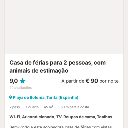
bonitas da Andaluzia. A área oferece restaurantes com
peixe fresco e bares de praia encantadores. Wi-Fi está
disponível para que possa partilhar os seus melhores
momentos, embora certamente queira desconectar e
desfrutar do ambiente. Perfeito para casais, famílias ou
grupos de amigos que procuram uma experiência
autêntica na costa de Cádiz. O seu refúgio perfeito à
beira-mar espera por si em Bolonia!...
Casa de férias para 2 pessoas, com
animais de estimação
9,0
€ 90
A partir de
por noite
29
avaliações
Playa de Bolonia, Tarifa (Espanha)
2 pess.
1 quarto
45 m²
350 m para a costa
Wi-Fi, Ar condicionado, TV, Roupas de cama, Toalhas
Bem-vindo a esta acolhedora casa de férias com vistas