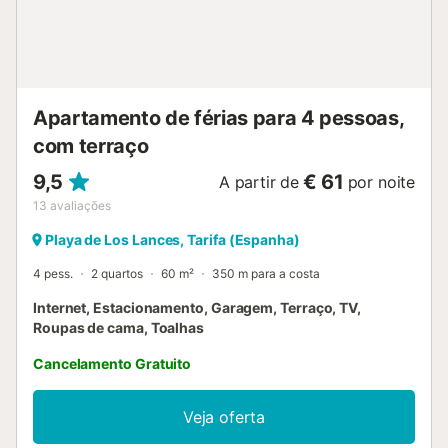
condicionado não está disponível. A propriedade tem
acesso sem degraus. Está disponível um elevador no
edifício....
Apartamento de férias para 4 pessoas,
com terraço
9,5
€ 61
A partir de
por noite
13
avaliações
Playa de Los Lances, Tarifa (Espanha)
4 pess.
2 quartos
60 m²
350 m para a costa
Internet, Estacionamento, Garagem, Terraço, TV,
Roupas de cama, Toalhas
Cancelamento Gratuito
Veja oferta