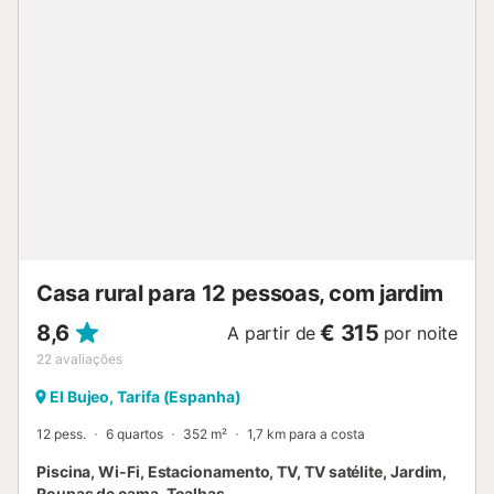
Casa rural para 12 pessoas, com jardim
8,6
€ 315
A partir de
por noite
22
avaliações
El Bujeo, Tarifa (Espanha)
12 pess.
6 quartos
352 m²
1,7 km para a costa
Piscina, Wi-Fi, Estacionamento, TV, TV satélite, Jardim,
Roupas de cama, Toalhas