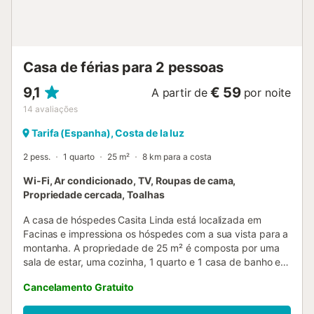
frigorífico, micro-ondas, forno, congelador, máquina de
lavar roupa, máquina de lavar loiça e todos os utensílios
necessários, oferece um espaço funcional para preparar
deliciosas refeições. Desde a máquina de café e tor...
Casa de férias para 2 pessoas
9,1
€ 59
A partir de
por noite
14
avaliações
Tarifa (Espanha), Costa de la luz
2 pess.
1 quarto
25 m²
8 km para a costa
Wi-Fi, Ar condicionado, TV, Roupas de cama,
Propriedade cercada, Toalhas
A casa de hóspedes Casita Linda está localizada em
Facinas e impressiona os hóspedes com a sua vista para a
montanha. A propriedade de 25 m² é composta por uma
sala de estar, uma cozinha, 1 quarto e 1 casa de banho e
pode, portanto, acomodar 2 pessoas. As comodidades
Cancelamento Gratuito
adicionais incluem Wi-Fi de alta velocidade (adequado
para chamadas de vídeo) com um espaço de trabalho