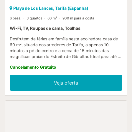
Playa de Los Lances, Tarifa (Espanha)
6 pess.
3 quartos
60 m²
900 m para a costa
Wi-Fi, TV, Roupas de cama, Toalhas
Desfrutem de férias em família nesta acolhedora casa de
60 m², situada nos arredores de Tarifa, a apenas 10
minutos a pé do centro e a cerca de 15 minutos das
magníficas praias do Estreito de Gibraltar. Ideal para até 6
pessoas, dispõe de 3 quartos (cama de casal, 2 camas
Cancelamento Gratuito
individuais e beliche), sala de estar, cozinha totalmente
equipada, casa de banho e estacionamento disponível.
Wi-Fi gratuito e acesso a plataformas de streaming
Veja oferta
incluídos. Berço e cadeira alta disponíveis apenas
mediante pedido prévio ao proprietário. Animais de
estimação não são permitidos. É estritamente proibido
fumar, bem como realizar festas ou eventos de qualquer
tipo no alojamento....