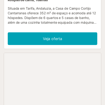
Situada em Tarifa, Andaluzia, a Casa de Campo Cortijo
Cantarranas oferece 352 m² de espaço e acomoda até 12
hóspedes. Dispõem de 6 quartos e 5 casas de banho,
além de uma cozinha totalmente equipada com máquinas
de café italiana e de cápsulas. Encontram Wi-Fi de alta
velocidade adequado para videochamadas, espaço de
trabalho dedicado, televisão com vídeo a pedido, máquina
Veja oferta
de lavar roupa e self check-in para maior comodidade. No
exterior, desfrutam de jardim privado, varanda e terraço
descoberto, todos com vistas magníficas para o mar e o
Estreito. A piscina exterior privada está normalmente
disponível de maio a setembro, podendo as datas variar.
Relaxe neste ambiente natural tranquilo, rodeado de
vegetação e sem vizinhos próximos. A propriedade
oferece 4 lugares de estacionamento partilhados no local.
O acesso é feito por cerca de 3 km de estrada rural;
recomendamos SUV ou veículo semelhante. Não são
permitidos eventos, animais de estimação ou fumar.
Reservas apenas para maiores de 25 anos. Restrições
governamentais de água durante a vossa estadia podem
afetar a rega do jardim. O alojamento é ideal para quem