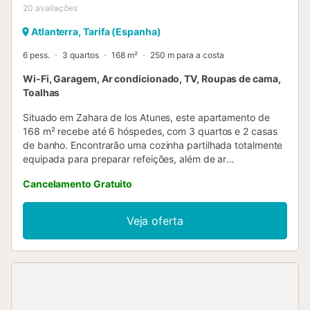
20
avaliações
Atlanterra, Tarifa (Espanha)
6 pess.
3 quartos
168 m²
250 m para a costa
Wi-Fi, Garagem, Ar condicionado, TV, Roupas de cama,
Toalhas
Situado em Zahara de los Atunes, este apartamento de
168 m² recebe até 6 hóspedes, com 3 quartos e 2 casas
de banho. Encontrarão uma cozinha partilhada totalmente
equipada para preparar refeições, além de ar
condicionado privado, ventoinha, televisão com vídeo a
Cancelamento Gratuito
pedido, Wi-Fi e máquina de lavar roupa. O apartamento
oferece check-in automático e inclui cama de bebé, com
brinquedos e livros partilhados disponíveis para crianças.
Veja oferta
Podem desfrutar da varanda privada com vista mar. A
proximidade à praia permite-vos aproveitar a costa
sempre que desejarem. A garagem partilhada oferece
estacionamento seguro para o vosso veículo. São bem-
vindos para trazer os vossos animais de estimação
durante a estadia. Não é permitido fumar nem realizar