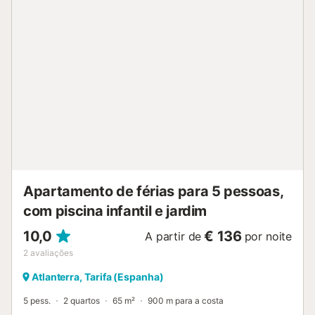
festas na propriedade. Para berço, banheira de bebé e
cadeira alta, por favor solicitem ao proprietário....
Apartamento de férias para 5 pessoas,
com piscina infantil e jardim
10,0
€ 136
A partir de
por noite
2
avaliações
Atlanterra, Tarifa (Espanha)
5 pess.
2 quartos
65 m²
900 m para a costa