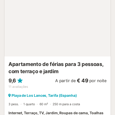
garagem. É permitido um animal de estimação. Não é
permitido fumar e celebrar eventos. Existem câmaras de
segurança e/ou dispositivos de gravação áudio no local.
São fornecidos guarda-sóis e redes de descanso. Berço
mediante pedido e por um custo adicional. Cadeira alta a
pedido e gratuita. Por favor, note que poderá haver
regulamentos governamentais sobre a água em vigor na
altura da sua visita, o que poderá afetar a utilização da
piscina, a rega do jardim ou limitar a utilização da água da
torneira....
Apartamento de férias para 3 pessoas,
com terraço e jardim
9,6
€ 49
A partir de
por noite
11
avaliações
Playa de Los Lances, Tarifa (Espanha)
3 pess.
1 quarto
60 m²
250 m para a costa
Internet, Terraço, TV, Jardim, Roupas de cama, Toalhas