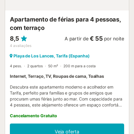
Apartamento de férias para 4 pessoas,
com terraço
8,5
€ 55
A partir de
por noite
4
avaliações
Playa de Los Lances, Tarifa (Espanha)
4 pess.
2 quartos
50 m²
200 m para a costa
Internet, Terraço, TV, Roupas de cama, Toalhas
Descubra este apartamento moderno e acolhedor em
Tarifa, perfeito para famílias e grupos de amigos que
procuram umas férias junto ao mar. Com capacidade para
4 pessoas, este alojamento oferece um espaço confortável
e bem equipado que o fará sentir em casa. O apartamento
Cancelamento Gratuito
dispõe de dois quartos, incluindo uma cama de casal e
duas camas individuais, ideal para famílias ou grupos
pequenos. Possui uma casa de banho completa com
Veja oferta