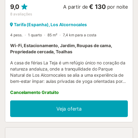
9,0
€ 130
A partir de
por noite
8
avaliações
Tarifa (Espanha), Los Alcornocales
4 pess.
1 quarto
85 m²
7,4 km para a costa
Wi-Fi, Estacionamento, Jardim, Roupas de cama,
Propriedade cercada, Toalhas
A casa de férias La Teja é um refúgio único no coração da
natureza andaluza, onde a tranquilidade do Parque
Natural de Los Alcornocales se alia a uma experiência de
bem-estar ímpar: aulas privadas de yoga orientadas por
um instrutor com mais de 30 anos de experiência. A
Cancelamento Gratuito
propriedade é composta por três edifícios. A casa
principal, exclusiva para hóspedes, acomoda até quatro
pessoas. Dispõe de uma ampla sala com duas camas,
Veja oferta
cozinha totalmente equipada, casa de banho na torre e
um quarto com cama de casal no piso superior. Duas
varandas e um grande jardim completam o espaço—
perfeito para relaxar e desfrutar do ar puro. O estúdio de
yoga, situado num anexo da propriedade, está disponível