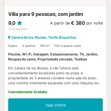
aquáticos. Além disso, trata-se de um local natural de
grande valor ecológico, onde poderão observar a
migração das aves. A cerca de 5 km encontra...
Villa para 9 pessoas, com jardim
9,0
€ 380
A partir de
por noite
10
avaliações
Zahara de los Atunes, Tarifa (Espanha)
9 pess.
4 quartos
160 m²
700 m para a costa
Piscina, Wi-Fi, Garagem, Estacionamento, TV, Jardim,
Roupas de cama, Propriedade cercada, Toalhas
Em Zahara de los Atunes, a vila Tahona está
convenientemente localizada perto da praia. A
propriedade de 3 andares consiste numa sala de estar,
uma cozinha totalmente equipada com uma máquina de
lavar loiça, 4 quartos e 3 casas de banho, bem como uma
Cancelamento Gratuito
casa de banho adicional, podendo assim acomodar 9
pessoas. Um dos quartos e 1 casa de banho estão
localizados no rés-do-chão. Outras comodidades incluem
Veja oferta
Wi-Fi de alta velocidade, uma máquina de lavar roupa,