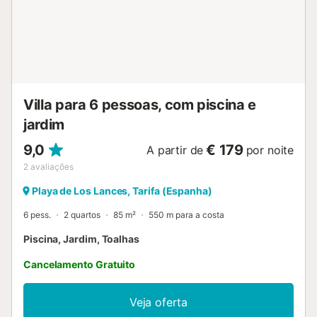
Villa para 6 pessoas, com piscina e
jardim
9,0
€ 179
A partir de
por noite
2
avaliações
Playa de Los Lances, Tarifa (Espanha)
6 pess.
2 quartos
85 m²
550 m para a costa
Piscina, Jardim, Toalhas
Cancelamento Gratuito
Veja oferta