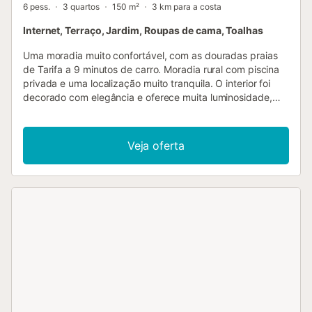
6 pess.
3 quartos
150 m²
3 km para a costa
Internet, Terraço, Jardim, Roupas de cama, Toalhas
Uma moradia muito confortável, com as douradas praias
de Tarifa a 9 minutos de carro. Moradia rural com piscina
privada e uma localização muito tranquila. O interior foi
decorado com elegância e oferece muita luminosidade,
graças às suas grandes janelas. As praias brancas de
Tarifa e Bolonia ficam a 9 minutos de carro. A partir do
alpendre desfrutará de vistas panorâmicas sobre a bela
Veja oferta
paisagem circundante. Localização e exteriores A Casa
'San Miguel' é uma casa com muito estilo, típica dos
cortiços andaluzes. Está situada numa pequena aldeia
chamada Betis, na encosta da montanha de San
Bartolomé, que pertence ao termo municipal de Tarifa. O
local é privilegiado dentro do Parque Natural El Estrecho,
com vistas deslumbrantes para a montanha. A apenas 9
minutos de carro encontram-se 2 praias: a praia de Bolonia
com o seu antigo porto romano e a praia de Las Dunas de
Punta Paloma. No jardim de relva, no alpendre e na zona
da piscina, a privacidade é garantida pela muralha de
pedra que cerca o jardim. A piscina de 8 por 4 metros está