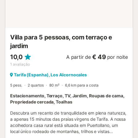
Villa para 5 pessoas, com terraço e
jardim
10,0
€ 49
A partir de
por noite
1
avaliação
Tarifa (Espanha), Los Alcornocales
5 pess.
2 quartos
80 m²
6,6 km para a costa
Estacionamento, Terraço, TV, Jardim, Roupas de cama,
Propriedade cercada, Toalhas
Descubra um recanto de tranquilidade em plena natureza,
a apenas 15 minutos das praias virgens de Tarifa. A nossa
acolhedora casa rural está situada em Puertollano, um
local único rodeado de montanhas, trilhos e vistas
espetaculares, ideal para quem procura desligar sem