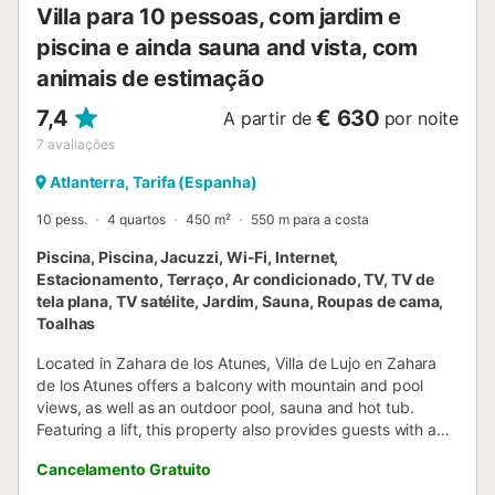
Villa para 10 pessoas, com jardim e
piscina e ainda sauna and vista, com
animais de estimação
7,4
€ 630
A partir de
por noite
7
avaliações
Atlanterra, Tarifa (Espanha)
10 pess.
4 quartos
450 m²
550 m para a costa
Piscina, Piscina, Jacuzzi, Wi-Fi, Internet,
Estacionamento, Terraço, Ar condicionado, TV, TV de
tela plana, TV satélite, Jardim, Sauna, Roupas de cama,
Toalhas
Located in Zahara de los Atunes, Villa de Lujo en Zahara
de los Atunes offers a balcony with mountain and pool
views, as well as an outdoor pool, sauna and hot tub.
Featuring a lift, this property also provides guests with a
picnic area....
Cancelamento Gratuito