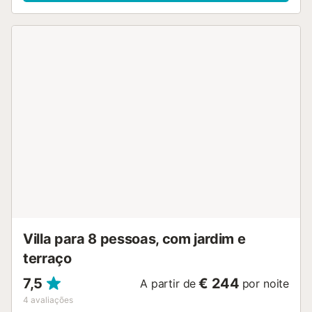
bem como uma TV. Além disso, uma mesa de pingue-
pongue também é fornecida para o seu prazer. A sua área
exterior privada inclui uma piscina, um jardim, um terraço
aberto, um terraço coberto, uma varanda, um barbecue e
um duche exterior. 2 lugares de estacionamento estão
disponíveis numa garagem. Há estacionamento gratuito
disponível na rua. As famílias com crianças são bem-
vindas. Não são permitidos animais de estimação. O ar
condicionado não está disponível. Wi-Fi está disponível e é
adequado para chamadas de vídeo. O imóvel tem acesso
livre de passos. Festas e reuniões barulhentas são
estritamente proibidas. Grupos de jovens não são
admitidos. É favor notar que a piscina está aberta de Maio
a Setembro. A propriedade tem depósito de motocicletas
e bicicletas....
Villa para 8 pessoas, com jardim e
terraço
7,5
€ 244
A partir de
por noite
4
avaliações