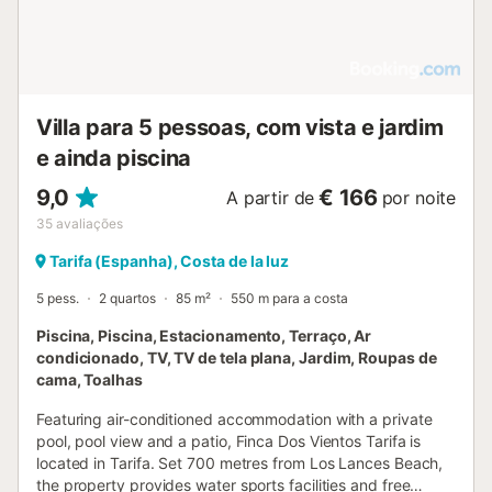
Villa para 5 pessoas, com vista e jardim
e ainda piscina
9,0
€ 166
A partir de
por noite
35
avaliações
Tarifa (Espanha), Costa de la luz
5 pess.
2 quartos
85 m²
550 m para a costa
Piscina, Piscina, Estacionamento, Terraço, Ar
condicionado, TV, TV de tela plana, Jardim, Roupas de
cama, Toalhas
Featuring air-conditioned accommodation with a private
pool, pool view and a patio, Finca Dos Vientos Tarifa is
located in Tarifa. Set 700 metres from Los Lances Beach,
the property provides water sports facilities and free