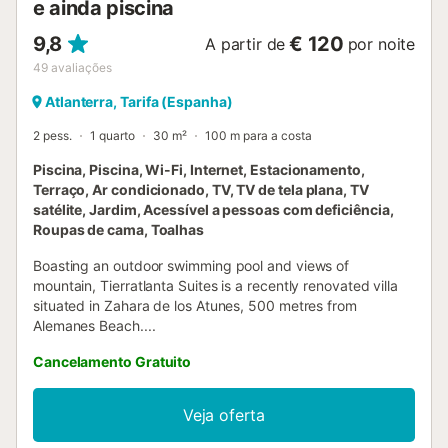
e ainda piscina
9,8
€ 120
A partir de
por noite
49
avaliações
Atlanterra, Tarifa (Espanha)
2 pess.
1 quarto
30 m²
100 m para a costa
Piscina, Piscina, Wi-Fi, Internet, Estacionamento,
Terraço, Ar condicionado, TV, TV de tela plana, TV
satélite, Jardim, Acessível a pessoas com deficiência,
Roupas de cama, Toalhas
Boasting an outdoor swimming pool and views of
mountain, Tierratlanta Suites is a recently renovated villa
situated in Zahara de los Atunes, 500 metres from
Alemanes Beach....
Cancelamento Gratuito
Veja oferta