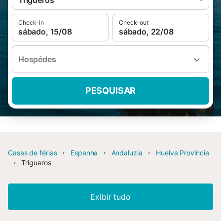
Trigueros
Check-in
Check-out
sábado, 15/08
sábado, 22/08
Hospédes
PESQUISAR
Casas de férias
Espanha
Andaluzia
Huelva Província
Trigueros
Exibir tudo