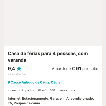
à volta da mesa de jantar para refeições partilhadas e
conversas animadas. A cozinha em plano aberto está
equipada com tudo o que é necessário para preparar
deliciosas refeições caseiras, proporcionando aos
hóspedes a conveniência de jantar em casa durante a sua
estadia....
Casa de férias para 4 pessoas, com
varanda
9,4
€ 91
A partir de
por noite
42
avaliações
Casco Antiguo de Cádiz, Cádis
4 pess.
2 quartos
62 m²
100 m para a costa
Internet, Estacionamento, Garagem, Ar condicionado,
TV, Roupas de cama