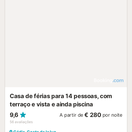
da arte abstrata dos anos cinquenta. A sala de estar/jantar
integra uma área de trabalho, Smart TV, um sofá
desenhado por Vincent Van Duysen e poltronas originais
de Mies van der Rohe, concebidas em 1930 para a Villa
Tugendhat na atual República Checa. A cozinha, de
conceito aberto, está completamente equipada com
eletrodomésticos de alta gama e distingue-se por um
frontal em mármore esculpido à mão. Incorpora torneiras
em bronze dourado de inspiração hammam, cinzeladas
em Istambul e que evocam as tradicionais fontes da
cidade. O quarto dispõe de cama king size (180 × 200
cm), casa de banho privativa e duas portas-janela que
abrem para o pátio. O espaço é completado por uma
cuidada seleção de peças históricas, entre as quais s...
Casa de férias para 14 pessoas, com
terraço e vista e ainda piscina
9,6
€ 280
A partir de
por noite
56
avaliações
Cádis, Costa de la luz