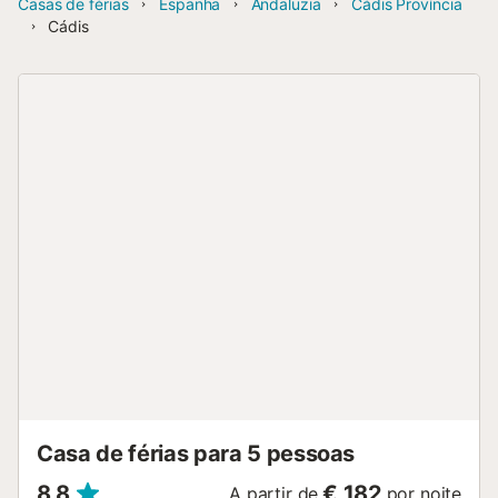
Casas de férias
Espanha
Andaluzia
Cádis Província
Cádis
Casa de férias para 5 pessoas
8,8
€ 182
A partir de
por noite