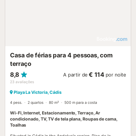
Casa de férias para 4 pessoas, com
terraço
8,8
€ 114
A partir de
por noite
23
avaliações
Playa La Victoria, Cádis
4 pess.
2 quartos
80 m²
500 m para a costa
Wi-Fi, Internet, Estacionamento, Terraço, Ar
condicionado, TV, TV de tela plana, Roupas de cama,
Toalhas
Situated in Cádiz in the Andalucía region, Piso de la