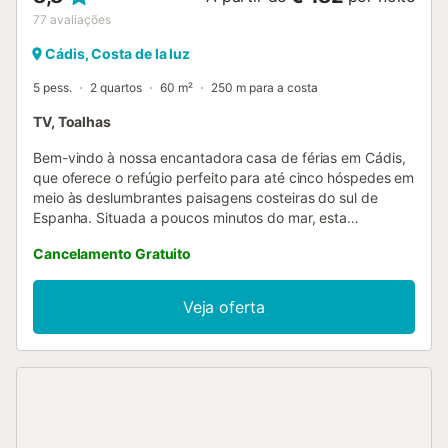
77
avaliações
Cádis, Costa de la luz
5 pess.
2 quartos
60 m²
250 m para a costa
TV, Toalhas
Bem-vindo à nossa encantadora casa de férias em Cádis,
que oferece o refúgio perfeito para até cinco hóspedes em
meio às deslumbrantes paisagens costeiras do sul de
Espanha. Situada a poucos minutos do mar, esta
propriedade acolhedora oferece um cenário idílico para
Cancelamento Gratuito
umas férias inesquecíveis repletas de relaxamento e
aventura. Perto do mar, esta casa de férias proporciona
fácil acesso às belas praias e à pitoresca costa de Cádis.
Veja oferta
Passe os seus dias a apanhar sol, a nadar em águas
cristalinas ou a explorar as encantadoras vilas costeiras ao
longo da costa. Ao entrar, será recebido por uma
acolhedora sala de estar, cuidadosamente equipada com
um confortável sofá-cama individual, perfeita para
acomodar um hóspede adicional. Relaxe e descontraia em
frente à televisão após um dia de exploração ou reúna-se