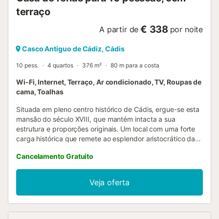
terraço
€ 338
A partir de
por noite
Casco Antiguo de Cádiz, Cádis
10 pess.
4 quartos
376 m²
80 m para a costa
Wi-Fi, Internet, Terraço, Ar condicionado, TV, Roupas de
cama, Toalhas
Situada em pleno centro histórico de Cádis, ergue-se esta
mansão do século XVIII, que mantém intacta a sua
estrutura e proporções originais. Um local com uma forte
carga histórica que remete ao esplendor aristocrático da
cidade e que evoca o Cádis do comércio das Índias e do
Cancelamento Gratuito
"Século das Luzes". Todos os hóspedes desfrutam de
acesso a um amplo terraço ajardinado de quase 100 m²,
equipado com zona de refeições exterior, áreas de estar e
Veja oferta
um recanto de leitura. A primeira divisão, situada no rés-
do-chão e aberta para um pátio interior luminoso. O pátio
alberga uma escultura em mármore negro inspirada na
obra da escultora britânica Barbara Hepworth, referência