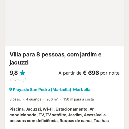
curta distância a pé e há um campo de ténis a 15 minutos
a pé. Além disso, existem vários restaurantes e opções de
lazer na área circundante. Estão disponíveis 2 lugares de
estacionamento na propriedade e um lugar de
estacionamento numa garagem. Não são permitidos
animais de estimação, fumar e celebrar eventos. Existem
câmaras de segurança na entrada da propriedade. Esta
propriedade tem características de poupança de luz e
água. Por favor, note que poderá haver regulam...
Villa para 8 pessoas, com jardim e
jacuzzi
9,8
€ 696
A partir de
por noite
4
avaliações
Playa de San Pedro (Marbella), Marbella
8 pess.
4 quartos
200 m²
150 m para a costa
Piscina, Jacuzzi, Wi-Fi, Estacionamento, Ar
condicionado, TV, TV satélite, Jardim, Acessível a
pessoas com deficiência, Roupas de cama, Toalhas