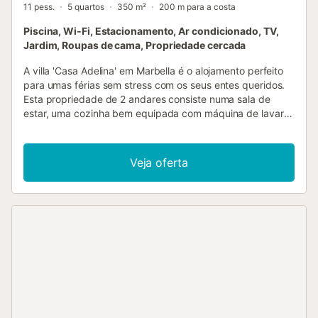
11 pess.
5 quartos
350 m²
200 m para a costa
Piscina, Wi-Fi, Estacionamento, Ar condicionado, TV,
Jardim, Roupas de cama, Propriedade cercada
A villa 'Casa Adelina' em Marbella é o alojamento perfeito
para umas férias sem stress com os seus entes queridos.
Esta propriedade de 2 andares consiste numa sala de
estar, uma cozinha bem equipada com máquina de lavar
loiça, 5 quartos e 3 casas de banho e pode, portanto,
acomodar 10 pessoas. Outras comodidades incluem Wi-Fi
de alta velocidade, ar condicionado, uma máquina de
Veja oferta
lavar roupa, bem como uma televisão por satélite e um
leitor de DVD. Estão também disponíveis até 3 camas de
bebé, mediante pedido. A sua área exterior privada inclui
uma piscina, um jardim, mobiliário de jardim, um terraço
aberto, uma varanda e um barbecue. Distância a pé/na
estrada até ao restaurante mais próximo: 382m. Distância
a pé/caminhada até ao café mais próximo: 866m.
Distância a pé/caminhada até ao bar mais próximo: 863m.
Distância a pé/caminhada até ao supermercado mais
próximo: 913m. Distância a pé/caminhada até à praia:
900m Playa de las Cañas. Distância até ao aeroporto: