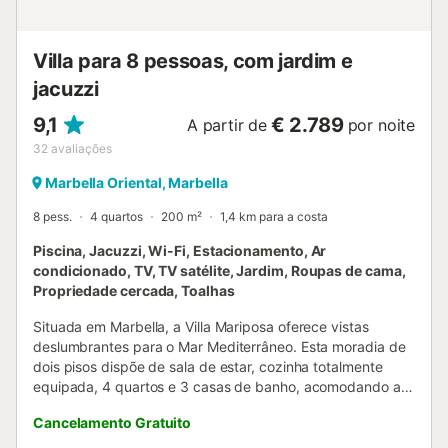
Villa para 8 pessoas, com jardim e
jacuzzi
9,1
€ 2.789
A partir de
por noite
32
avaliações
Marbella Oriental, Marbella
8 pess.
4 quartos
200 m²
1,4 km para a costa
Piscina, Jacuzzi, Wi-Fi, Estacionamento, Ar
condicionado, TV, TV satélite, Jardim, Roupas de cama,
Propriedade cercada, Toalhas
Situada em Marbella, a Villa Mariposa oferece vistas
deslumbrantes para o Mar Mediterrâneo. Esta moradia de
dois pisos dispõe de sala de estar, cozinha totalmente
equipada, 4 quartos e 3 casas de banho, acomodando até
8 hóspedes. Inclui Wi-Fi de alta velocidade (adequado
Cancelamento Gratuito
para videochamadas), smart TV com serviços de
streaming, ar condicionado, máquina de lavar roupa e