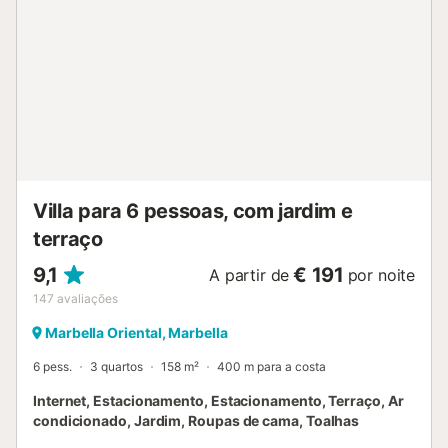
Estacionamento para 2 carros no terreno. Uma casa de
família ideal, perto do mar e a 5 minutos a pé do pitoresco
porto de Cabopino e a 15 minutos de carro do centro de
Marbella....
Villa para 6 pessoas, com jardim e
terraço
9,1
€ 191
A partir de
por noite
147
avaliações
Marbella Oriental, Marbella
6 pess.
3 quartos
158 m²
400 m para a costa
Internet, Estacionamento, Estacionamento, Terraço, Ar
condicionado, Jardim, Roupas de cama, Toalhas