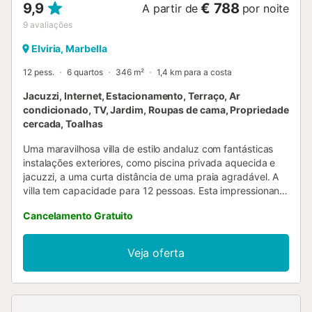
9,9
€ 788
A partir de
por noite
9
avaliações
Elviria, Marbella
12 pess.
6 quartos
346 m²
1,4 km para a costa
Jacuzzi, Internet, Estacionamento, Terraço, Ar
condicionado, TV, Jardim, Roupas de cama, Propriedade
cercada, Toalhas
Uma maravilhosa villa de estilo andaluz com fantásticas
instalações exteriores, como piscina privada aquecida e
jacuzzi, a uma curta distância de uma praia agradável. A
villa tem capacidade para 12 pessoas. Esta impressionante
villa com 4 quartos duplos + 1 quarto familiar com 2
Cancelamento Gratuito
divisões independentes em suite para 4 pessoas, 4 casas
de banho e WC de serviço está localizada a 250 metros
do Santa Maria Golf Club e a menos de 2 km da praia. Tem
Veja oferta
capacidade total para 12 pessoas. Esta villa é única. Uma
construção típica andaluza com entrada decorada com
seixos de rio pavimentados à mão e terraço exterior. As
habilidades decorativas da proprietária transformaram