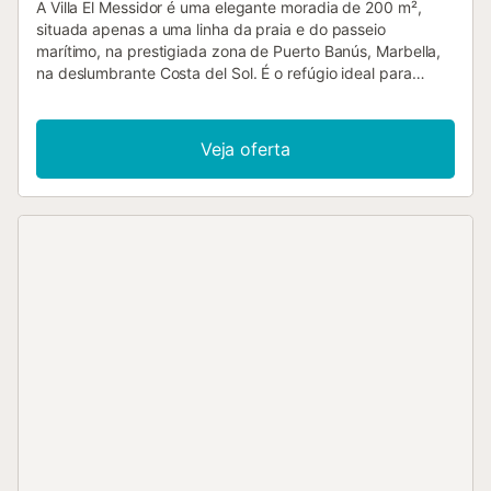
A Villa El Messidor é uma elegante moradia de 200 m²,
situada apenas a uma linha da praia e do passeio
marítimo, na prestigiada zona de Puerto Banús, Marbella,
na deslumbrante Costa del Sol. É o refúgio ideal para
grupos até 8 pessoas que procuram umas férias
inesquecíveis no sul de Espanha. A moradia dispõe de
quatro quartos confortáveis—dois com cama de casal e
Veja oferta
dois com duas camas individuais cada—e três casas de
banho, proporcionando flexibilidade e conforto a todos os
hóspedes. Totalmente climatizada, está equipada com Wi-
Fi, TV, cozinha completa com máquina de lavar loiça,
máquina de lavar roupa, secadora e uma ampla sala de
estar—tudo o que precisam para uma estadia confortável
e independente. Berço disponível mediante pedido. O
destaque é a piscina privada aquecida, rodeada por um
bonito jardim com mobiliário exterior, terraço aberto,
terraço coberto e churrasqueira—perfeito para refeições
ao ar livre e convívio sob o sol andaluz. Serviço de limpeza
duas vezes por semana, com manutenção da piscina e
jardim incluída para maior comodidade. A poucos minutos
a pé da Playa de Cortijo Blanco, encontrarão restaurantes
e supermercados nas proximidades. A marina de Puerto
Banús, com boutiques e vida noturna animada, está a