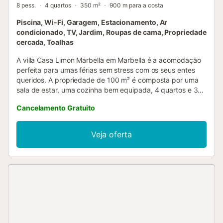
8 pess.
4 quartos
350 m²
900 m para a costa
Piscina, Wi-Fi, Garagem, Estacionamento, Ar
condicionado, TV, Jardim, Roupas de cama, Propriedade
cercada, Toalhas
A villa Casa Limon Marbella em Marbella é a acomodação
perfeita para umas férias sem stress com os seus entes
queridos. A propriedade de 100 m² é composta por uma
sala de estar, uma cozinha bem equipada, 4 quartos e 3
casas de banho e pode, portanto, acomodar 8 pessoas.
Cancelamento Gratuito
As comodidades adicionais incluem acesso Wi-Fi de alta
velocidade (adequado para chamadas de vídeo) com um
espaço de trabalho dedicado para escritório em casa, uma
Veja oferta
televisão inteligente com serviços de streaming, ar
condicionado, uma máquina de lavar roupa, uma máquina
de secar roupa, bem como toalhas de praia/piscina.
Também estão disponíveis 4 cadeiras altas e 2 berços.
Explore este aluguer de férias com uma área exterior
privada com uma piscina aquecida, jardim, terraço aberto,
terraço coberto, 3 varandas, churrasco, parque infantil e
chuveiro exterior. A propriedade está localizada perto da
praia, existem ligações de transportes públicos a uma