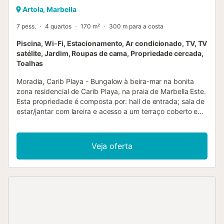
Artola, Marbella
7 pess.
4 quartos
170 m²
300 m para a costa
Piscina, Wi-Fi, Estacionamento, Ar condicionado, TV, TV
satélite, Jardim, Roupas de cama, Propriedade cercada,
Toalhas
Moradia, Carib Playa - Bungalow à beira-mar na bonita
zona residencial de Carib Playa, na praia de Marbella Este.
Esta propriedade é composta por: hall de entrada; sala de
estar/jantar com lareira e acesso a um terraço coberto e
jardim; cozinha totalmente equipada com acesso ao
terraço; quarto principal com uma grande casa de banho
privativa e roupeiro; 3 quartos que partilham uma casa de
Veja oferta
banho; casa de banho de serviço separada. Garagem
ampla com acesso direto à casa. A propriedade está
rodeada por um jardim muito soalheiro e privado com uma
área de piscina em azulejo e muitas plantas e árvores.
Outras características incluem: ladrilhos de cerâmica, ar
condicionado individual nos quartos, roupeiros embutidos,
estores, alarme, rega automática, terreno totalmente
fechado com um muro e portão recentemente construídos.