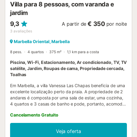
Villa para 8 pessoas, com varanda e
jardim
9,3
€ 350
A partir de
por noite
3
avaliações
Marbella Oriental, Marbella
8 pess.
4 quartos
375 m²
1,1 km para a costa
Piscina, Wi-Fi, Estacionamento, Ar condicionado, TV, TV
satélite, Jardim, Roupas de cama, Propriedade cercada,
Toalhas
Em Marbella, a villa Vanessa Las Chapas beneficia de uma
excelente localização perto da praia. A propriedade de 2
andares é composta por uma sala de estar, uma cozinha,
4 quartos e 3 casas de banho e pode, portanto, acomodar
8 pessoas. As comodidades adicionais incluem Wi-Fi, uma
Cancelamento Gratuito
televisão, ar condicionado, uma máquina de lavar roupa,
bem como uma máquina de secar roupa. Além disso, uma
mesa de ténis de mesa está disponível para seu uso. Um
Veja oferta
berço e uma cadeira alta também estão disponíveis. Esta