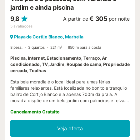
jardim e ainda piscina
9,8
€ 305
A partir de
por noite
5
avaliações
Playa de Cortijo Blanco, Marbella
8 pess.
3 quartos
221 m²
650 m para a costa
Piscina, Internet, Estacionamento, Terraço, Ar
condicionado, TV, Jardim, Roupas de cama, Propriedade
cercada, Toalhas
Esta bela moradia é o local ideal para umas férias
familiares relaxantes. Está localizada no bonito e tranquilo
bairro de Cortijo Blanco e a apenas 700m da praia. A
moradia dispõe de um belo jardim com palmeiras e relva.
Lojas e restaurantes estão à mão. No amplo jardim, as
Cancelamento Gratuito
crianças podem brincar enquanto desfruta do sol ou
relaxa nos móveis de exterior. A piscina privada está
equipada com uma cobertura de segurança, o que a torna
Veja oferta
ideal para famílias com crianças pequenas. Além disso, a
piscina pode ser aquecida mediante um custo adicional.