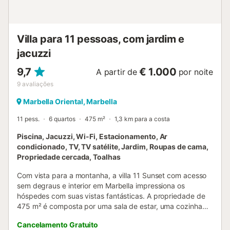
ginásio ficam a aproximadamente 1,5-2 km de distância.
Desfrute de passeios relaxantes pela praia mesmo em
frente à moradia e aceda ao aeroporto de Málaga em
apenas 30 minutos. O famoso Puerto Banús, com a sua
Villa para 11 pessoas, com jardim e
atmosfera vibrante, restaurantes, bares, lojas e centros
jacuzzi
comerciais, fica a apenas 15 km de distância. Explore as
belas ...
9,7
€ 1.000
A partir de
por noite
9
avaliações
Marbella Oriental, Marbella
11 pess.
6 quartos
475 m²
1,3 km para a costa
Piscina, Jacuzzi, Wi-Fi, Estacionamento, Ar
condicionado, TV, TV satélite, Jardim, Roupas de cama,
Propriedade cercada, Toalhas
Com vista para a montanha, a villa 11 Sunset com acesso
sem degraus e interior em Marbella impressiona os
hóspedes com suas vistas fantásticas. A propriedade de
475 m² é composta por uma sala de estar, uma cozinha
bem equipada, 6 quartos e 5 casas de banho e pode,
Cancelamento Gratuito
portanto, acomodar 11 pessoas. As comodidades