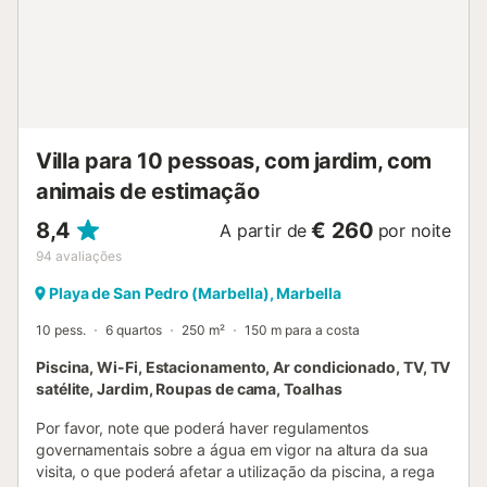
40,3km Aeroporto de Malaga-Costa del Sol. O
estacionamento gratuito está disponível na propriedade.
São permitidos animais de estimação, mediante pedido. O
Wi-Fi é adequado para videochamadas. Não são
permitidos grupos de jovens. As toalhas estão incluídas no
preço. A roupa de cama está incluída no preço....
Villa para 10 pessoas, com jardim, com
animais de estimação
8,4
€ 260
A partir de
por noite
94
avaliações
Playa de San Pedro (Marbella), Marbella
10 pess.
6 quartos
250 m²
150 m para a costa
Piscina, Wi-Fi, Estacionamento, Ar condicionado, TV, TV
satélite, Jardim, Roupas de cama, Toalhas
Por favor, note que poderá haver regulamentos
governamentais sobre a água em vigor na altura da sua
visita, o que poderá afetar a utilização da piscina, a rega