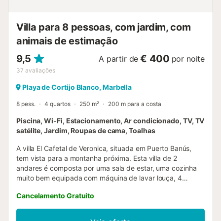
curta distância. O aeroporto mais próximo, Málaga - Costa
del Sol, fica a cerca de 60 km. Acesso sem barreiras em
Villa para 8 pessoas, com jardim, com
toda a propriedade. Não são permitidos animai...
animais de estimação
9,5
€ 400
A partir de
por noite
37
avaliações
Playa de Cortijo Blanco, Marbella
8 pess.
4 quartos
250 m²
200 m para a costa
Piscina, Wi-Fi, Estacionamento, Ar condicionado, TV, TV
satélite, Jardim, Roupas de cama, Toalhas
A villa El Cafetal de Veronica, situada em Puerto Banús,
tem vista para a montanha próxima. Esta villa de 2
andares é composta por uma sala de estar, uma cozinha
muito bem equipada com máquina de lavar louça, 4
quartos e 2 casas de banho e pode, portanto, acomodar 8
Cancelamento Gratuito
pessoas. As comodidades adicionais incluem Wi-Fi
(adequado para videochamadas), ar condicionado nos
quartos, uma máquina de lavar roupa, uma máquina de