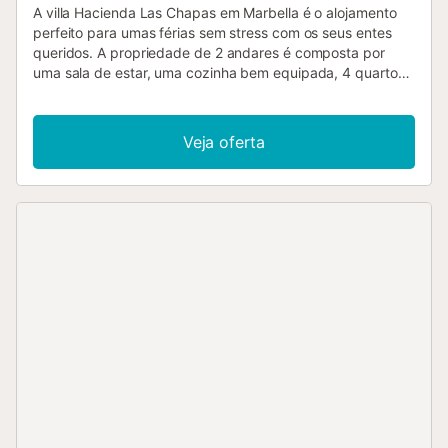
A villa Hacienda Las Chapas em Marbella é o alojamento
perfeito para umas férias sem stress com os seus entes
queridos. A propriedade de 2 andares é composta por
uma sala de estar, uma cozinha bem equipada, 4 quartos
e 4 casas de banho e pode, portanto, acomodar 8
pessoas. As comodidades adicionais incluem Wi-Fi de alta
velocidade (adequado para chamadas de vídeo), uma
Veja oferta
televisão, ar condicionado, uma máquina de lavar roupa e
uma máquina de secar roupa. Este aluguer de férias
oferece um oásis exterior privado com uma piscina, jardim,
terraço aberto, terraço coberto, varanda e churrasco.
Estão disponíveis 2 lugares de estacionamento na
propriedade e estacionamento gratuito na rua. Não são
permitidos animais de estimação, fumar e celebrar
eventos....