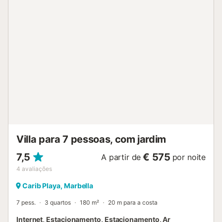
toda a propriedade numa casa de férias requintada e
maravilhosa. Uma oportunidade fantástica para
complementar as suas merecidas férias. A villa dispõe de
piscina aquecida e jacuzzi. Para aluguer de inverno, a
propriedade tem aquecimento de piso em toda a casa.
Uma característica muito procurada, pois as noites de
inverno podem ser frias na época baixa. A impressionante
entrada da villa com teto elevado a 6 metros acima do
nível do solo tem um WC de serviço e dá acesso ao
primeiro andar com 3 quartos. Os outros 2 quartos situam-
se ao nível do rés-do-chão. A cozinha de dimensões
generosas e mais do que bem equipada, com mesa de
jantar, tem uma atmosfera acolhedora. A ilha central
permite acompanhar o chef enquanto prepara o ...
Villa para 7 pessoas, com jardim
7,5
€ 575
A partir de
por noite
4
avaliações
Carib Playa, Marbella
7 pess.
3 quartos
180 m²
20 m para a costa
Internet, Estacionamento, Estacionamento, Ar