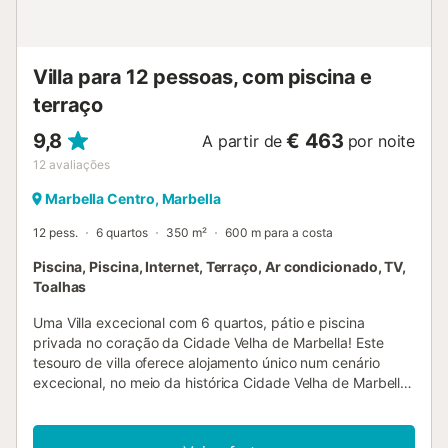
Tennis Club, Pinomar Raquets Club), clubes de golfe
(Santa Clara e Marbella Golf and Country Club), ginásios e
até instalações para passeios a cavalo....
Villa para 12 pessoas, com piscina e
terraço
9,8
€ 463
A partir de
por noite
12
avaliações
Marbella Centro, Marbella
12 pess.
6 quartos
350 m²
600 m para a costa
Piscina, Piscina, Internet, Terraço, Ar condicionado, TV,
Toalhas
Uma Villa excecional com 6 quartos, pátio e piscina
privada no coração da Cidade Velha de Marbella! Este
tesouro de villa oferece alojamento único num cenário
excecional, no meio da histórica Cidade Velha de Marbella.
Esta antiga pensão dispõe de 6 quartos com casa de
banho privativa, um agradável terraço no topo do edifício
e uma piscina privada no pátio central. Uma combinação