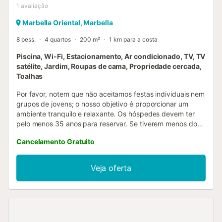
1
avaliação
Marbella Oriental, Marbella
8 pess.
4 quartos
200 m²
1 km para a costa
Piscina, Wi-Fi, Estacionamento, Ar condicionado, TV, TV
satélite, Jardim, Roupas de cama, Propriedade cercada,
Toalhas
Por favor, notem que não aceitamos festas individuais nem
grupos de jovens; o nosso objetivo é proporcionar um
ambiente tranquilo e relaxante. Os hóspedes devem ter
pelo menos 35 anos para reservar. Se tiverem menos do
que a idade mínima e desejarem reservar este alojamento,
Cancelamento Gratuito
podem submeter um pedido para consideração do
proprietário. Em conformidade com a legislação em vigor,
todos os hóspedes com mais de 18 anos devem registar-
Veja oferta
se com passaporte ou cartão de cidadão. Este requisito é
obrigatório em Espanha e garante um ambiente seguro e
legal para todos os nossos visitantes....