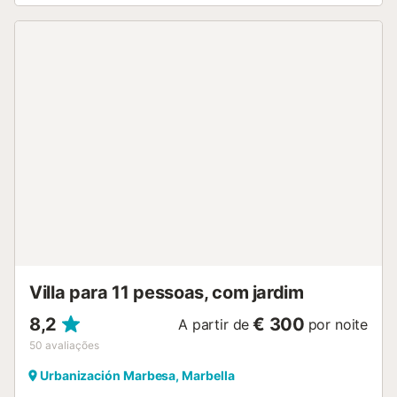
No interior, a moradia está equipada com todas as
comodidades. A cozinha separada está totalmente
equipada, incluindo um pequeno frigorífico para vinhos.
No terraço coberto, pode grelhar deliciosas refeições no
churrasco. A moradia tem 3 quartos e um quarto lateral
que faz fronteira com a sala de estar e pode ser fechado
com portas de correr. Neste quarto lateral encontra-se um
sofá-cama para duas pessoas. No primeiro andar existem
dois quartos com casas de banho privativas, e no rés-do-
chão fica o terceiro quarto com casa de banho privativa.
Toda a casa dispõe de ar condicionado e uma boa ligação
à internet. Existe também um escritório para aqueles que
procuram uma "workcation". A moradia tem fácil acesso, o
que a torna perfeita para passeios de um dia. O
estacionamento pode ser feito em local coberto no próprio
terreno....
Villa para 11 pessoas, com jardim
8,2
€ 300
A partir de
por noite
50
avaliações
Urbanización Marbesa, Marbella