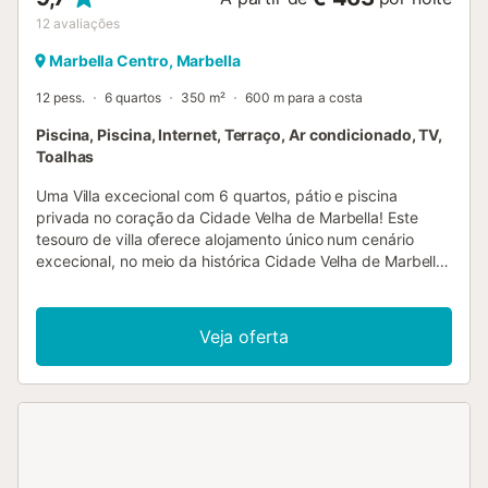
12
avaliações
Marbella Centro, Marbella
12 pess.
6 quartos
350 m²
600 m para a costa
Piscina, Piscina, Internet, Terraço, Ar condicionado, TV,
Toalhas
Uma Villa excecional com 6 quartos, pátio e piscina
privada no coração da Cidade Velha de Marbella! Este
tesouro de villa oferece alojamento único num cenário
excecional, no meio da histórica Cidade Velha de Marbella.
Esta antiga pensão dispõe de 6 quartos com casa de
banho privativa, um agradável terraço no topo do edifício
e uma piscina privada no pátio central. Uma combinação
Veja oferta
inteligente do edifício original com paredes de pedra
mourisca e decoração e mobiliário de estilo Boémio-chic,
torna esta uma Villa verdadeiramente especial. Além disso,
dispõe de uma cozinha novíssima com eletrodomésticos
ultramodernos. Cada quarto tem o seu tema com
mobiliário a condizer. Ao entrar na villa, encontra as áreas
de estar/jantar em plano aberto com piso em parquet