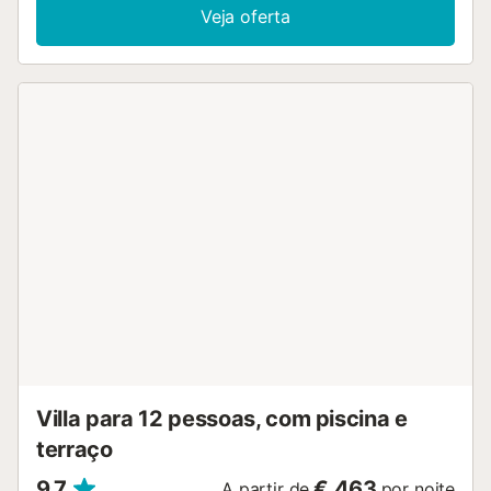
abobadada que leva ao segundo piso. No rés-do-chão
Veja oferta
existem também dois quartos, ambos com casa de banho
privativa. O primeiro andar está inteiramente reservado
para a suite principal e o seu terraço com vistas
deslumbrantes para o mar. A casa foi construída num estilo
moderno com amplas janelas que deixam entrar a bela luz
mediterrânica. O deck da sala de estar tem vista para o
jardim e é o local perfeito para refeições. A casa está
virada a sul e o jardim está totalmente vedado. A piscina
em forma de L é supervisionada pelo terraço, sendo
perfeita para pais que querem manter um olho no seu filho.
A maioria das comodidades encontra-se a uma curta
distância a pé da casa: supermercados, restaurantes e,
claro, a praia. Nas proximidades existem várias
instalações desportivas como clubes de ténis (Royal
Tennis Club, Pinomar Raquets Club), clubes de golfe
(Santa Clara e Marbella Golf and Country Club), ginásios e
até instalações para passeios a cavalo....
Villa para 12 pessoas, com piscina e
terraço
9,7
€ 463
A partir de
por noite