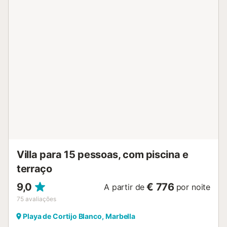
rejuveneça neste local único com vistas de pôr do sol de
sonho e um panorama privilegiado do mar, que se estende
até Gibraltar e até Marrocos. Restaurantes de praia de
excelência encontram-se a apenas 200 metros de
distância, com vários outros localizados entre 200 e 800
metros. Lojas, supermercados e cafés estão a cerca de 1
km de distância, enquanto as instalações de ténis e
ginásio ficam a aproximadamente 1,5-2 km de distância.
Desfrute de passeios relaxantes pela praia mesmo em
frente à moradia e aceda ao aeroporto de Málaga em
apenas 30 minutos. O famoso Puerto Banús, com a sua
atmosfera vibrante, restaurantes, bares, lojas e centros
comerciais, fica a apenas 15 km de distância. Explore as
belas ...
Villa para 15 pessoas, com piscina e
terraço
9,0
€ 776
A partir de
por noite
75
avaliações
Playa de Cortijo Blanco, Marbella