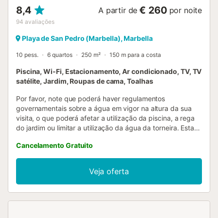
8,4
€ 260
A partir de
por noite
94
avaliações
Playa de San Pedro (Marbella), Marbella
10 pess.
6 quartos
250 m²
150 m para a costa
Piscina, Wi-Fi, Estacionamento, Ar condicionado, TV, TV
satélite, Jardim, Roupas de cama, Toalhas
Por favor, note que poderá haver regulamentos
governamentais sobre a água em vigor na altura da sua
visita, o que poderá afetar a utilização da piscina, a rega
do jardim ou limitar a utilização da água da torneira. Esta
moradia moderna e totalmente equipada está situada na
Cancelamento Gratuito
Praia de San Pedro, em Marbella. Há Internet (ADSL) WIFI
na villa. A moradia contém quatro quartos completos e
dois quartos auxiliares. Existem 3,5 casas de banho, das
Veja oferta
quais duas são em suite e, adicionalmente, uma casa de
banho ligada à área da piscina. A moderna cozinha em ilha
está totalmente equipada e contém toda a maquinaria
necessária, electrodomésticos, louça, talheres e
instalações de lavagem. Há uma grande sala de estar com