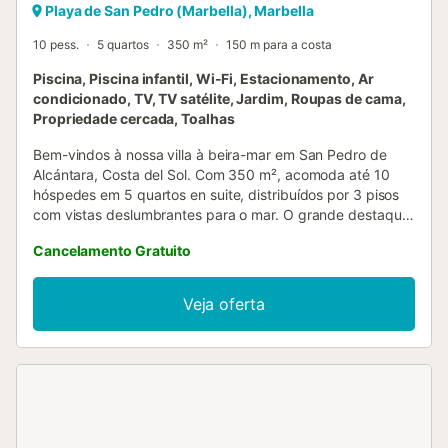
Playa de San Pedro (Marbella), Marbella
10 pess.
5 quartos
350 m²
150 m para a costa
Piscina, Piscina infantil, Wi-Fi, Estacionamento, Ar
condicionado, TV, TV satélite, Jardim, Roupas de cama,
Propriedade cercada, Toalhas
Bem-vindos à nossa villa à beira-mar em San Pedro de
Alcántara, Costa del Sol. Com 350 m², acomoda até 10
hóspedes em 5 quartos en suite, distribuídos por 3 pisos
com vistas deslumbrantes para o mar. O grande destaque
é o espaço exterior: piscina aquecida com vedação de
Cancelamento Gratuito
segurança, ideal para famílias com crianças pequenas,
rodeada por jardim com espreguiçadeiras, relvado e
barbecue perfeito para desfrutarem de longas tardes ao
Veja oferta
sol de Marbella. Várias varandas oferecem zonas de
relaxamento para todo o grupo. A villa tem acesso privado
direto a uma praia natural de seixos, perfeita para um
mergulho matinal tranquilo, longe da confusão. A zona é
autêntica e natural, ideal para quem procura privacidade e
contacto com a natureza. O passeio marítimo principal de
San Pedro de Alcántara, com restaurantes, lojas e cafés,