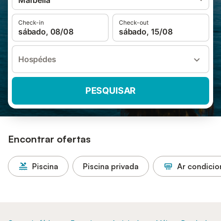
Marbella
Check-in
Check-out
sábado, 08/08
sábado, 15/08
Hospédes
PESQUISAR
Encontrar ofertas
Piscina
Piscina privada
Ar condici