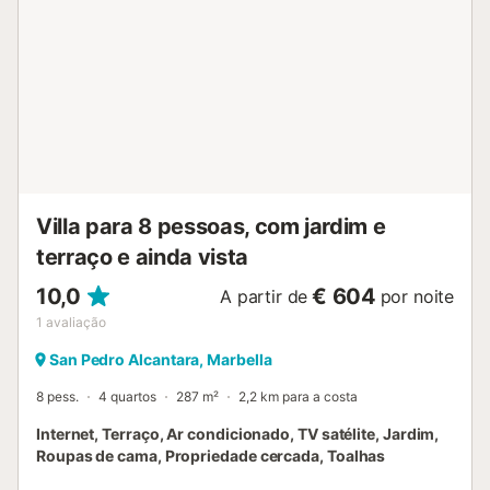
Distância a pé/caminhada até ao supermercado mais
próximo: 913m. Distância a pé/caminhada até à praia:
900m Playa de las Cañas. Distância até ao aeroporto:
40,3km Aeroporto de Malaga-Costa del Sol. O
estacionamento gratuito está disponível na propriedade.
São permitidos animais de estimação, mediante pedido. O
Wi-Fi é adequado para videochamadas. Não são
permitidos grupos de jovens. As toalhas estão incluídas no
preço. A roupa de cama está incluída no preço....
Villa para 8 pessoas, com jardim e
terraço e ainda vista
10,0
€ 604
A partir de
por noite
1
avaliação
San Pedro Alcantara, Marbella
8 pess.
4 quartos
287 m²
2,2 km para a costa
Internet, Terraço, Ar condicionado, TV satélite, Jardim,
Roupas de cama, Propriedade cercada, Toalhas