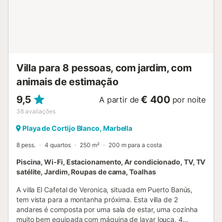
duas vezes por semana, com manutenção da piscina e
jardim incluída para maior comodidade. A poucos minutos
a pé da Playa de Cortijo Blanco, encontrarão restaurantes
e supermercados nas proximidades. A marina de Puerto
Banús, com boutiques e vida noturna animada, está a
curta distância. O aeroporto mais próximo, Málaga - Costa
del Sol, fica a cerca de 60 km. Acesso sem barreiras em
Villa para 8 pessoas, com jardim, com
toda a propriedade. Não são permitidos animai...
animais de estimação
9,5
€ 400
A partir de
por noite
38
avaliações
Playa de Cortijo Blanco, Marbella
8 pess.
4 quartos
250 m²
200 m para a costa
Piscina, Wi-Fi, Estacionamento, Ar condicionado, TV, TV
satélite, Jardim, Roupas de cama, Toalhas
A villa El Cafetal de Veronica, situada em Puerto Banús,
tem vista para a montanha próxima. Esta villa de 2
andares é composta por uma sala de estar, uma cozinha
muito bem equipada com máquina de lavar louça, 4