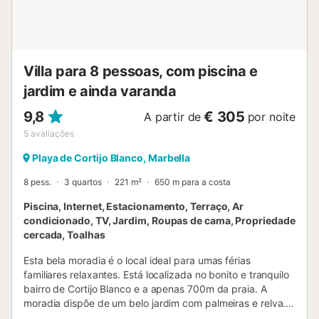
Por favor, note que poderá haver regulamentos
governamentais sobre a água em vigor no momento da
sua visita, o que poderá afetar a utilização da piscina, a
rega do jardim ou limitar a u...
Villa para 8 pessoas, com piscina e
jardim e ainda varanda
9,8
€ 305
A partir de
por noite
5
avaliações
Playa de Cortijo Blanco, Marbella
8 pess.
3 quartos
221 m²
650 m para a costa
Piscina, Internet, Estacionamento, Terraço, Ar
condicionado, TV, Jardim, Roupas de cama, Propriedade
cercada, Toalhas
Esta bela moradia é o local ideal para umas férias
familiares relaxantes. Está localizada no bonito e tranquilo
bairro de Cortijo Blanco e a apenas 700m da praia. A
moradia dispõe de um belo jardim com palmeiras e relva.
Lojas e restaurantes estão à mão. No amplo jardim, as