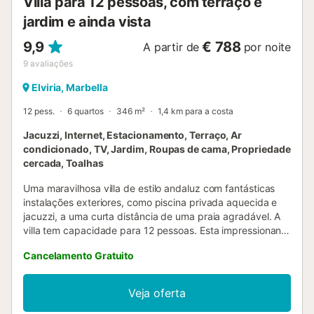
Villa para 12 pessoas, com terraço e
jardim e ainda vista
9,9
€ 788
A partir de
por noite
9
avaliações
Elviria, Marbella
12 pess.
6 quartos
346 m²
1,4 km para a costa
Jacuzzi, Internet, Estacionamento, Terraço, Ar
condicionado, TV, Jardim, Roupas de cama, Propriedade
cercada, Toalhas
Uma maravilhosa villa de estilo andaluz com fantásticas
instalações exteriores, como piscina privada aquecida e
jacuzzi, a uma curta distância de uma praia agradável. A
villa tem capacidade para 12 pessoas. Esta impressionante
villa com 4 quartos duplos + 1 quarto familiar com 2
Cancelamento Gratuito
divisões independentes em suite para 4 pessoas, 4 casas
de banho e WC de serviço está localizada a 250 metros
do Santa Maria Golf Club e a menos de 2 km da praia. Tem
Veja oferta
capacidade total para 12 pessoas. Esta villa é única. Uma