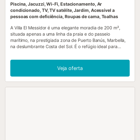
Piscina, Jacuzzi, Wi-Fi, Estacionamento, Ar
condicionado, TV, TV satélite, Jardim, Acessível a
pessoas com deficiência, Roupas de cama, Toalhas
A Villa El Messidor é uma elegante moradia de 200 m²,
situada apenas a uma linha da praia e do passeio
marítimo, na prestigiada zona de Puerto Banús, Marbella,
na deslumbrante Costa del Sol. É o refúgio ideal para
grupos até 8 pessoas que procuram umas férias
inesquecíveis no sul de Espanha. A moradia dispõe de
quatro quartos confortáveis—dois com cama de casal e
Veja oferta
dois com duas camas individuais cada—e três casas de
banho, proporcionando flexibilidade e conforto a todos os
hóspedes. Totalmente climatizada, está equipada com Wi-
Fi, TV, cozinha completa com máquina de lavar loiça,
máquina de lavar roupa, secadora e uma ampla sala de
estar—tudo o que precisam para uma estadia confortável
e independente. Berço disponível mediante pedido. O
destaque é a piscina privada aquecida, rodeada por um
bonito jardim com mobiliário exterior, terraço aberto,
terraço coberto e churrasqueira—perfeito para refeições
ao ar livre e convívio sob o sol andaluz. Serviço de limpeza