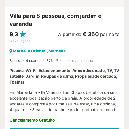
Villa para 8 pessoas, com jardim e
varanda
9,3
€ 350
A partir de
por noite
3
avaliações
Marbella Oriental, Marbella
8 pess.
4 quartos
375 m²
1,1 km para a costa
Piscina, Wi-Fi, Estacionamento, Ar condicionado, TV, TV
satélite, Jardim, Roupas de cama, Propriedade cercada,
Toalhas
Em Marbella, a villa Vanessa Las Chapas beneficia de uma
excelente localização perto da praia. A propriedade de 2
andares é composta por uma sala de estar, uma cozinha,
4 quartos e 3 casas de banho e pode, portanto, acomodar
8 pessoas. As comodidades adicionais incluem Wi-Fi, uma
Cancelamento Gratuito
televisão, ar condicionado, uma máquina de lavar roupa,
bem como uma máquina de secar roupa. Além disso, uma