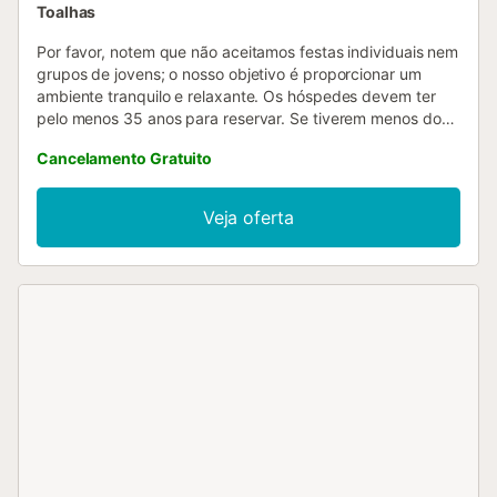
Toalhas
Por favor, notem que não aceitamos festas individuais nem
grupos de jovens; o nosso objetivo é proporcionar um
ambiente tranquilo e relaxante. Os hóspedes devem ter
pelo menos 35 anos para reservar. Se tiverem menos do
que a idade mínima e desejarem reservar este alojamento,
Cancelamento Gratuito
podem submeter um pedido para consideração do
proprietário. Em conformidade com a legislação em vigor,
todos os hóspedes com mais de 18 anos devem registar-
Veja oferta
se com passaporte ou cartão de cidadão. Este requisito é
obrigatório em Espanha e garante um ambiente seguro e
legal para todos os nossos visitantes....