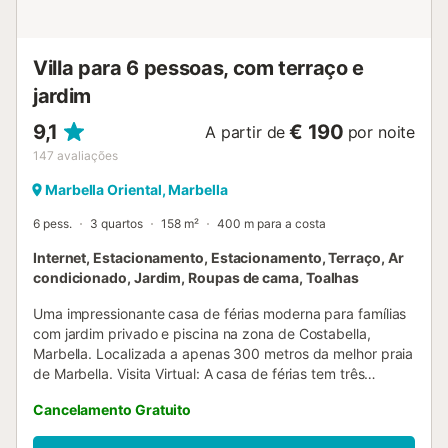
proporcionar um ambiente calmo e relaxante. Os
arrendatários devem ter pelo menos 35 anos para
reservar. Se tiverem menos de 35 anos e desejarem
Villa para 6 pessoas, com terraço e
reserva...
jardim
9,1
€ 190
A partir de
por noite
147
avaliações
Marbella Oriental, Marbella
6 pess.
3 quartos
158 m²
400 m para a costa
Internet, Estacionamento, Estacionamento, Terraço, Ar
condicionado, Jardim, Roupas de cama, Toalhas
Uma impressionante casa de férias moderna para famílias
com jardim privado e piscina na zona de Costabella,
Marbella. Localizada a apenas 300 metros da melhor praia
de Marbella. Visita Virtual: A casa de férias tem três
quartos distribuídos por dois pisos. No rés-do-chão
Cancelamento Gratuito
encontra-se a cozinha em plano aberto ligada à área de
jantar, a ampla sala de estar com uma escada de madeira