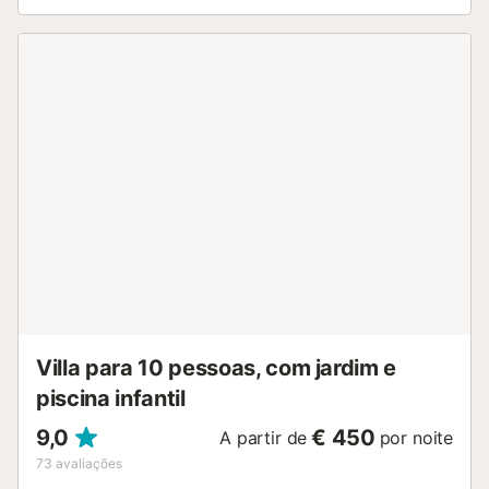
construção típica andaluza com entrada decorada com
seixos de rio pavimentados à mão e terraço exterior. As
habilidades decorativas da proprietária transformaram
toda a propriedade numa casa de férias requintada e
maravilhosa. Uma oportunidade fantástica para
complementar as suas merecidas férias. A villa dispõe de
piscina aquecida e jacuzzi. Para aluguer de inverno, a
propriedade tem aquecimento de piso em toda a casa.
Uma característica muito procurada, pois as noites de
inverno podem ser frias na época baixa. A impressionante
entrada da villa com teto elevado a 6 metros acima do
nível do solo tem um WC de serviço e dá acesso ao
primeiro andar com 3 quartos. Os outros 2 quartos situam-
se ao nível do rés-do-chão. A cozinha de dimensões
generosas e mais do que bem equipada, com mesa de
jantar, tem uma atmosfera acolhedora. A ilha central
permite acompanhar o chef enquanto prepara o ...
Villa para 10 pessoas, com jardim e
piscina infantil
9,0
€ 450
A partir de
por noite
73
avaliações