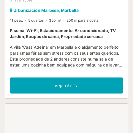
51
avaliações
Urbanización Marbesa, Marbella
11 pess.
5 quartos
350 m²
200 m para a costa
Piscina, Wi-Fi, Estacionamento, Ar condicionado, TV,
Jardim, Roupas de cama, Propriedade cercada
A villa 'Casa Adelina' em Marbella é o alojamento perfeito
para umas férias sem stress com os seus entes queridos.
Esta propriedade de 2 andares consiste numa sala de
estar, uma cozinha bem equipada com máquina de lavar
loiça, 5 quartos e 3 casas de banho e pode, portanto,
acomodar 10 pessoas. Outras comodidades incluem Wi-Fi
de alta velocidade, ar condicionado, uma máquina de
Veja oferta
lavar roupa, bem como uma televisão por satélite e um
leitor de DVD. Estão também disponíveis até 3 camas de
bebé, mediante pedido. A sua área exterior privada inclui
uma piscina, um jardim, mobiliário de jardim, um terraço
aberto, uma varanda e um barbecue. Distância a pé/na
estrada até ao restaurante mais próximo: 382m. Distância
a pé/caminhada até ao café mais próximo: 866m.
Distância a pé/caminhada até ao bar mais próximo: 863m.