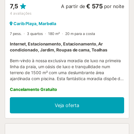
7,5
€ 575
A partir de
por noite
4
avaliações
Carib Playa, Marbella
7 pess.
3 quartos
180 m²
20 m para a costa
Internet, Estacionamento, Estacionamento, Ar
condicionado, Jardim, Roupas de cama, Toalhas
Bem-vindo à nossa exclusiva moradia de luxo na primeira
linha da praia, um oásis de luxo e tranquilidade num
terreno de 1500 m² com uma deslumbrante área
ajardinada com piscina. Esta fantástica moradia dispõe de
3 quartos e 3 casas de banho, incluindo um apartamento
Cancelamento Gratuito
separado que pode acomodar até 3 hóspedes, completo
com uma pequena cozinha, uma casa de banho privativa
e uma lareira aberta. A moradia foi concebida para as
Veja oferta
férias familiares perfeitas, oferecendo uma área de jantar
exterior com churrasqueira, Wi-Fi gratuito e amplos
lugares de estacionamento em frente à moradia. A
cozinha, muito bem equipada, garante que terá tudo o
que precisa para uma estadia confortável. Relaxe e