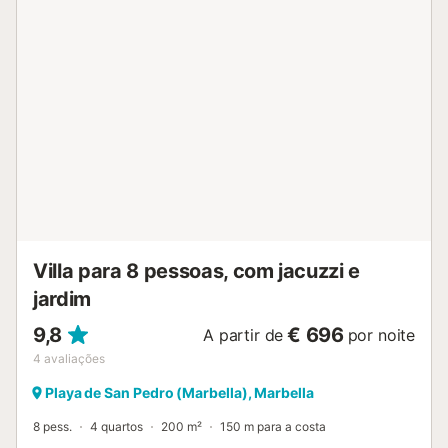
dois sofás, uma lareira e uma televisão por satélite. Há uma
torre que conduz ao primeiro andar e a um grande terraço
no telhado. Três grandes terraços proporcionam vistas
espectaculares sobre o mar, a montanha e um jardim de
estilo tropical maduro, bem como a oportunidade de jantar
ao ar livre e tomar banhos de sol isolados. A moradia, o
belo jardim privado com uma piscina, uma área de
churrasco distinta, uma infinidade de flores, arbustos,
palmeiras e estacionamento privado estão todos
totalmente seguros dentro de paredes sólidas e portas
trancadas em toda a volta. A praia fica apenas a 50
metros da moradia. A uma curta distância a pé existem
restaurantes, discotecas e bares. A...
Villa para 8 pessoas, com jacuzzi e
jardim
9,8
€ 696
A partir de
por noite
4
avaliações
Playa de San Pedro (Marbella), Marbella
8 pess.
4 quartos
200 m²
150 m para a costa