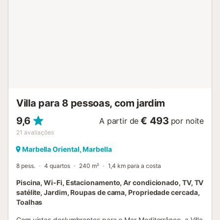
Estacionamento para 2 carros no terreno. Uma casa de
família ideal, perto do mar e a 5 minutos a pé do pitoresco
porto de Cabopino e a 15 minutos de carro do centro de
Marbella....
Villa para 8 pessoas, com jardim
9,6
€ 493
A partir de
por noite
21
avaliações
Marbella Oriental, Marbella
8 pess.
4 quartos
240 m²
1,4 km para a costa
Piscina, Wi-Fi, Estacionamento, Ar condicionado, TV, TV
satélite, Jardim, Roupas de cama, Propriedade cercada,
Toalhas
Com vistas deslumbrantes para o Mar Mediterrâneo, a Villa