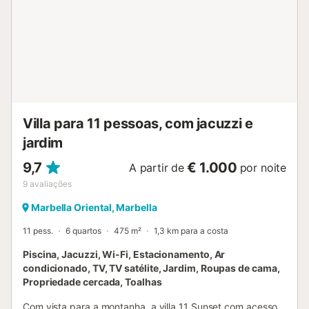
fica a cerca de 15 minutos a pé. No interior, cada quarto
tem casa de banho privativa. A villa dispõe de ar
condicionado, Wi-Fi e máquina de lavar e secar roupa.
Toalhas são fornecidas e há estacionamento privado na
propriedade. O vosso anfitrião é atencioso e terá todo o
gosto em recomendar-vos serviços locais, incluindo chef
privado para ocasiões especiais....
Villa para 11 pessoas, com jacuzzi e
jardim
9,7
€ 1.000
A partir de
por noite
9
avaliações
Marbella Oriental, Marbella
11 pess.
6 quartos
475 m²
1,3 km para a costa
Piscina, Jacuzzi, Wi-Fi, Estacionamento, Ar
condicionado, TV, TV satélite, Jardim, Roupas de cama,
Propriedade cercada, Toalhas
Com vista para a montanha, a villa 11 Sunset com acesso