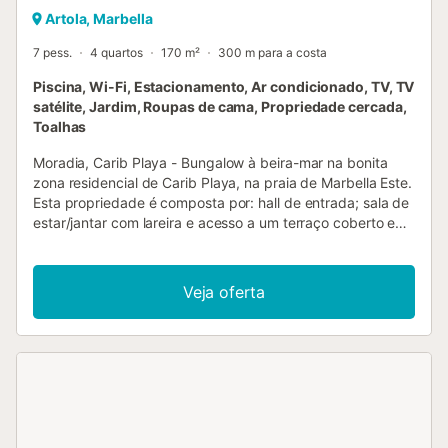
Artola, Marbella
7 pess.
4 quartos
170 m²
300 m para a costa
Piscina, Wi-Fi, Estacionamento, Ar condicionado, TV, TV
satélite, Jardim, Roupas de cama, Propriedade cercada,
Toalhas
Moradia, Carib Playa - Bungalow à beira-mar na bonita
zona residencial de Carib Playa, na praia de Marbella Este.
Esta propriedade é composta por: hall de entrada; sala de
estar/jantar com lareira e acesso a um terraço coberto e
jardim; cozinha totalmente equipada com acesso ao
terraço; quarto principal com uma grande casa de banho
privativa e roupeiro; 3 quartos que partilham uma casa de
Veja oferta
banho; casa de banho de serviço separada. Garagem
ampla com acesso direto à casa. A propriedade está
rodeada por um jardim muito soalheiro e privado com uma
área de piscina em azulejo e muitas plantas e árvores.
Outras características incluem: ladrilhos de cerâmica, ar
condicionado individual nos quartos, roupeiros embutidos,
estores, alarme, rega automática, terreno totalmente
fechado com um muro e portão recentemente construídos.