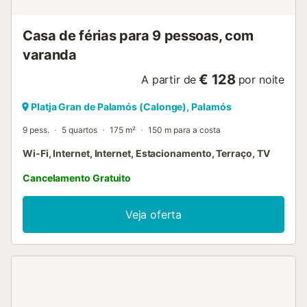
Palamós. Existem outras praias em Palamós, como La
Fosca...
Casa de férias para 9 pessoas, com
varanda
€ 128
A partir de
por noite
Platja Gran de Palamós (Calonge), Palamós
9 pess.
5 quartos
175 m²
150 m para a costa
Wi-Fi, Internet, Internet, Estacionamento, Terraço, TV
Cancelamento Gratuito
Veja oferta