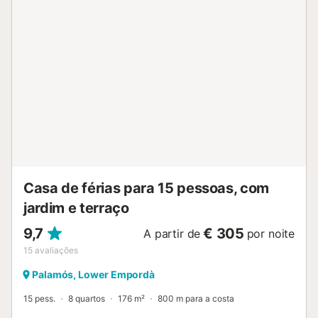
Casa de férias para 15 pessoas, com
jardim e terraço
9,7
€ 305
A partir de
por noite
15
avaliações
Palamós, Lower Empordà
15 pess.
8 quartos
176 m²
800 m para a costa