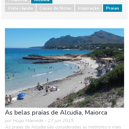
Vista rápida
Casas de férias
Inspiração
Praias
Maiorca
Alcudia
Praias
As belas praias de Alcudia, Maiorca
por Hugo Mamede - 27 jun 2019
As praias de Alcudia são consideradas as melhores e mais