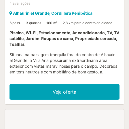
4
avaliações
Alhaurín el Grande, Cordillera Penibética
6 pess.
3 quartos
160 m²
2,8 km para o centro da cidade
Piscina, Wi-Fi, Estacionamento, Ar condicionado, TV, TV
satélite, Jardim, Roupas de cama, Propriedade cercada,
Toalhas
Situada na paisagem tranquila fora do centro de Alhaurín
el Grande, a Villa Ana possui uma extraordinária área
exterior com vistas maravilhosas para o campo. Decorada
em tons neutros e com mobiliário de bom gosto, a
espaçosa casa de férias é composta por uma sala de
estar/jantar em plano aberto, inundada de luz, com uma
cama individual, uma cozinha bem equipada com uma
Veja oferta
máquina de lavar louça, 3 quartos (2 com 2 camas
individuais cada e um com 3 camas individuais), bem
como 3 casas de banho (uma en-suite e uma exterior com
duche). A propriedade pode, portanto, acomodar 8
pessoas. A casa de férias, ideal para crianças, inclui ainda
Wi-Fi, ar condicionado, lareira, bem como televisão por