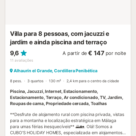
limitar a utilização de água da torneira. A propriedade está
equipada com um sistema de alarme que capta imagens
sempre que é acionado por uma intrusão....
Villa para 8 pessoas, com jacuzzi e
jardim e ainda piscina and terraço
9,6
€ 147
A partir de
por noite
11
avaliações
Alhaurín el Grande, Cordillera Penibética
8 pess.
3 quartos
130 m²
2,4 km para o centro da cidade
Piscina, Jacuzzi, Internet, Estacionamento,
Estacionamento, Terraço, Ar condicionado, TV, Jardim,
Roupas de cama, Propriedade cercada, Toalhas
**Desfrute de alojamento rural com piscina privada, vistas
para a montanha e localização estratégica em Málaga
para umas férias inesquecíveis** 🌄🏡. Olá! Somos a
CUBO'S HOLIDAY HOMES, especializada em alojamentos