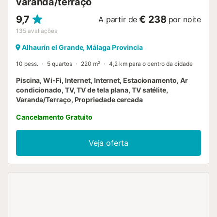
varanda/terraço
casal, espaço para bagag...
9,7
€ 238
A partir de
por noite
135
avaliações
Alhaurín el Grande, Málaga Provincia
10 pess.
5 quartos
220 m²
4,2 km para o centro da cidade
Piscina, Wi-Fi, Internet, Internet, Estacionamento, Ar
condicionado, TV, TV de tela plana, TV satélite,
Varanda/Terraço, Propriedade cercada
Cancelamento Gratuito
Veja oferta