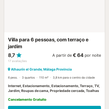
ou de um chá. ☀️📚🍵 A villa está concebida num só piso,
ideal para famílias com idosos ou crianças pequenas,
garantindo conforto e acessibilidade. Ao entrar, encontrará
uma cozinha americana integrada com uma sala de jantar
muito bem equipada, perfeita para as suas refeições. Além
disso, a lareira cria um ambiente quente e acolhedor
durante o outono ou inverno. 🔥🍽️ Terá à disposição três
quartos exteriores cheios de luz natural, ofere...
Villa para 6 pessoas, com terraço e
jardim
8,7
€ 64
A partir de
por noite
17
avaliações
Alhaurín el Grande, Málaga Provincia
6 pess.
3 quartos
110 m²
3,8 km para o centro da cidade
Internet, Estacionamento, Estacionamento, Terraço, TV,
Jardim, Roupas de cama, Propriedade cercada, Toalhas
Cancelamento Gratuito