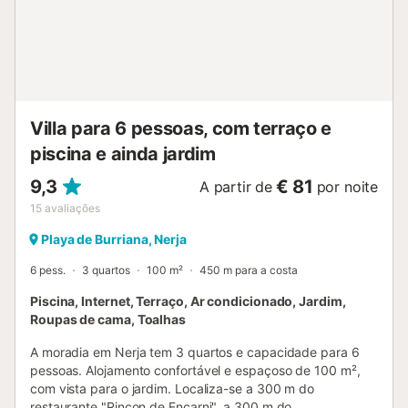
móveis de cana, uma moderna cozinha totalmente
equipada, casa de banho com sanita e lavatório. Dois
conjuntos de portas de pátio abrem-se da sala de
estar/jantar para os grandes terraços. No primeiro nível
encontra-se o quarto principal, que tem 1 cama de casal,
enquanto o segundo quarto tem 2 camas individuais e
ambos têm grandes roupeiros embutidos. Há também uma
Villa para 6 pessoas, com terraço e
casa de banho com banheira/chuveiro, bi...
piscina e ainda jardim
9,3
€ 81
A partir de
por noite
15
avaliações
Playa de Burriana, Nerja
6 pess.
3 quartos
100 m²
450 m para a costa
Piscina, Internet, Terraço, Ar condicionado, Jardim,
Roupas de cama, Toalhas
A moradia em Nerja tem 3 quartos e capacidade para 6
pessoas. Alojamento confortável e espaçoso de 100 m²,
com vista para o jardim. Localiza-se a 300 m do
restaurante "Rincon de Encarni", a 300 m do