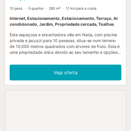
10 pess.
5 quartos
280 m²
1,1 km para a costa
Internet, Estacionamento, Estacionamento, Terraço, Ar
condicionado, Jardim, Propriedade cercada, Toalhas
Esta espaçosa e encantadora villa em Nerja, com piscina
privada e jacuzzi para 10 pessoas, situa-se num terreno
de 10.000 metros quadrados com árvores de fruto. Esta é
uma propriedade única devido ao seu tamanho e opções
de acessibilidade. A espaçosa villa tem um charme
tradicional e ocupa um grande terreno numa zona rural
tranquila. Os hóspedes que aqui ficarem poderão
Veja oferta
desfrutar de vistas maravilhosas sobre o campo
circundante, o mar e a Sierra de Almijara ao longe. É
possível caminhar até à praia de El Playazo, a apenas 1 km
(acesso apenas a pé). Acessibilidade: A chegada à Villa El
Crucero faz-se através de portões elétricos de grandes
dimensões, que dão acesso a uma área de
estacionamento privado com espaço suficiente para 3
carros. Todas as áreas da propriedade (exceto o
apartamento) são acessíveis através de uma rampa ideal
para utilizadores de cadeiras de rodas ou hóspedes