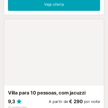
disponível na sala e nos quartos. Dispõem de Wi-Fi de alta
Veja oferta
velocidade ideal para videochamadas, TV, máquina de
lavar roupa e espaço de trabalho. Também encontram
berço e toalhas de praia para maior comodidade. No
exterior, usufruem de jardim privado, 2 terraços
descobertos, 1 terraço coberto e 2 varandas privadas com
vistas magníficas para o mar e a serra, churrasqueira
privada e lago com peixes no jardim. As piscinas
comunitárias (3 de adultos e 2 infantis em dois complexos)
ao ar livre oferecem refresco para todas as idades, com
duches exteriores. A 5 minutos a pé há campos de ténis.
Podem estacionar na rua, há segurança 24 horas e
transportes públicos muito próximos. Aceitam-se até 2
animais de estimação e é permitido fumar na propriedade,
preferencialmente nas varandas ou jardim. No jardim
privado podem guardar bicicletas ou mesmo uma mota....
Villa para 10 pessoas, com jacuzzi
9,3
€ 290
A partir de
por noite
10
avaliações