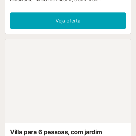
supermercado "Coviran", a 600 m da praia de areia
"Burriana Beach", a 800 m da cidade "Balcon de Europa" e
está situada numa zona ideal para famílias e dentro de
Veja oferta
uma urbanização. Dispõe de jardim, terraço de 10 m²,
ferro de engomar, acesso à internet (wifi), ar condicionado,
piscina comunitária, televisão, TV satélite (Idiomas:
Espanhol, Inglês, Alemão). A kitchenette, a gás, está
equipada com frigorífico, micro-ondas, forno, congelador,
máquina de lavar roupa, loiça/talheres, utensílios/cozinha,
máquina de café, torradeira e chaleira....
Villa para 6 pessoas, com jardim