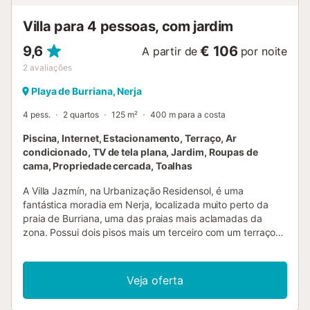
Villa para 4 pessoas, com jardim
9,6
€ 106
A partir de
por noite
2
avaliações
Playa de Burriana, Nerja
4 pess.
2 quartos
125 m²
400 m para a costa
Piscina, Internet, Estacionamento, Terraço, Ar
condicionado, TV de tela plana, Jardim, Roupas de
cama, Propriedade cercada, Toalhas
A Villa Jazmín, na Urbanização Residensol, é uma
fantástica moradia em Nerja, localizada muito perto da
praia de Burriana, uma das praias mais aclamadas da
zona. Possui dois pisos mais um terceiro com um terraço
miradouro. No piso central, encontra-se uma sala de estar-
jantar, uma cozinha totalmente independente e acesso a
terraços, jardins e uma piscina privada. No piso inferior,
Veja oferta
existem dois quartos duplos com camas individuais e
capacidade para 4 pessoas. No piso superior, há um