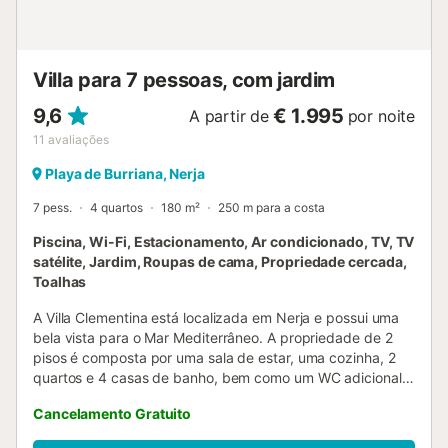
tradicional. A ampla sala convida ao relaxamento, com
sofás confortáveis, lareira, televisão inteligente com
aplicações como Netflix e uma mesa de jantar p...
Villa para 7 pessoas, com jardim
9,6
€ 1.995
A partir de
por noite
11
avaliações
Playa de Burriana, Nerja
7 pess.
4 quartos
180 m²
250 m para a costa
Piscina, Wi-Fi, Estacionamento, Ar condicionado, TV, TV
satélite, Jardim, Roupas de cama, Propriedade cercada,
Toalhas
A Villa Clementina está localizada em Nerja e possui uma
bela vista para o Mar Mediterrâneo. A propriedade de 2
pisos é composta por uma sala de estar, uma cozinha, 2
quartos e 4 casas de banho, bem como um WC adicional e
pode, portanto, acomodar 7 pessoas. As comodidades
Cancelamento Gratuito
adicionais incluem Wi-Fi de alta velocidade (adequado
para chamadas de vídeo), uma televisão inteligente com