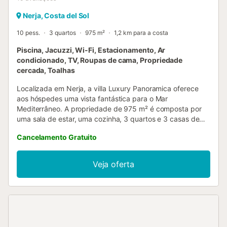
Nerja, Costa del Sol
10 pess.
3 quartos
975 m²
1,2 km para a costa
Piscina, Jacuzzi, Wi-Fi, Estacionamento, Ar
condicionado, TV, Roupas de cama, Propriedade
cercada, Toalhas
Localizada em Nerja, a villa Luxury Panoramica oferece
aos hóspedes uma vista fantástica para o Mar
Mediterrâneo. A propriedade de 975 m² é composta por
uma sala de estar, uma cozinha, 3 quartos e 3 casas de
banho, bem como um WC adicional e pode, portanto,
Cancelamento Gratuito
acomodar 10 pessoas. Existe um estúdio separado na
cave com 2 sofás-cama, cozinha e casa de banho. As
comodidades adicionais incluem Wi-Fi com um espaço de
Veja oferta
trabalho dedicado para escritório em casa, uma televisão,
ar condicionado, bem como uma máquina de lavar roupa.
Um berço e uma cadeira alta também estão disponíveis.
Este aluguer de férias possui uma área exterior privada
com uma piscina, banheira de hidromassagem, terraço
aberto, 2 terraços cobertos e um churrasco, perfeito para