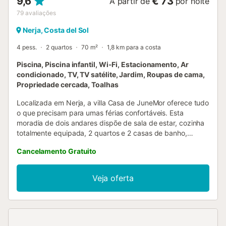
9,6
€ 73
A partir de
por noite
79
avaliações
Nerja, Costa del Sol
4 pess.
2 quartos
70 m²
1,8 km para a costa
Piscina, Piscina infantil, Wi-Fi, Estacionamento, Ar
condicionado, TV, TV satélite, Jardim, Roupas de cama,
Propriedade cercada, Toalhas
Localizada em Nerja, a villa Casa de JuneMor oferece tudo
o que precisam para umas férias confortáveis. Esta
moradia de dois andares dispõe de sala de estar, cozinha
totalmente equipada, 2 quartos e 2 casas de banho,
acomodando até 4 hóspedes. Inclui Wi-Fi (adequado para
Cancelamento Gratuito
videochamadas), ar condicionado, máquina de lavar roupa
e TV. Cadeira alta disponível. No exterior privado
encontram um jardim, mobiliário de exterior, terraço
Veja oferta
coberto, terraço no telhado, barbecue e duche exterior. A
piscina comum e a piscina infantil (ambas abertas no
verão) ficam a poucos minutos a pé. O restaurante mais
próximo está a 318 m, o bar a 369 m e o café a 1,27 km. O
supermercado mais próximo fica a 868 m e a praia Nerja