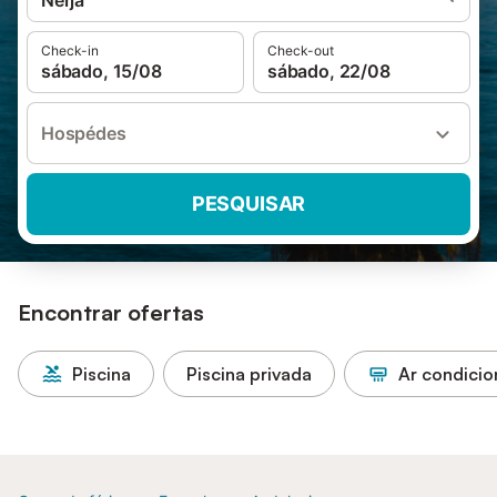
Nerja
Check-in
Check-out
sábado, 15/08
sábado, 22/08
Hospédes
PESQUISAR
Encontrar ofertas
Piscina
Piscina privada
Ar condici