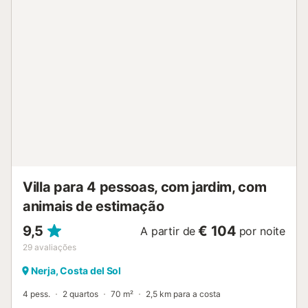
Playa Burriana a 2,08 km. Estacionamento gratuito
disponível na propriedade. Animais de estimação
permitidos mediante pedido. Check-in independente com
fechadura de chave. O ar condicionado na sala, cozinha e
segundo quarto é gratuito e funciona por interruptor. O ar
condicionado no quarto principal e o piso radiante das
casas de banho funcionam com contador de moedas,
disponível mediante pagamento adicional. O proprietário
agradece se ajudarem a cuidar das plantas durante a
estadia....
Villa para 4 pessoas, com jardim, com
animais de estimação
9,5
€ 104
A partir de
por noite
29
avaliações
Nerja, Costa del Sol
4 pess.
2 quartos
70 m²
2,5 km para a costa