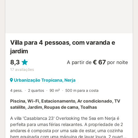
restaurantes, bares, museus e cafés estão apenas a 12
minutos de carro da propriedade em Nerja, onde também
encontrará a praia mais próxima, a Playa De La Torrecilla.
Aqui poderá estender-se na areia dourada e sentir o calor
do sol da Andaluzia. Estão disponíveis lugares de
estacionamento na propriedade. São permitidos pequenos
animais de estimação, se solicitados com antecedência.
Villa para 4 pessoas, com varanda e
Não são p...
jardim
8,3
€ 67
A partir de
por noite
17
avaliações
Urbanização Tropicana, Nerja
4 pess.
2 quartos
90 m²
500 m para a costa
Piscina, Wi-Fi, Estacionamento, Ar condicionado, TV
satélite, Jardim, Roupas de cama, Toalhas
A villa 'Casablanca 23' Overlooking the Sea em Nerja é
perfeita para umas férias relaxantes. A propriedade de 2
andares é composta por uma sala de estar, uma cozinha
bem equipada com uma máquina de lavar louça, 2 quartos