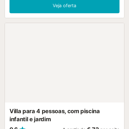
serviços de streaming, ar condicionado (na sala de estar e
Veja oferta
nos quartos), bem como uma máquina de lavar roupa. Um
berço e uma cadeira alta também estão disponíveis. Esta
propriedade de aluguer dispõe de uma área exterior
privada com uma piscina, um jardim, um terraço aberto,
um terraço coberto, uma varanda, comodidades para
churrascos e um chuveiro exterior. A propriedade está
localizada perto da praia e existe um campo de ténis a
cerca de 15 minutos a pé. Está disponível um lugar de
estacionamento na propriedade. Não são permitidos
animais de estimação nem fumar. Foram instaladas
caraterísticas de poupança de água nesta propriedade.
Por favor, note que poderá haver regulamentos
governamentais sobre a água em vigor no momento da
sua visita, o que poderá afetar a utilização da piscina, a
rega do jardim ou limitar a utilização da água da torneira....
Villa para 4 pessoas, com piscina
infantil e jardim