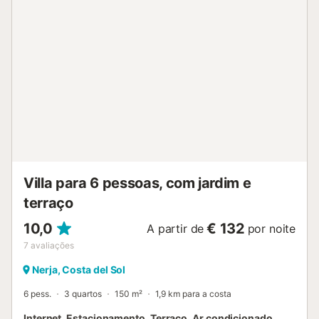
sua estadia. Está disponível um lugar de estacionamento
na propriedade e estacionamento gratuito na rua. Não são
permitidos animais de estimação, fumar e celebrar
eventos. Esta propriedade dispõe de um conveniente
sistema de auto-check-in. Por favor, note que poderá
haver regulamentos governamentais sobre a água em
vigor no momento da sua visita, o que poderá afetar a
utilização da piscina, a rega do jardim ou limitar a
utilização da água da torneira....
Villa para 6 pessoas, com jardim e
terraço
10,0
€ 132
A partir de
por noite
7
avaliações
Nerja, Costa del Sol
6 pess.
3 quartos
150 m²
1,9 km para a costa
Internet, Estacionamento, Terraço, Ar condicionado,