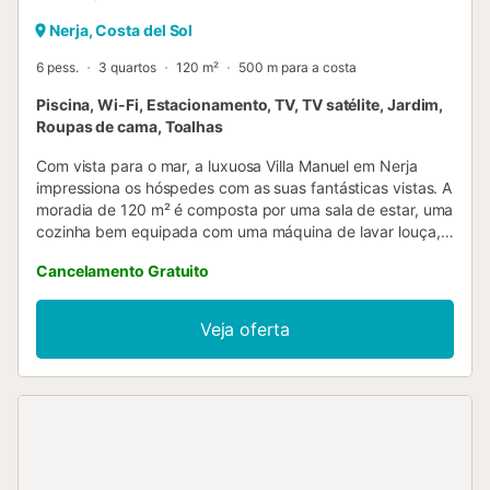
Nerja, Costa del Sol
6 pess.
3 quartos
120 m²
500 m para a costa
Piscina, Wi-Fi, Estacionamento, TV, TV satélite, Jardim,
Roupas de cama, Toalhas
Com vista para o mar, a luxuosa Villa Manuel em Nerja
impressiona os hóspedes com as suas fantásticas vistas. A
moradia de 120 m² é composta por uma sala de estar, uma
cozinha bem equipada com uma máquina de lavar louça,
3 quartos e 2 casas de banho e pode, portanto, acomodar
Cancelamento Gratuito
6 pessoas. As comodidades adicionais incluem Wi-Fi, ar
condicionado (em todos os quartos), bem como uma
máquina de lavar roupa. O destaque deste alojamento é a
Veja oferta
sua área exterior privada com uma piscina (aberta durante
todo o ano), um jardim, mobiliário de jardim, um terraço
aberto, um churrasco e um chuveiro exterior. Distância a
pé/na estrada até ao restaurante mais próximo: 586m.
Distância a pé/caminhada até ao café mais próximo:
2,17km. Distância a pé/caminhada até ao bar mais
próximo: 1,25km. Distância percorrida a pé/caminhada até