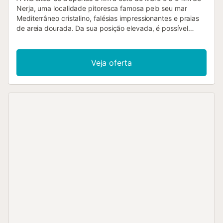
Nerja, uma localidade pitoresca famosa pelo seu mar
Mediterrâneo cristalino, falésias impressionantes e praias
de areia dourada. Da sua posição elevada, é possível
desfrutar de vistas espetaculares para o mar, um cenário
perfeito para apreciar manhãs tranquilas e pores do sol
inesquecíveis. A zona combina natureza com a
Veja oferta
proximidade de tudo o que Nerja tem para oferecer:
desde o emblemático Balcón de Europa, com panorâmicas
de toda a costa, até praias e enseadas encantadoras
como Burriana, Calahonda ou a pitoresca La Cala de Maro.
As falésias e os caminhos costeiros são ideais para
passeios relaxantes, enquanto os bares e restaurantes
junto ao mar convidam a degustar a gastronomia local
com o Mediterrâneo como pano de fundo. A vila dispõe de
um amplo terraço para relaxar a contemplar o mar, uma
fantástica piscina privada (8 m x 6 m, profundidade 0,75–
2 m) e uma zona de churrasco com forno, perfeita para
desfrutar de refeições ao ar livre num ambiente único. É
um local ideal para quem procura combinar beleza natural,
a proximidade de praias e aldeias encantadoras. O interior
da vila é espaçoso e decorado num elegante estilo
clássico andaluz que combina conforto e encanto