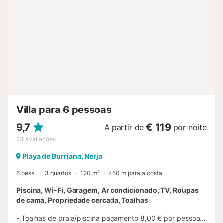
ao supermercado mais próximo: 1,94km. Distância a
pé/caminhada até à praia: Praia Playazo de 500 m. O
estacionamento gratuito está disponível na propriedade.
Se viajar com mais de um animal de estimação, por favor,
informe-se primeiro. Berço e cadeira alta estão disponíveis
mediante pedido. Não são permitidos grupos de jovens. A
propriedade oferece produtos caseiros/cultivados em
casa. Por favor, note que poderá haver regulamentos
governamentais sobre a água em vigor na altura da sua
visita, o que poderá afetar a utilização da piscina, a rega
do jardim ou limitar a utilizaçã...
Villa para 6 pessoas
9,7
€ 119
A partir de
por noite
23
avaliações
Playa de Burriana, Nerja
6 pess.
3 quartos
120 m²
450 m para a costa
Piscina, Wi-Fi, Garagem, Ar condicionado, TV, Roupas
de cama, Propriedade cercada, Toalhas
- Toalhas de praia/piscina pagamento 8,00 € por pessoa...