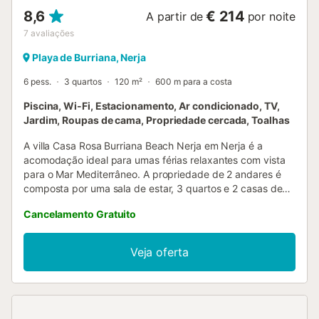
8,6
€ 214
A partir de
por noite
7
avaliações
Playa de Burriana, Nerja
6 pess.
3 quartos
120 m²
600 m para a costa
Piscina, Wi-Fi, Estacionamento, Ar condicionado, TV,
Jardim, Roupas de cama, Propriedade cercada, Toalhas
A villa Casa Rosa Burriana Beach Nerja em Nerja é a
acomodação ideal para umas férias relaxantes com vista
para o Mar Mediterrâneo. A propriedade de 2 andares é
composta por uma sala de estar, 3 quartos e 2 casas de
banho e pode, portanto, acomodar 6 pessoas. As
Cancelamento Gratuito
comodidades adicionais incluem Wi-Fi com um espaço de
trabalho dedicado para escritório em casa, uma televisão,
ar condicionado, bem como uma máquina de lavar roupa.
Veja oferta
Um berço também está disponível. Este alojamento não
oferece: toalhas. Este aluguer de férias possui uma
varanda privada para o seu relaxamento à noite. Desfrute
do acesso a uma área exterior partilhada, incluindo uma
piscina, um terraço aberto e um terraço coberto durante a