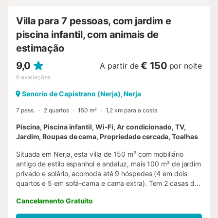
Villa para 7 pessoas, com jardim e
piscina infantil, com animais de
estimação
9,0
€ 150
A partir de
por noite
6
avaliações
Senorio de Capistrano (Nerja), Nerja
7 pess.
2 quartos
150 m²
1,2 km para a costa
Piscina, Piscina infantil, Wi-Fi, Ar condicionado, TV,
Jardim, Roupas de cama, Propriedade cercada, Toalhas
Situada em Nerja, esta villa de 150 m² com mobiliário
antigo de estilo espanhol e andaluz, mais 100 m² de jardim
privado e solário, acomoda até 9 hóspedes (4 em dois
quartos e 5 em sofá-cama e cama extra). Tem 2 casas de
banho (uma completa e um WC) e mesa de pingue-
Cancelamento Gratuito
pongue no solário. A cozinha está totalmente equipada. O
ar condicionado com funções de frio e calor está