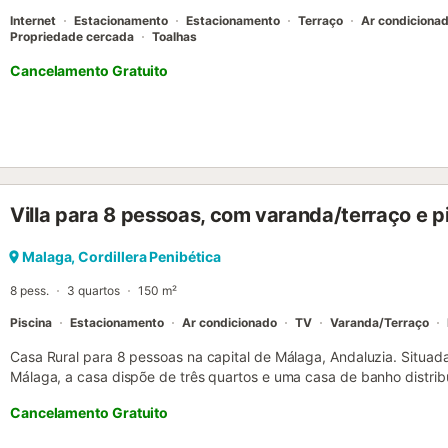
Internet
Estacionamento
Estacionamento
Terraço
Ar condiciona
Propriedade cercada
Toalhas
Cancelamento Gratuito
Villa para 8 pessoas, com varanda/terraço e p
Malaga, Cordillera Penibética
8 pess.
3 quartos
150 m²
Piscina
Estacionamento
Ar condicionado
TV
Varanda/Terraço
Casa Rural para 8 pessoas na capital de Málaga, Andaluzia. Situada
Málaga, a casa dispõe de três quartos e uma casa de banho distrib
forma: No piso superior encontram-se dois quartos: um com duas b
Cancelamento Gratuito
cama de casal; enquanto que no rés-do-chão está o terceiro quart
rés-do-chão completa-se com uma sala de estar, uma cozinha ind