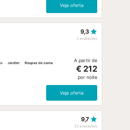
rdinada com churrasqueira e zona de
Veja oferta
9,3
2
avaliações
A partir de
do
Jardim
Roupas de cama
€ 212
por noite
Veja oferta
9,7
33
avaliações