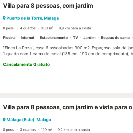
Villa para 8 pessoas, com jardim
605m. Distância a pé/de carro até a praia: 25m Playa Virginia. Dist
23,4km Aeroporto Málaga - Costa del Sol. O estacionamento gratuit
propriedade está localizada numa rua pedonal). Não são permitidos
Puerto de la Torre, Malaga
proprietário é flexível com a hora de entrada/saída se a propriedad
8 pess.
4 quartos
300 m²
8,9 km para a costa
segurança e alarmes. As câmaras são desligadas durante a estadi
podem so...
Piscina
Internet
Estacionamento
TV
Jardim
Roupas de cama
"Finca La Poza", casa 6 assoalhadas 300 m2. Espaçoso: sala de jan
1 quarto com 1 cama de casal (135 cm, 190 cm de comprimento), b
com 1 cama de casal (135 cm, 190 cm de comprimento). 1 quarto
Cancelamento Gratuito
comprimento). 1 quarto com 1 cama de casal (135 cm, 190 cm de c
Máquina de lavar loiçã 4 placas de vitrocerâmica, microondas, máq
portinhola. Duche/bidê/WC, WC separado. Calefação elétrica. Móvei
espreguiçadeira. Vista às montanhas. O alojamento dispõe de: máqu
fio/ Wireless LAN [WLAN], grátis). Vaga de estacionamento (4 carr
ESFCTU000029026000199525000000000000000VTAR/MA/0209
Villa para 8 pessoas, com jardim e vista para o
Málaga (Este), Malaga
8 pess.
3 quartos
110 m²
9,2 km para a costa