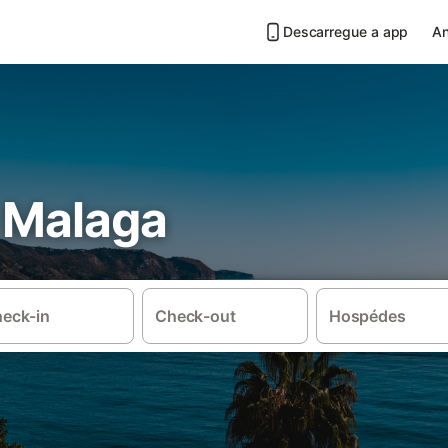
Descarregue a app
An
m Malaga
eck-in
Check-out
Hospédes