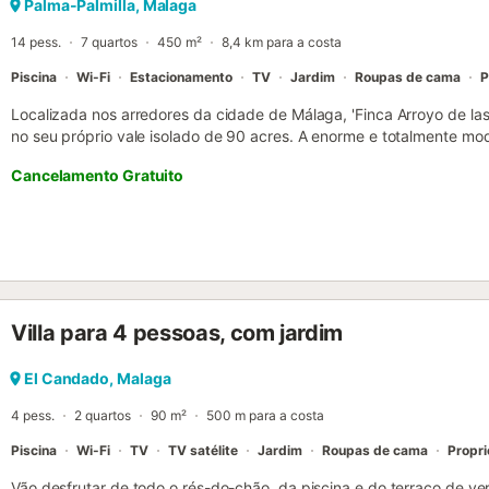
Palma-Palmilla, Malaga
14 pess.
7 quartos
450 m²
8,4 km para a costa
Piscina
Wi-Fi
Estacionamento
TV
Jardim
Roupas de cama
P
Localizada nos arredores da cidade de Málaga, 'Finca Arroyo de la
no seu próprio vale isolado de 90 acres. A enorme e totalmente mo
histórico, é constituída por uma sala de estar, uma cozinha totalme
Cancelamento Gratuito
quartos e 5 casas de banho, incluindo a casa da piscina, e está ro
pérgulas sombreadas. Há uma churrasqueira construída e uma longa 
jantar ao ar livre e uma grande piscina (11x8m) e casa de campo d
acomodar 14 pessoas - mais por disposição. Outras amenidades i
chamadas de vídeo, televisão, sistema de música, ténis de mesa, v
de lavar e uma máquina de secar. Estão também disponíveis berços 
Villa para 4 pessoas, com jardim
El Candado, Malaga
4 pess.
2 quartos
90 m²
500 m para a costa
Piscina
Wi-Fi
TV
TV satélite
Jardim
Roupas de cama
Propr
Vão desfrutar de todo o rés-do-chão, da piscina e do terraço de ve