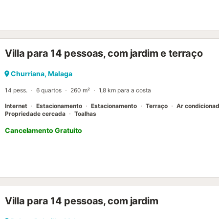
exterior, pode desfrutar de uma piscina vedada e de uma área aja
chill out, além de um parque infantil e zona de jogos....
Villa para 14 pessoas, com jardim e terraço
Churriana, Malaga
14 pess.
6 quartos
260 m²
1,8 km para a costa
Internet
Estacionamento
Estacionamento
Terraço
Ar condiciona
Propriedade cercada
Toalhas
Cancelamento Gratuito
Villa para 14 pessoas, com jardim