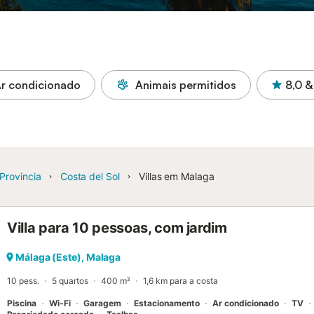
r condicionado
Animais permitidos
8,0
&
Provincia
Costa del Sol
Villas em Malaga
Villa para 10 pessoas, com jardim
Málaga (Este), Malaga
10 pess.
5 quartos
400 m²
1,6 km para a costa
Piscina
Wi-Fi
Garagem
Estacionamento
Ar condicionado
TV