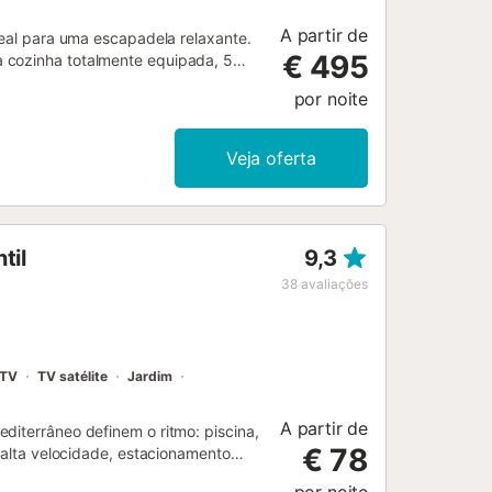
A partir de
deal para uma escapadela relaxante.
€ 495
 cozinha totalmente equipada, 5
s. As comodidades adicionais
por noite
o), uma televisão inteligente com
upa, bem como uma máquina de secar
 com uma piscina de água salgada,
Veja oferta
edes também têm acesso a uma área
ares de estacionamento na
animais de estimação, fumar e
til
9,3
38
avaliações
TV
TV satélite
Jardim
A partir de
diterrâneo definem o ritmo: piscina,
€ 78
e alta velocidade, estacionamento
ro da praia e 15 minutos do centro