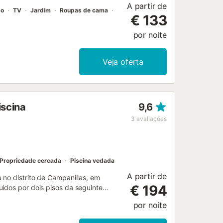
A partir de
do
TV
Jardim
Roupas de cama
€ 133
por noite
Veja oferta
iscina
9,6
3
avaliações
Propriedade cercada
Piscina vedada
A partir de
 no distrito de Campanillas, em
€ 194
uídos por dois pisos da seguinte
eliches e outro quarto com uma
por noite
o que possui uma cama de casal. O
ependente e uma casa de banho. No