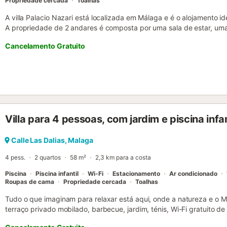
Propriedade cercada
Toalhas
A villa Palacio Nazari está localizada em Málaga e é o alojamento i
A propriedade de 2 andares é composta por uma sala de estar, uma
quartos e 3 casas de banho e pode, portanto, acomodar 10 pessoa
Cancelamento Gratuito
incluem Wi-Fi de alta velocidade (adequado para chamadas de víde
serviços de streaming, ar condicionado, uma máquina de lavar ro
roupa. Este aluguer de férias dispõe de uma área exterior privada
jardim, terraço coberto e comodidades para churrascos. Os hósp
exterior partilhada com um terraço aberto. Estão disponíveis 6 lug
propriedade e estacionamento gratuito na rua. Não são permitidos 
celebrar festas....
Villa para 4 pessoas, com jardim e piscina infan
Calle Las Dalias, Malaga
4 pess.
2 quartos
58 m²
2,3 km para a costa
Piscina
Piscina infantil
Wi-Fi
Estacionamento
Ar condicionado
Roupas de cama
Propriedade cercada
Toalhas
Tudo o que imaginam para relaxar está aqui, onde a natureza e o Me
terraço privado mobilado, barbecue, jardim, ténis, Wi-Fi gratuito d
privado e ar condicionado (quente/frio). Apenas a 7 minutos de car