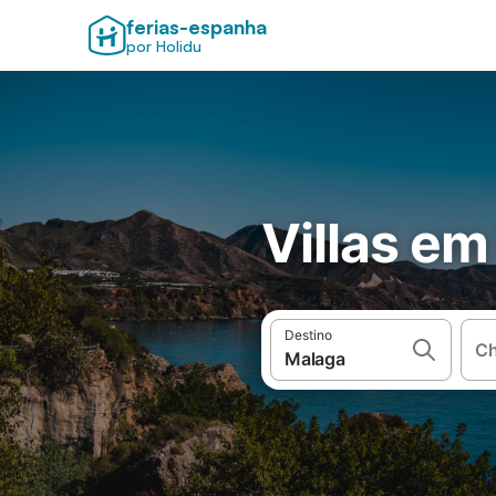
ferias-espanha
por Holidu
Villas e
Destino
Ch