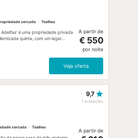
ropriedade cercada
Toalhas
A partir de
s Adelfas' é uma propriedade privada
€ 550
dernizada quinta, com um lagar
nte equipada e uma área de jantar, 7
por noite
deada por extensos terraços e
mesa de refeitório, perfeita para
e piscina. A propriedade pode
Veja oferta
ncluem Wi-Fi adequado para
ários fogões a lenha, uma máquina
e uma cadeira alta....
9,7
7
avaliações
iedade cercada
Toalhas
A partir de
rão da nossa casa de três andares,