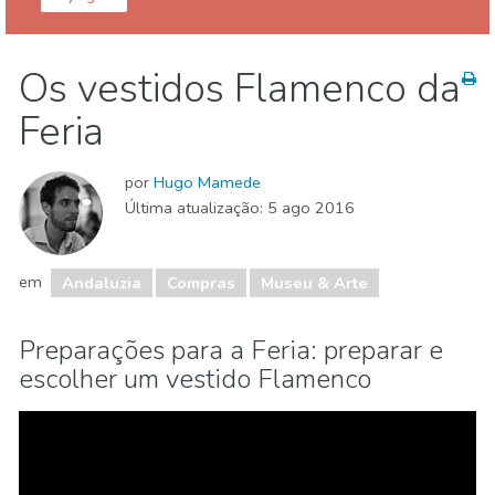
Espanha
Andaluzia
Os vestidos Flamenco da
Comida & Restaurantes
Compras
Feria
Crianças & família
Desportos e aventura
Eventos locais
Museu & Arte
Natureza e ar livre
por
Hugo Mamede
Noite
Onde ficar
Praias
Última atualização:
5 ago 2016
em
Andaluzia
Compras
Museu & Arte
Preparações para a Feria: preparar e
escolher um vestido Flamenco