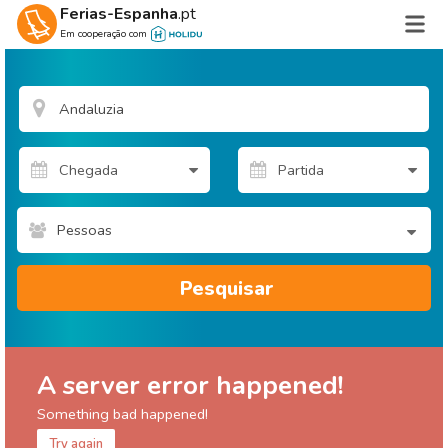
Ferias-Espanha
.pt
Em cooperação com
Pessoas
Pesquisar
A server error happened!
Something bad happened!
Try again