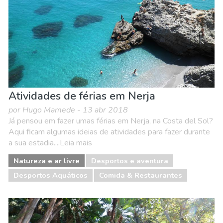
Atividades de férias em Nerja
por Hugo Mamede - 13 abr 2018
Já pensou em fazer umas férias em Nerja, na Costa del Sol?
Aqui ficam algumas ideias de atividades para fazer durante
a sua estadia....Leia mais
Natureza e ar livre
Desportos e aventura
Desportos Aquáticos
Comida & Restaurantes