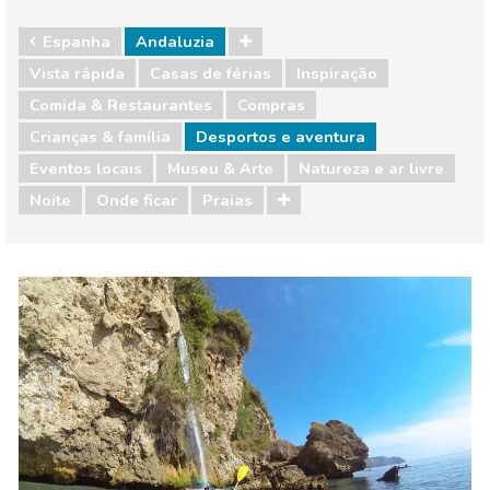
Espanha
Andaluzia
Vista rápida
Casas de férias
Inspiração
Comida & Restaurantes
Compras
Crianças & família
Desportos e aventura
Eventos locais
Museu & Arte
Natureza e ar livre
Noite
Onde ficar
Praias
Espanha
Andaluzia
Comida & Restaurantes
Compras
Crianças & família
Desportos e aventura
Eventos locais
Museu & Arte
Natureza e ar livre
Noite
Onde ficar
Praias