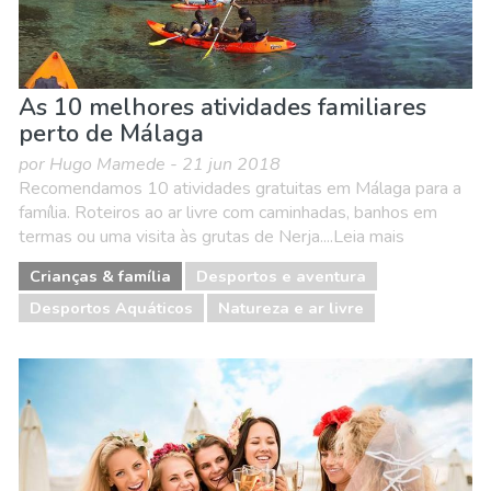
As 10 melhores atividades familiares
perto de Málaga
por Hugo Mamede - 21 jun 2018
Recomendamos 10 atividades gratuitas em Málaga para a
família. Roteiros ao ar livre com caminhadas, banhos em
termas ou uma visita às grutas de Nerja....Leia mais
Crianças & família
Desportos e aventura
Desportos Aquáticos
Natureza e ar livre