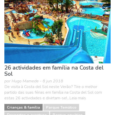
26 actividades em família na Costa del
Sol
por Hugo Mamede - 8 jun 2018
De visita à Costa del Sol neste Verão? Tire o melhor
partido das suas férias em família na Costa del Sol com
estas 26 actividades e divirtam-se!...Leia mais
Crianças & família
Parque Temático
Desportos e aventura
Parque aquático