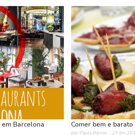
Onde ficar
Praias
n em Barcelona
Comer bem e barato
por Paula Barros - 25 fev 20