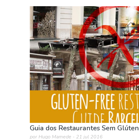
Barcelona provincia
Barcelona cidade
Comida & Restaurantes
Compras
Noite
Guia dos Restaurantes Sem Glúte
por Hugo Mamede - 21 jul 2016