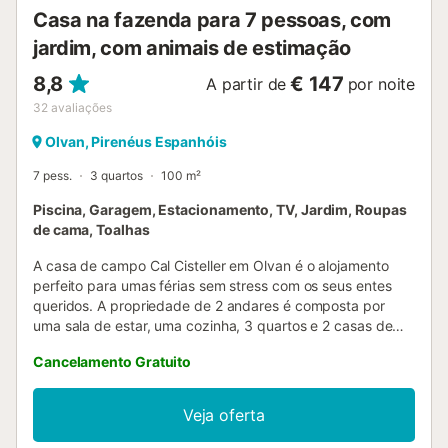
frais Réception ouverte 24h/24 pour un accueil en toute
Casa na fazenda para 7 pessoas, com
sérénité Services p...
jardim, com animais de estimação
8,8
€ 147
A partir de
por noite
32
avaliações
Olvan, Pirenéus Espanhóis
7 pess.
3 quartos
100 m²
Piscina, Garagem, Estacionamento, TV, Jardim, Roupas
de cama, Toalhas
A casa de campo Cal Cisteller em Olvan é o alojamento
perfeito para umas férias sem stress com os seus entes
queridos. A propriedade de 2 andares é composta por
uma sala de estar, uma cozinha, 3 quartos e 2 casas de
banho e pode, portanto, acomodar 7 pessoas. As
Cancelamento Gratuito
comodidades adicionais incluem uma televisão, uma
ventoinha e uma máquina de lavar roupa. Um berço e uma
cadeira alta também estão disponíveis. Este alojamento
Veja oferta
não dispõe de: Wi-Fi e ar condicionado. Este aluguer de
férias dispõe de um espaço exterior privado com um