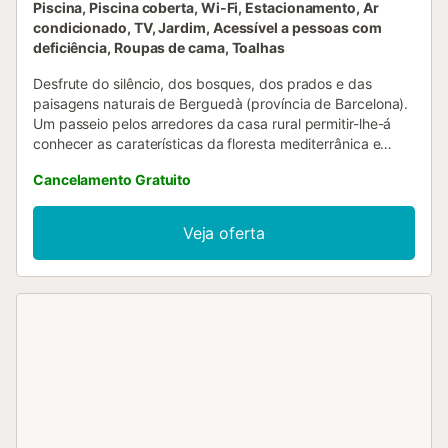
Piscina, Piscina coberta, Wi-Fi, Estacionamento, Ar
condicionado, TV, Jardim, Acessível a pessoas com
deficiência, Roupas de cama, Toalhas
Desfrute do silêncio, dos bosques, dos prados e das
paisagens naturais de Berguedà (província de Barcelona).
Um passeio pelos arredores da casa rural permitir-lhe-á
conhecer as caraterísticas da floresta mediterrânica e
desfrutar de riachos e poças de água. Podem fazer-se
Cancelamento Gratuito
caminhadas por diferentes percursos, mais ou menos
longos, que vos farão descobrir a natureza no seu estado
mais puro, com toda a riqueza da fauna e da flora que
Veja oferta
oferecem as serras pré-Pirenaicas. Desfrutar do turismo
rural....