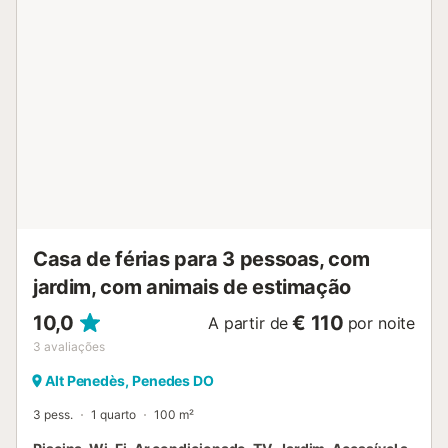
área exterior partilhada com uma piscina vedada, um
jardim, um parque infantil e um chuveiro exterior para sua
diversão. A propriedade está localizada apenas a 4 km de
Hostalric, a 14 km de Blanes, a 25 km do Parque Natural
de Montseny e Lloret de Mar, a 35 km de Girona, a 40 km
de Tossa de Mar e a 65 km de Barcelona. Estão
disponíveis 14 lugares de estacionamento na propriedade
e pode ser encontrado estacionamento adicional gratuito
na rua. As famílias com crianças são bem-vindas. Não são
permitidos animais de estimação. No entanto, podem ser
abertas excepções se todo o complexo for alugado (por
favor, contacte o anfitrião para obter mais informações).
Não é permitido fumar e ...
Casa de férias para 3 pessoas, com
jardim, com animais de estimação
10,0
€ 110
A partir de
por noite
3
avaliações
Alt Penedès, Penedes DO
3 pess.
1 quarto
100 m²