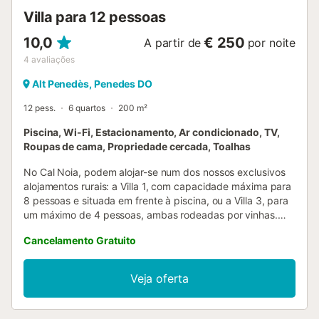
tem orientações para ajudar os hóspedes com a
Villa para 12 pessoas
separação correcta dos resíduos. São fornecidas mais
informações no local. Esta propriedade dispõe de ilu...
10,0
€ 250
A partir de
por noite
4
avaliações
Alt Penedès, Penedes DO
12 pess.
6 quartos
200 m²
Piscina, Wi-Fi, Estacionamento, Ar condicionado, TV,
Roupas de cama, Propriedade cercada, Toalhas
No Cal Noia, podem alojar-se num dos nossos exclusivos
alojamentos rurais: a Villa 1, com capacidade máxima para
8 pessoas e situada em frente à piscina, ou a Villa 3, para
um máximo de 4 pessoas, ambas rodeadas por vinhas.
Aproveitem a tranquilidade do ambiente enquanto
Cancelamento Gratuito
saboreiam um copo de vinho ou, se preferirem, um
refrescante copo de espumante. Dependendo do tamanho
do grupo, apenas são disponibilizadas as villas e quartos
Veja oferta
necessários, mantendo o resto das divisões fechadas e
não alugadas a outros hóspedes, garantindo assim
privacidade e exclusividade durante a vossa estadia. A