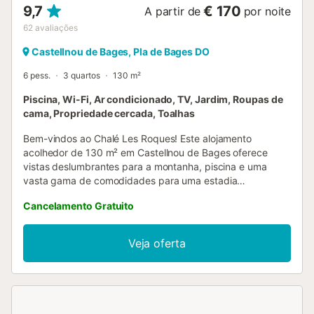
9,7
€ 170
A partir de
por noite
62
avaliações
Castellnou de Bages, Pla de Bages DO
6 pess.
3 quartos
130 m²
Piscina, Wi-Fi, Ar condicionado, TV, Jardim, Roupas de
cama, Propriedade cercada, Toalhas
Bem-vindos ao Chalé Les Roques! Este alojamento
acolhedor de 130 m² em Castellnou de Bages oferece
vistas deslumbrantes para a montanha, piscina e uma
vasta gama de comodidades para uma estadia
inesquecível. O chalé dispõe de uma sala de estar
Cancelamento Gratuito
confortável com lareira, cozinha totalmente equipada, três
quartos acolhedores, casa de banho com banheira e sala
de jogos com matraquilhos, setas e jogos de tabuleiro para
Veja oferta
múltiplas opções de entretenimento. Também têm ar
condicionado. Aproveitem Wi-Fi de alta velocidade e
televisões com dispositivos de streaming em todos os
quartos. Ventoinhas, secador de cabelo e todos os
essenciais para a vossa estadia estão disponíveis. No