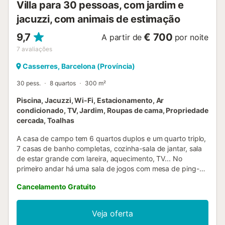
Villa para 30 pessoas, com jardim e
jacuzzi, com animais de estimação
9,7
€ 700
A partir de
por noite
7
avaliações
Casserres, Barcelona (Província)
30 pess.
8 quartos
300 m²
Piscina, Jacuzzi, Wi-Fi, Estacionamento, Ar
condicionado, TV, Jardim, Roupas de cama, Propriedade
cercada, Toalhas
A casa de campo tem 6 quartos duplos e um quarto triplo,
7 casas de banho completas, cozinha-sala de jantar, sala
de estar grande com lareira, aquecimento, TV... No
primeiro andar há uma sala de jogos com mesa de ping-
pong. No exterior, piscina, churrasco, mesas e cadeiras,
Cancelamento Gratuito
baloiços, matraquilhos... Perto da casa encontra-se a
igreja de S. Miquel. Pode fazer caminhadas ou andar de
bicicleta de montanha em trilhos marcados. Lugar muito
Veja oferta
tranquilo, onde se pode desfrutar de uma ampla vista