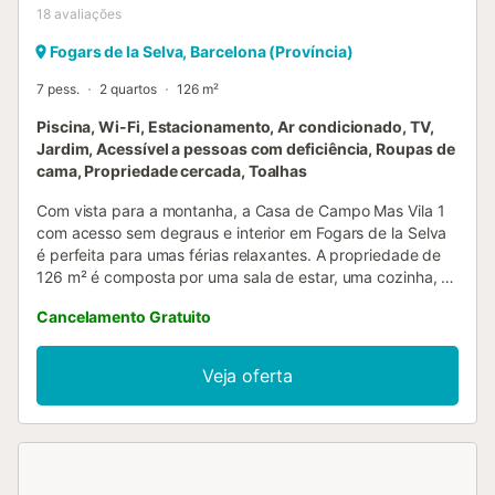
18
avaliações
Fogars de la Selva, Barcelona (Província)
7 pess.
2 quartos
126 m²
Piscina, Wi-Fi, Estacionamento, Ar condicionado, TV,
Jardim, Acessível a pessoas com deficiência, Roupas de
cama, Propriedade cercada, Toalhas
Com vista para a montanha, a Casa de Campo Mas Vila 1
com acesso sem degraus e interior em Fogars de la Selva
é perfeita para umas férias relaxantes. A propriedade de
126 m² é composta por uma sala de estar, uma cozinha, 2
quartos e 1 casa de banho e pode, portanto, acomodar 7
Cancelamento Gratuito
pessoas. As comodidades adicionais incluem Wi-Fi de alta
velocidade (adequado para chamadas de vídeo), uma
televisão, ar condicionado e uma máquina de lavar roupa.
Veja oferta
Além disso, uma mesa de ténis de mesa e uma mesa de
bilhar estão disponíveis na propriedade. Um berço e 2
cadeiras altas também estão disponíveis. Este aluguer de
férias oferece um espaço exterior privado com um terraço
coberto e um churrasco. A propriedade dispõe de uma