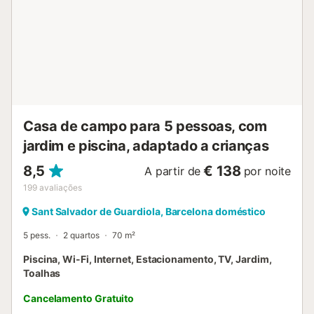
uma zona exterior vedada e privada, exclusiva para
animais de estimação. Estacionamento disponível na rua
em frente à casa. Animais de estimação são admitidos
mediante pedido. Não são aceites raças consideradas
PPP (cães potencialmente perigosos), como American
Staffordshire Terrier, Pit Bull, Rottweiler, Dogo Argentino,
entre outras. A pro...
Casa de campo para 5 pessoas, com
jardim e piscina, adaptado a crianças
8,5
€ 138
A partir de
por noite
199
avaliações
Sant Salvador de Guardiola, Barcelona doméstico
5 pess.
2 quartos
70 m²
Piscina, Wi-Fi, Internet, Estacionamento, TV, Jardim,
Toalhas
Cancelamento Gratuito