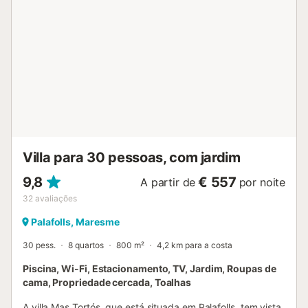
Villa para 30 pessoas, com jardim
9,8
€ 557
A partir de
por noite
32
avaliações
Palafolls, Maresme
30 pess.
8 quartos
800 m²
4,2 km para a costa
Piscina, Wi-Fi, Estacionamento, TV, Jardim, Roupas de
cama, Propriedade cercada, Toalhas
A villa Mas Tortós, que está situada em Palafolls, tem vista