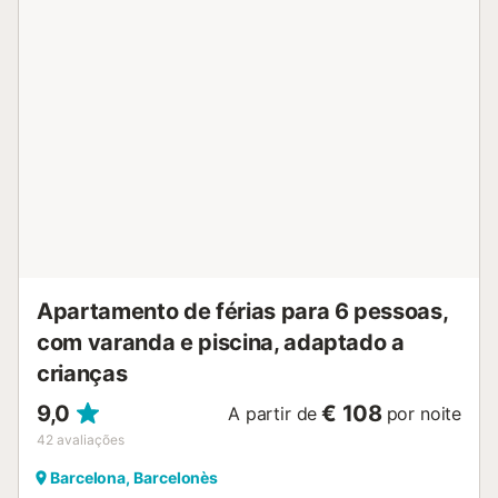
parque infantil e um chuveiro exterior. Estão disponíveis 3
lugares de estacionamento na propriedade. A propriedade
tem armazenamento para motas, bicicletas e esquis. É
permitido um máximo de 2 animais de estimação. Não é
permitido fumar nesta propriedade. O ar condicionado não
está disponível. A propriedade tem acesso sem degraus e
interior. São fornecidas toalhas de praia/piscina. Esta
propriedade tem diretrizes para ajudar os hóspedes com a
separação correta dos resíduos. São fornecidas mais
informações no local. Por favor, note que poderá haver
regulamentos governamentais sobre a água em vigor no
momento da sua visita, o que poderá a...
Apartamento de férias para 6 pessoas,
com varanda e piscina, adaptado a
crianças
9,0
€ 108
A partir de
por noite
42
avaliações
Barcelona, Barcelonès