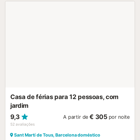
zona da piscina está equipada com espreguiçadeiras,
chapéus de sol e uma pérgula coberta de canas naturais,
ideal para relaxarem e descontraírem em plena natureza.
Da piscina, podem desfrutar de vistas espectaculares
sobre as vinhas, a imponente torre medieval de Castellot
e, ao longe, o mar Mediterrâneo....
Casa de férias para 12 pessoas, com
jardim
9,3
€ 305
A partir de
por noite
52
avaliações
Sant Martí de Tous, Barcelona doméstico