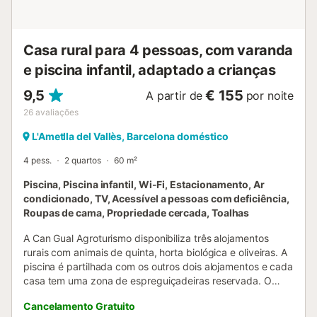
Casa rural para 4 pessoas, com varanda
e piscina infantil, adaptado a crianças
9,5
€ 155
A partir de
por noite
26
avaliações
L'Ametlla del Vallès, Barcelona doméstico
4 pess.
2 quartos
60 m²
Piscina, Piscina infantil, Wi-Fi, Estacionamento, Ar
condicionado, TV, Acessível a pessoas com deficiência,
Roupas de cama, Propriedade cercada, Toalhas
A Can Gual Agroturismo disponibiliza três alojamentos
rurais com animais de quinta, horta biológica e oliveiras. A
piscina é partilhada com os outros dois alojamentos e cada
casa tem uma zona de espreguiçadeiras reservada. O
Tibidabo acomoda 4 pessoas, está totalmente equipado e
Cancelamento Gratuito
funcional. Tem 2 quartos: um com cama de casal e outro