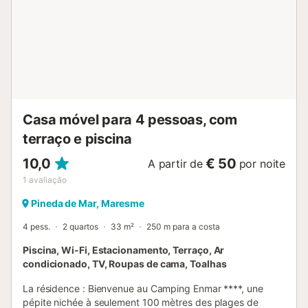
alberga as zonas de dormir, com dois confortáveis quartos
duplos. Um dos quartos tem uma cama de casal e acesso
ao terraço, enquanto o outro quarto tem duas camas
individuais e também acesso ao mesmo terraço. Junto a
estes quartos encontra-se uma casa de banho com
banheira. No terceiro nível, pode desfrutar de um grande
terraço onde pode relaxar, apanhar sol ou desfrutar de
uma bebida. É um local ideal para serões eloquentes. Alé...
Casa móvel para 4 pessoas, com
terraço e piscina
10,0
€ 50
A partir de
por noite
1
avaliação
Pineda de Mar, Maresme
4 pess.
2 quartos
33 m²
250 m para a costa
Piscina, Wi-Fi, Estacionamento, Terraço, Ar
condicionado, TV, Roupas de cama, Toalhas
La résidence : Bienvenue au Camping Enmar ****, une
pépite nichée à seulement 100 mètres des plages de