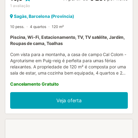
1
avaliação
Sagàs, Barcelona (Província)
10 pess.
4 quartos
120 m²
Piscina, Wi-Fi, Estacionamento, TV, TV satélite, Jardim,
Roupas de cama, Toalhas
Com vista para a montanha, a casa de campo Cal Colom -
Agroturisme em Puig-reig é perfeita para umas férias
relaxantes. A propriedade de 120 m² é composta por uma
sala de estar, uma cozinha bem equipada, 4 quartos e 2
casas de banho, bem como 2 casas de banho adicionais e
Cancelamento Gratuito
pode, portanto, acomodar 10 pessoas. As comodidades
adicionais incluem Wi-Fi de alta velocidade (adequado
para chamadas de vídeo), uma televisão, uma ventoinha e
Veja oferta
uma máquina de lavar roupa. Além disso, uma mesa de
ténis de mesa e equipamento de ginástica também são
fornecidos para o seu prazer. Um berço e uma cadeira alta
também estão disponíveis. Esta propriedade dispõe de
uma área exterior privada com uma piscina vedada, um
jardim, um terraço, comodidades para churrascos, um