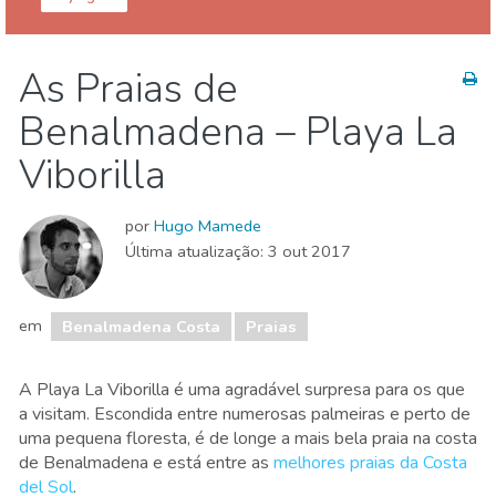
Benalmádena
Benalmadena Costa
As Praias de
Natureza e ar livre
Praias
Benalmadena – Playa La
Viborilla
por
Hugo Mamede
Última atualização:
3 out 2017
em
Benalmadena Costa
Praias
A Playa La Viborilla é uma agradável surpresa para os que
a visitam. Escondida entre numerosas palmeiras e perto de
uma pequena floresta, é de longe a mais bela praia na costa
de Benalmadena e está entre as
melhores praias da Costa
del Sol
.