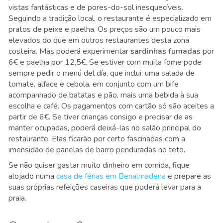
vistas fantásticas e de pores-do-sol inesquecíveis.
Seguindo a tradição local, o restaurante é especializado em
pratos de peixe e paelha. Os preços são um pouco mais
elevados do que em outros restaurantes desta zona
costeira. Mas poderá experimentar
sardinhas fumadas
por
6€ e paelha por 12,5€. Se estiver com muita fome pode
sempre pedir o menú del día, que inclui: uma salada de
tomate, alface e cebola, em conjunto com um bife
acompanhado de batatas e pão, mais uma bebida à sua
escolha e café. Os pagamentos com cartão só são aceites a
partir de 6€. Se tiver crianças consigo e precisar de as
manter ocupadas, poderá deixá-las no salão principal do
restaurante. Elas ficarão por certo fascinadas com a
imensidão de panelas de barro penduradas no teto.
Se não quiser gastar muito dinheiro em comida, fique
alojado numa
casa de férias em Benalmadena
e prepare as
suas próprias refeições caseiras que poderá levar para a
praia.