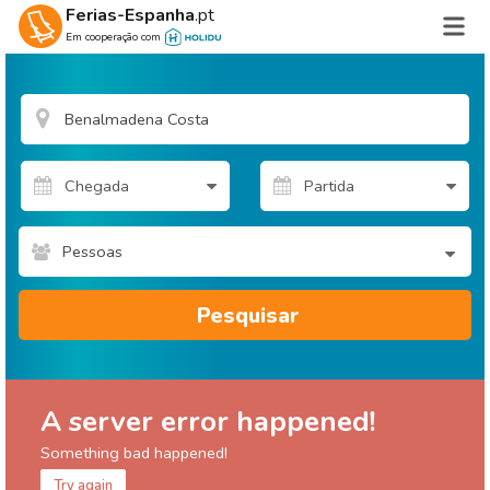
Ferias-Espanha
.pt
Em cooperação com
Pessoas
Pesquisar
A server error happened!
Something bad happened!
Try again