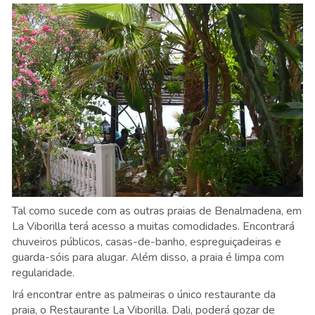
Tal como sucede com as outras praias de Benalmadena, em
La Viborilla terá acesso a muitas comodidades. Encontrará
chuveiros públicos, casas-de-banho, espreguiçadeiras e
guarda-sóis para alugar. Além disso, a praia é limpa com
regularidade.
Irá encontrar entre as palmeiras o único restaurante da
praia, o Restaurante La Viborilla. Dali, poderá gozar de