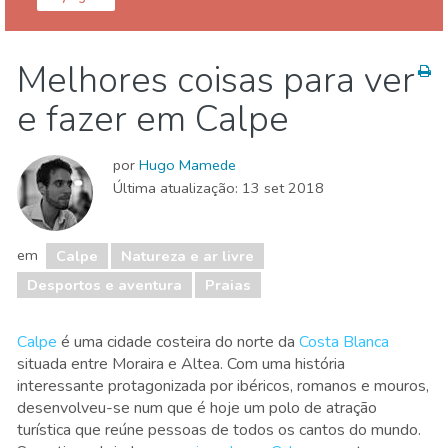
Alicante provincia
Calpe
Melhores coisas para ver
Desportos e aventura
Natureza e ar livre
Praias
e fazer em Calpe
por
Hugo Mamede
Última atualização:
13 set 2018
em
Calpe
Natureza e ar livre
Desportos e aventura
Praias
Calpe
é uma cidade costeira do norte da
Costa Blanca
situada entre Moraira e Altea. Com uma história
interessante protagonizada por ibéricos, romanos e mouros,
desenvolveu-se num que é hoje um polo de atração
turística que reúne pessoas de todos os cantos do mundo.