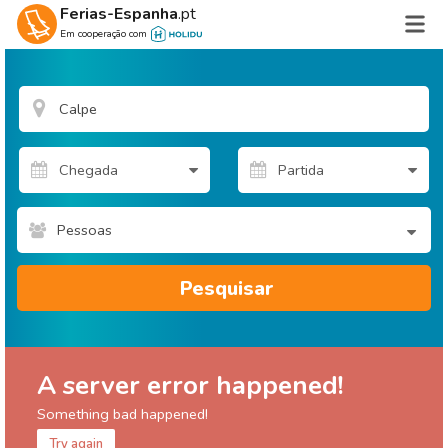
Ferias-Espanha
.pt
Em cooperação com
Pessoas
Pesquisar
A server error happened!
Something bad happened!
Try again