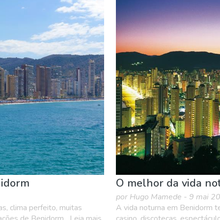
useu & Arte
Natureza e ar livre
Noite
Onde ficar
Pra
nidorm
O melhor da vida no
por Hugo Mamede - 9 mai 2
s, clima perfeito, muitas
A vida noturna em Benidorm te
ações de Benidorm....Leia mais
casino, discotecas, espectáculo