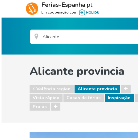
Ferias-Espanha
.pt
Em cooperação com
Alicante provincia
Valência regiao
Alicante provincia
Vista rápida
Casas de férias
Inspiração
Praias
Valência regiao
Alicante provincia