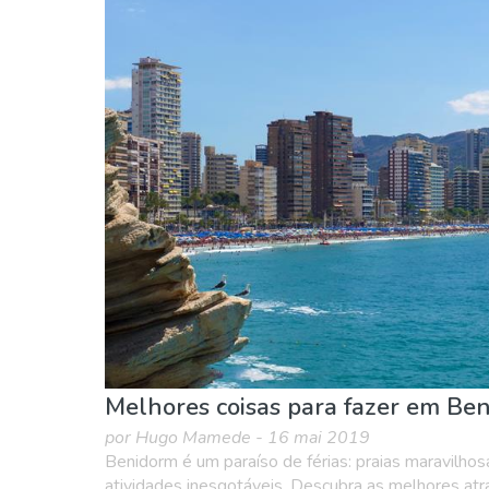
Crianças & família
Desportos e aventura
M
Melhores coisas para fazer em Be
por Hugo Mamede - 16 mai 2019
Benidorm é um paraíso de férias: praias maravilhosa
atividades inesgotáveis. Descubra as melhores atr