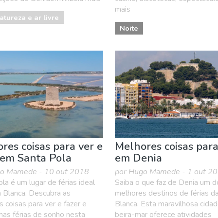
mais
atureza e ar livre
Noite
res coisas para ver e
Melhores coisas para
 em Santa Pola
em Denia
go Mamede - 10 out 2018
por Hugo Mamede - 1 out 2
la é um lugar de férias ideal
Saiba o que faz de Denia um d
 Blanca. Descubra as
melhores destinos de férias d
 coisas para ver e fazer e
Blanca. Esta maravilhosa cidad
mas férias de sonho nesta
beira-mar oferece atividades