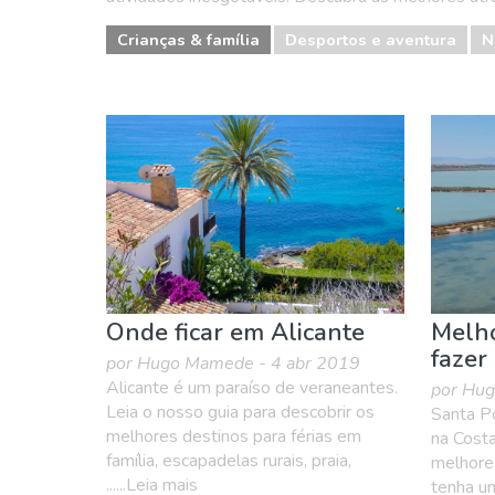
Crianças & família
Desportos e aventura
N
Onde ficar em Alicante
Melho
fazer
por Hugo Mamede - 4 abr 2019
Alicante é um paraíso de veraneantes.
por Hu
Leia o nosso guia para descobrir os
Santa Po
melhores destinos para férias em
na Costa
família, escapadelas rurais, praia,
melhores
......Leia mais
tenha u