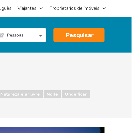
uguês
Viajantes
Proprietários de imóveis
Pesquisar
Pessoas
Natureza e ar livre
Noite
Onde ficar