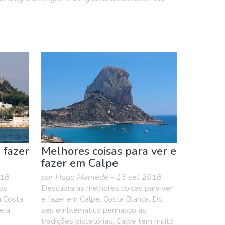
 fazer
Melhores coisas para ver e
fazer em Calpe
018
por Hugo Mamede - 13 set 2018
os
Descubra as melhores coisas para ver
a Costa
e fazer em Calpe, Costa Blanca. Do
e à
seu emblemático penhasco às
tradições piscatórias, Calpe tem muito