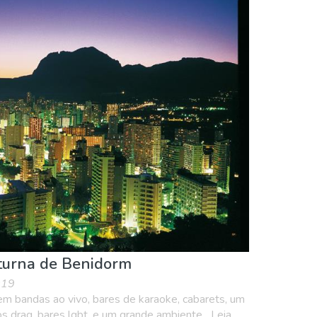
ias
turna de Benidorm
019
m bandas ao vivo, bares de karaoke, cabarets, um
s drag, bares lgbt, e um grande ambiente....Leia