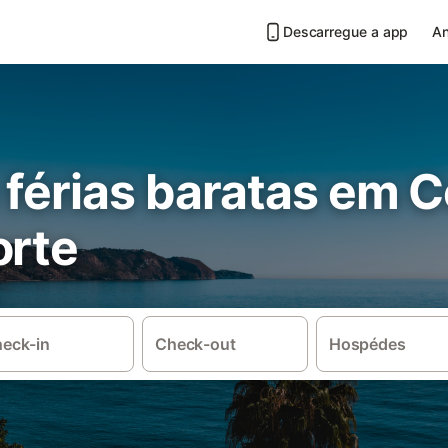
Descarregue a app
An
 férias baratas em C
orte
eck-in
Check-out
Hospédes