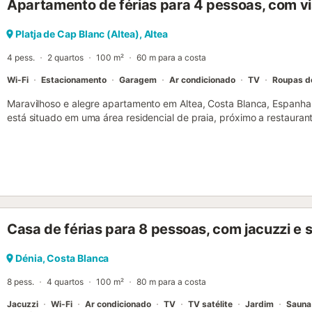
Apartamento de férias para 4 pessoas, com vi
Platja de Cap Blanc (Altea), Altea
4 pess.
2 quartos
100 m²
60 m para a costa
Wi-Fi
Estacionamento
Garagem
Ar condicionado
TV
Roupas d
Maravilhoso e alegre apartamento em Altea, Costa Blanca, Espanha
está situado em uma área residencial de praia, próximo a restauran
a 50 m da praia de Albir-Altea. O apartamento possui 2 quartos e 
privacidade, vistas maravilhosas da baía e do mar, e belas vistas d
da praia, locais para compras, atividades esportivas, opções de ent
tornam este um excelente apartamento para passar suas férias na 
Interior do apartamento - sala de estar com ar condicionado, televisã
e 2 banheiros - televisão a cabo (TV espanhola) - máquina de lava
aberta com fogão elétrico, forno elétrico, micro-ondas, lava-louças
Casa de férias para 8 pessoas, com jacuzzi e 
café, chaleira elétrica, liquidificador, torradeira e espremedor Quar
condicionado, 2 camas de solteiro com cama de apoio (medindo 20
condicionado, cama queen-size (medindo 200 por 160 cm) e banheir
Dénia, Costa Blanca
com pia, chuveiro, vaso sanitário e secador de cabelo - banheiro co
8 pess.
4 quartos
100 m²
80 m para a costa
Exterior do apartamento - 2 vagas de estacionamento cobertas e co
Jacuzzi
Wi-Fi
Ar condicionado
TV
TV satélite
Jardim
Sauna