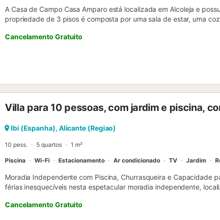
A Casa de Campo Casa Amparo está localizada em Alcoleja e possu
propriedade de 3 pisos é composta por uma sala de estar, uma coz
casas de banho e pode, portanto, acomodar 12 pessoas. As comodi
Cancelamento Gratuito
alta velocidade (adequado para chamadas de vídeo), uma televisão
streaming, uma ventoinha, uma máquina de lavar roupa e uma máq
disponíveis 2 cadeiras altas e 2 berços de bebé. Este aluguer de fé
privada com uma piscina, comodidades para churrascos e um chuve
gratuito está disponível na rua. É permitido um máximo de 2 animai
fumar nesta propriedade. O ar condicionado não está disponível. S
praia/piscina....
Villa para 10 pessoas, com jardim e piscina, 
Ibi (Espanha), Alicante (Regiao)
10 pess.
5 quartos
1 m²
Piscina
Wi-Fi
Estacionamento
Ar condicionado
TV
Jardim
R
Moradia Independente com Piscina, Churrasqueira e Capacidade p
férias inesquecíveis nesta espetacular moradia independente, localiz
grupos, esta casa oferece o máximo conforto, privacidade e todas
Cancelamento Gratuito
uma estadia perfeita. 🏡 Características da Propriedade: ✅ 5 quar
de banho completas com duche ✅ Ar condicionado em toda a casa ✅ 