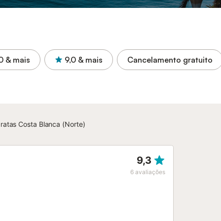
0
& mais
9,0
& mais
Cancelamento gratuito
ratas Costa Blanca (Norte)
9,3
6
avaliações