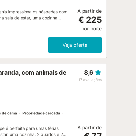
A partir de
Denia impressiona os hóspedes com
€ 225
ma sala de estar, uma cozinha
3 casas de banho e pode, portanto,
por noite
ocidade, ar condicionado,
a televisão inteligente com serviços
propriedade. Uma cama de bebé
Veja oferta
da inclui uma banheira de
, 3 varandas e um barbecue. A área
rf, praias e trilhos para caminhadas.
 a uma curta distância de carro. O
varanda, com animais de
8,6
ianças são bem-vindas. Não são
ado para chamadas de vídeo. Há
17
avaliações
a casa de férias e no quintal. Não
desnecessários depois das 23 horas.
s de cama
Propriedade cercada
A partir de
pe é perfeita para umas férias
tar, uma cozinha, 2 quartos e 2