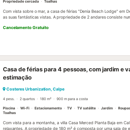
Propriedade cercada
Toalhas
Com vista sobre o mar, a casa de férias "Denia Beach Lodge" em 
as suas fantásticas vistas. A propriedade de 2 andares consiste nu
totalmente equipada com uma máquina de lavar loiça, 4 quartos e 
Cancelamento Gratuito
acomodar 8 pessoas. Outras comodidades incluem Wi-Fi de alta vel
ventilador, máquina de lavar roupa, secador de roupa, bem como um
de streaming. Além disso, uma sauna privada está disponível na 
também está disponível mediante pedido. A sua área exterior priva
hidromassagem, um jardim, 2 terraços abertos, um terraço coberto
oferece centros equestres, campos de golfe, instalações para kitesu
Além disso, o centro da cidade de Denia e o seu porto estão apenas
Casa de férias para 4 pessoas, com jardim e 
estacionamento gratuito está disponível na rua. As famílias com cr
permitidos animais de estimação. Wi-Fi está disponível e é adequ
estimação
câmaras de segurança e/ou dispositivos de gravação áudio dentro d
são permitidas grandes festas ou eventos. Por favor, evite ruídos 
Costeres Urbanization, Calpe
Um serviço de compras, um serviço...
4 pess.
2 quartos
180 m²
900 m para a costa
Piscina
Wi-Fi
Estacionamento
TV
TV satélite
Jardim
Roupa
Toalhas
Com vista para a montanha, a villa Casa Merced Planta Baja em Cal
relaxantes. A propriedade de 180 m² é composta por uma sala de es