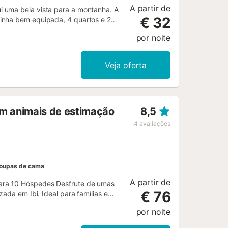
A partir de
i uma bela vista para a montanha. A
€ 32
inha bem equipada, 4 quartos e 2
dades adicionais incluem Wi-Fi de
por noite
 inteligente com serviços de
uina de secar roupa. Também estão
rias dispõe de uma área exterior
Veja oferta
iro exterior. O estacionamento
s de estimação. Não é permitido
ão fornecidas toalhas de
com animais de estimação
8,5
4
avaliações
oupas de cama
A partir de
ara 10 Hóspedes Desfrute de umas
€ 76
ada em Ibi. Ideal para famílias e
 as comodidades necessárias para
por noite
tos espaçosos e luminosos ✅ 3 casas
Piscina privativa para relaxar e