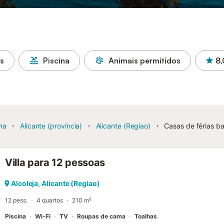
as
Piscina
Animais permitidos
8,
na
Alicante (província)
Alicante (Regiao)
Casas de férias ba
Villa para 12 pessoas
Alcoleja, Alicante (Regiao)
12 pess.
4 quartos
210 m²
Piscina
Wi-Fi
TV
Roupas de cama
Toalhas