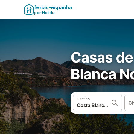
ferias-espanha
por Holidu
Casas de
Blanca N
Destino
Ch