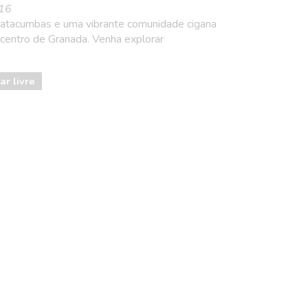
016
catacumbas e uma vibrante comunidade cigana
 centro de Granada. Venha explorar
ar livre