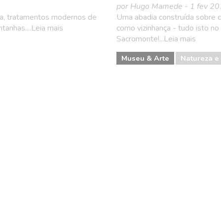
por Hugo Mamede - 1 fev 2
ada, tratamentos modernos de
Uma abadia construída sobre 
tanhas....Leia mais
como vizinhança - tudo isto no
Sacromonte!...Leia mais
Museu & Arte
Natureza e 