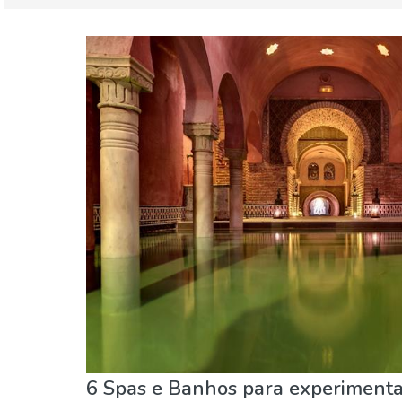
Andaluzia
Granada provincia
Desportos e aventura
Museu & Arte
Nature
6 Spas e Banhos para experiment