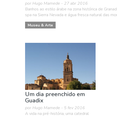
por Hugo Mamede - 27 abr 2016
Banhos ao estilo árabe na zona histórica de Gran
spa na Sierra Nevada e água fresca natural das mon
Museu & Arte
Um dia preenchido em
Guadix
por Hugo Mamede - 5 fev 2016
A vida na pré-história, uma catedral