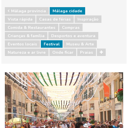
Málaga provincia
Málaga cidade
Vista rápida
Casas de férias
Inspiração
Comida & Restaurantes
Compras
Crianças & família
Desportos e aventura
Eventos locais
Festival
Museu & Arte
Natureza e ar livre
Onde ficar
Praias
Málaga provincia
Málaga cidade
Comida & Restaurantes
Compras
Crianças & família
Desportos e aventura
Eventos locais
Museu & Arte
Natureza e ar livre
Onde ficar
Praias