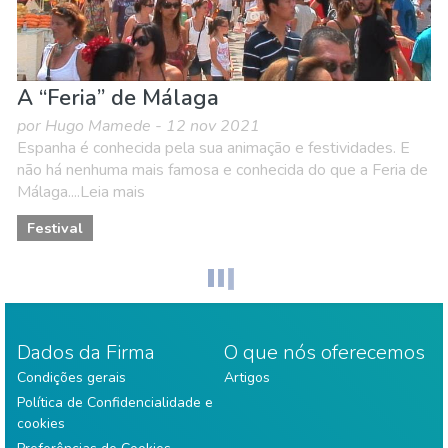
A “Feria” de Málaga
por Hugo Mamede - 12 nov 2021
Espanha é conhecida pela sua animação e festividades. E
não há nenhuma mais famosa e conhecida do que a Feria de
Málaga....Leia mais
Festival
Dados da Firma
O que nós oferecemos
Condições gerais
Artigos
Política de Confidencialidade e
cookies