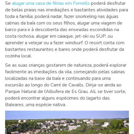
Se
alugar uma casa de férias em Fornells
poderá desfrutar
de belas praias nas imediações e bastantes atividades para
toda a família: poderá nadar, fazer snorkeling nas águas
calmas da baía com os seus filhos, alugar uma viagem de
barco para ir à descoberta das enseadas escondidas na
costa rochosa, alugar em caiaque, jet-ski ou SUP, ou
aprender a velejar ou a fazer windsurf. O resort conta com
bastantes restaurantes e bares onde poderá desfrutar da
cozinha local.
Se as suas crianças gostarem de natureza, poderá explorar
facilmente as imediações da vila, começando pelas salinas
localizadas na base da baía e continuando para uma
excursão ao longo do Camì de Cavalls. Dirija-se ainda ao
Parque Natural de l’Albufera de Es Grau. Ali, se tiver sorte,
poderá encontrar alguns espécimes do lagarto das
Baleares, uma espécie nativa.