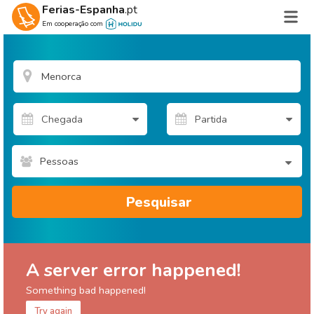
Ferias-Espanha
.pt
Em cooperação com
Pessoas
Pesquisar
A server error happened!
Something bad happened!
Try again