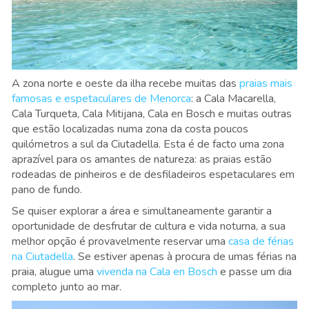
A zona norte e oeste da ilha recebe muitas das
praias mais
famosas e espetaculares de Menorca
: a Cala Macarella,
Cala Turqueta, Cala Mitijana, Cala en Bosch e muitas outras
que estão localizadas numa zona da costa poucos
quilómetros a sul da Ciutadella. Esta é de facto uma zona
aprazível para os amantes de natureza: as praias estão
rodeadas de pinheiros e de desfiladeiros espetaculares em
pano de fundo.
Se quiser explorar a área e simultaneamente garantir a
oportunidade de desfrutar de cultura e vida noturna, a sua
melhor opção é provavelmente reservar uma
casa de férias
na Ciutadella
. Se estiver apenas à procura de umas férias na
praia, alugue uma
vivenda na Cala en Bosch
e passe um dia
completo junto ao mar.