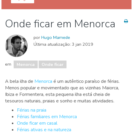
Ilhas Baleares
Menorca
Onde ficar em Menorca
Onde ficar
Praias
por
Hugo Mamede
Última atualização:
3 jan 2019
em
Menorca
Onde ficar
A bela ilha de
Menorca
é um autêntico paraíso de férias.
Menos popular e movimentado que as vizinhas Maiorca,
Ibiza e Formentera, esta pequena ilha está cheia de
tesouros naturais, praias e sonho e muitas atividades.
Férias na praia
Férias familiares em Menorca
Onde ficar em casal
Férias ativas e na natureza