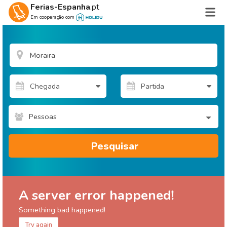
Ferias-Espanha
.pt
Em cooperação com
Pessoas
Pesquisar
A server error happened!
Something bad happened!
Try again