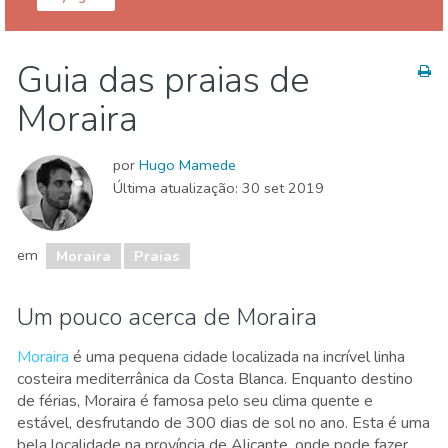
Alicante provincia
Moraira
Guia das praias de
Praias
Moraira
por
Hugo Mamede
Última atualização:
30 set 2019
em
Moraira
Praias
Um pouco acerca de Moraira
Moraira
é uma pequena cidade localizada na incrível linha
costeira mediterrânica da Costa Blanca. Enquanto destino
de férias, Moraira é famosa pelo seu clima quente e
estável, desfrutando de 300 dias de sol no ano. Esta é uma
bela localidade na província de Alicante, onde pode fazer