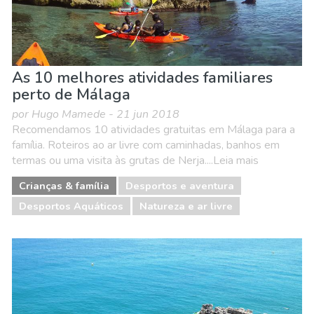
As 10 melhores atividades familiares
perto de Málaga
por Hugo Mamede - 21 jun 2018
Recomendamos 10 atividades gratuitas em Málaga para a
família. Roteiros ao ar livre com caminhadas, banhos em
termas ou uma visita às grutas de Nerja....Leia mais
Crianças & família
Desportos e aventura
Desportos Aquáticos
Natureza e ar livre