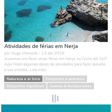
Atividades de férias em Nerja
por Hugo Mamede - 13 abr 2018
Já pensou em fazer umas férias em Nerja, na Costa del Sol?
Aqui ficam algumas ideias de atividades para fazer durante
a sua estadia....Leia mais
Natureza e ar livre
Desportos e aventura
Desportos Aquáticos
Comida & Restaurantes