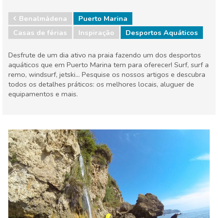
Benalmádena
Puerto Marina
Casas de férias
Inspiração
Desportos Aquáticos
Desfrute de um dia ativo na praia fazendo um dos desportos
aquáticos que em Puerto Marina tem para oferecer! Surf, surf a
remo, windsurf, jetski... Pesquise os nossos artigos e descubra
todos os detalhes práticos: os melhores locais, aluguer de
equipamentos e mais.
Andaluzia
Málaga provincia
Comida & Restaurantes
Compras
Crianças & família
Desportos e aventura
Eventos locais
Museu & Arte
Natureza e ar livre
Noite
Onde ficar
Praias