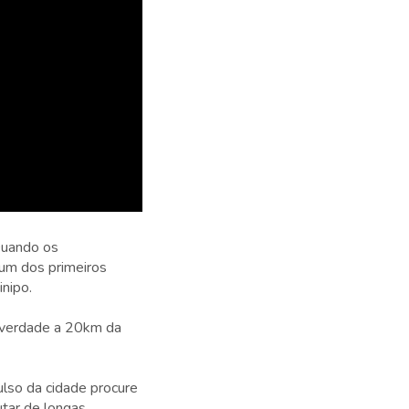
 Quando os
um dos primeiros
nipo.
a verdade a 20km da
lso da cidade procure
utar de longas