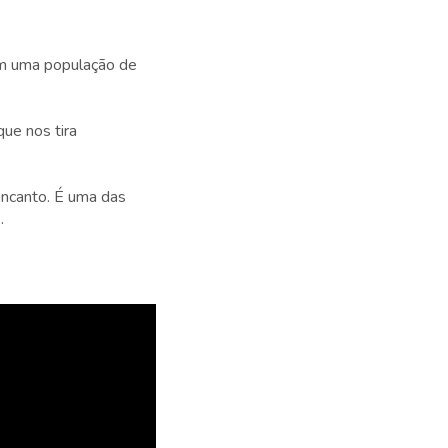
om uma população de
que nos tira
encanto. É uma das
).