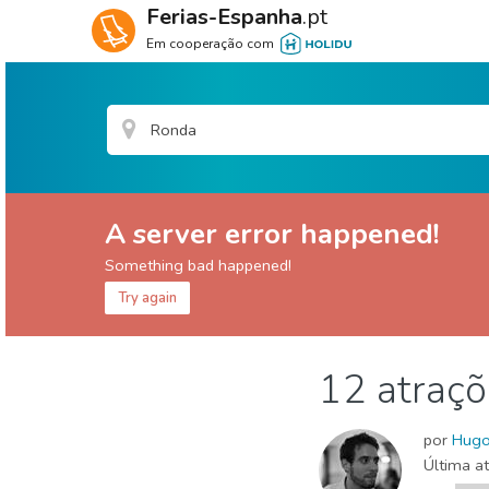
Ferias-Espanha
.pt
Em cooperação com
A server error happened!
Something bad happened!
Try again
Málaga provincia
Ronda
12 atraçõ
Comida & Restaurantes
Museu & Arte
Natu
por
Hug
Última a