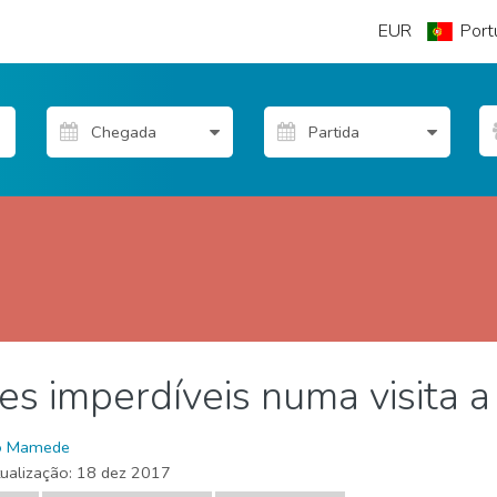
EUR
Port
es imperdíveis numa visita 
reza e ar livre
o Mamede
tualização:
18 dez 2017