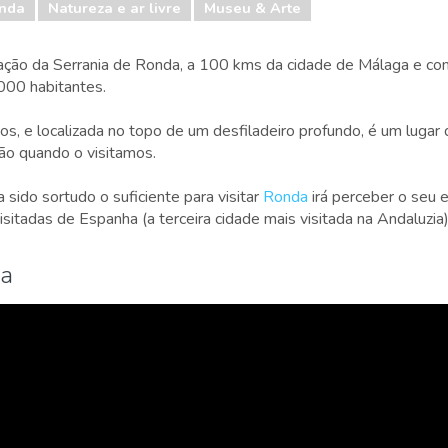
nda
Natureza e ar livre
Museu & Arte
ação da Serrania de Ronda, a 100 kms da cidade de Málaga e c
00 habitantes.
os, e localizada no topo de um desfiladeiro profundo, é um lugar 
ção quando o visitamos.
sido sortudo o suficiente para visitar
Ronda
irá perceber o seu 
isitadas de Espanha (a terceira cidade mais visitada na Andaluzia
da