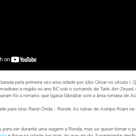
clarada pela primeira vez uma cidade por Júlio César no século I.
vadiram a região no ano 8C sob o comando de Tarik-ibn-Zeyad, 
iram foi o romano, que ligava Gibraltar com a área romana de Aci
dade para Izna-Rand-Onda - Ronda. As ruínas de Acinipo ficam n
s para ver durante uma viagem a Ronda, mas se quiser tomar o pu
nda
e fique na cidade por mais do que um dia. Experimente desfr