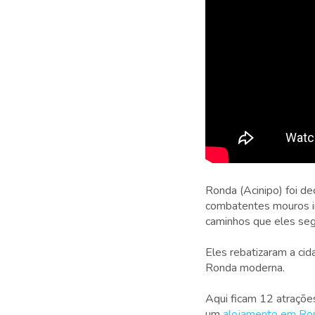
Ronda (Acinipo) foi de
combatentes mouros in
caminhos que eles segu
Eles rebatizaram a ci
Ronda moderna.
Aqui ficam 12 atraçõe
um
alojamento em Ro