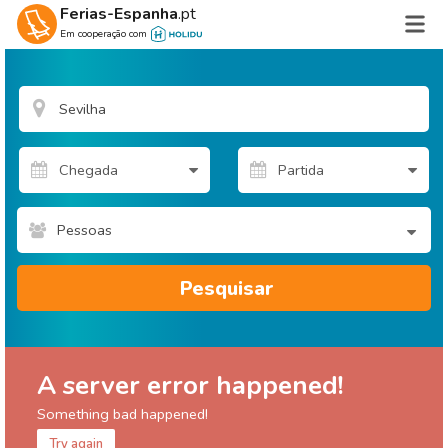
Ferias-Espanha
.pt
Em cooperação com
Pessoas
Pesquisar
A server error happened!
Something bad happened!
Try again