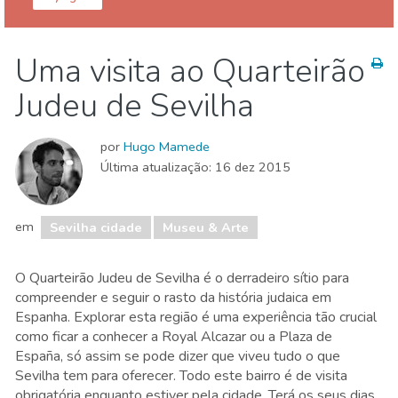
Sevilha provincia
Sevilha cidade
Uma visita ao Quarteirão
Eventos locais
Museu & Arte
Onde ficar
Judeu de Sevilha
por
Hugo Mamede
Última atualização:
16 dez 2015
em
Sevilha cidade
Museu & Arte
O Quarteirão Judeu de Sevilha é o derradeiro sítio para
compreender e seguir o rasto da história judaica em
Espanha. Explorar esta região é uma experiência tão crucial
como ficar a conhecer a Royal Alcazar ou a Plaza de
España, só assim se pode dizer que viveu tudo o que
Sevilha tem para oferecer. Todo este bairro é de visita
obrigatória enquanto estiver pela cidade. Terá os seus dias