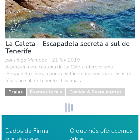
La Caleta – Escapadela secreta a sul de
Tenerife
por Hugo Mamede - 21 fev 2019
A pequena vila costeira de La Caleta oferece uma
escapadela cénica a pouca distância das principais casas de
férias no sul de Tenerife....Leia mais
Praias
Eventos locais
Comida & Restaurantes
Dados da Firma
O que nós oferecemos
Condições gerais
Artigos