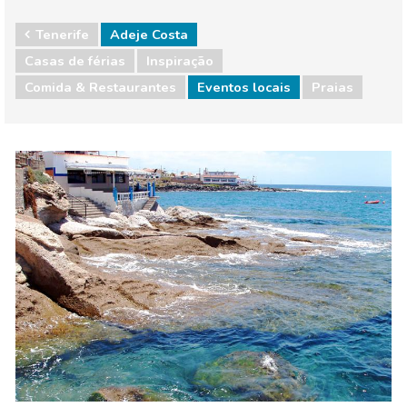
Tenerife
Adeje Costa
Casas de férias
Inspiração
Comida & Restaurantes
Eventos locais
Praias
Tenerife
Adeje Costa
Comida & Restaurantes
Eventos locais
Praias