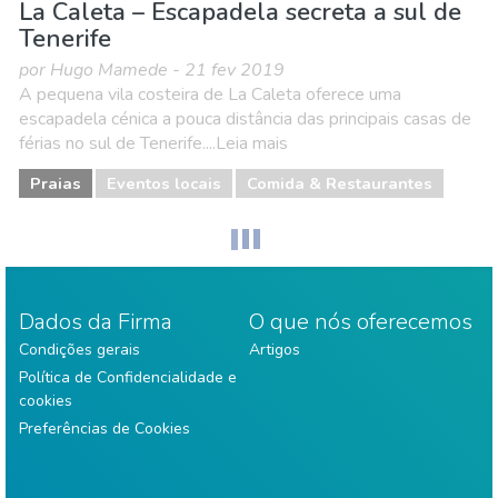
La Caleta – Escapadela secreta a sul de
Tenerife
por Hugo Mamede - 21 fev 2019
A pequena vila costeira de La Caleta oferece uma
escapadela cénica a pouca distância das principais casas de
férias no sul de Tenerife....Leia mais
Praias
Eventos locais
Comida & Restaurantes
Dados da Firma
O que nós oferecemos
Condições gerais
Artigos
Política de Confidencialidade e
cookies
Preferências de Cookies