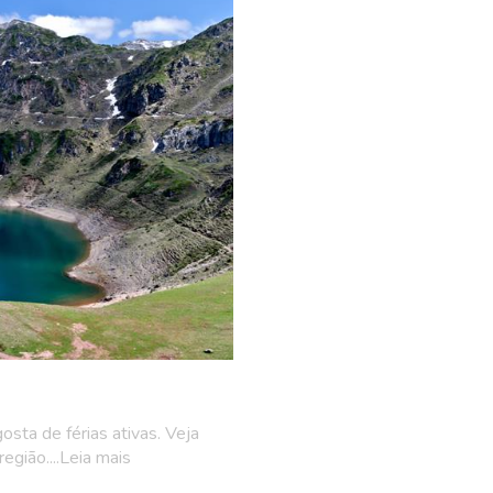
sta de férias ativas. Veja
egião....Leia mais