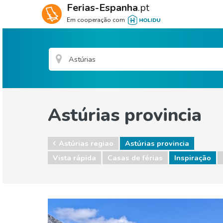
Ferias-Espanha
.pt
Em cooperação com
Astúrias provincia
Astúrias regiao
Astúrias provincia
Vista rápida
Casas de férias
Inspiração
Astúrias regiao
Astúrias provincia
Desportos e aventura
Natureza e ar livre