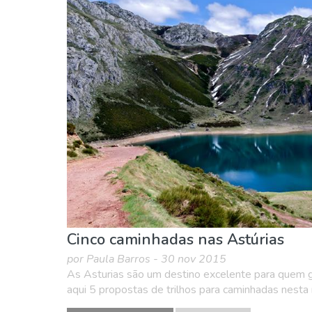
Cinco caminhadas nas Astúrias
por Paula Barros - 30 nov 2015
As Asturias são um destino excelente para quem go
aqui 5 propostas de trilhos para caminhadas nesta r