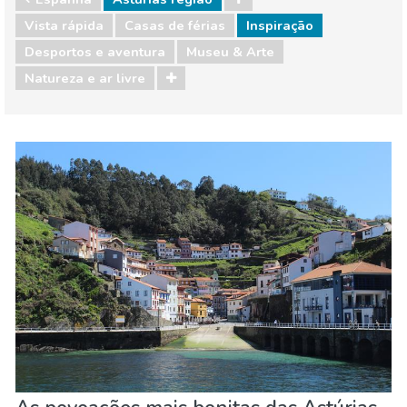
Vista rápida
Casas de férias
Inspiração
Desportos e aventura
Museu & Arte
Natureza e ar livre
Espanha
Astúrias regiao
Desportos e aventura
Museu & Arte
Natureza e ar livre