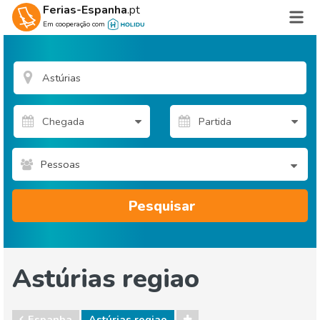
Ferias-Espanha
.pt
Em cooperação com
Pessoas
Pesquisar
Astúrias regiao
Espanha
Astúrias regiao