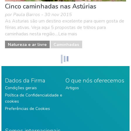
Cinco caminhadas nas Astúrias
por Paula Barros - 30 nov 2015
As Asturias são um destino excelente para quem gosta de
férias ativas. Veja aqui 5 propostas de trilhos para
caminhadas nesta região....Leia mais
Natureza e ar livre
Caminhadas
Dados da Firma
O que nós oferecemos
Condições gerais
Artigos
Política de Confidencialidade e
cookies
Preferências de Cookies
Somos internacionais