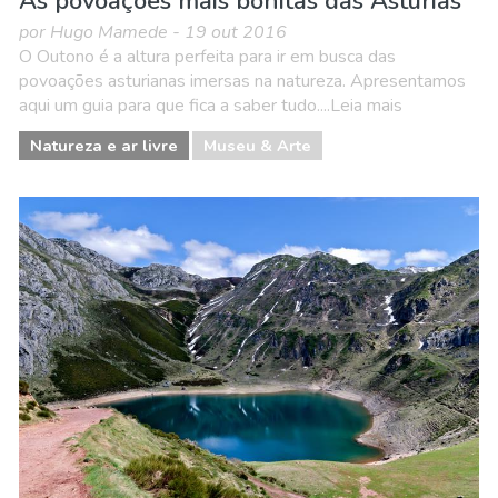
As povoações mais bonitas das Astúrias
por Hugo Mamede - 19 out 2016
O Outono é a altura perfeita para ir em busca das
povoações asturianas imersas na natureza. Apresentamos
aqui um guia para que fica a saber tudo....Leia mais
Natureza e ar livre
Museu & Arte