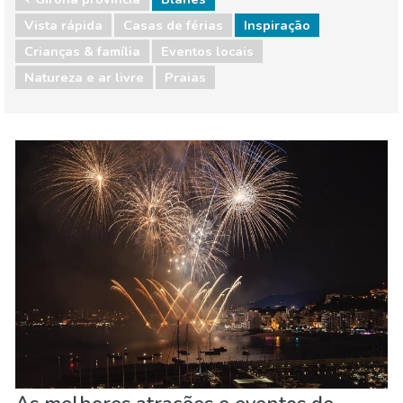
Vista rápida
Casas de férias
Inspiração
Crianças & família
Eventos locais
Natureza e ar livre
Praias
Girona provincia
Blanes
Crianças & família
Eventos locais
Natureza e ar livre
Praias