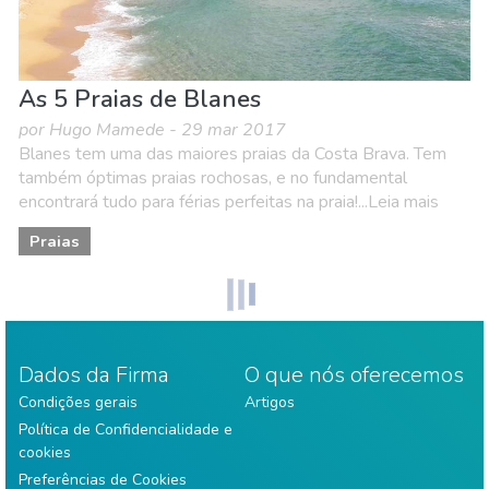
As 5 Praias de Blanes
por Hugo Mamede - 29 mar 2017
Blanes tem uma das maiores praias da Costa Brava. Tem
também óptimas praias rochosas, e no fundamental
encontrará tudo para férias perfeitas na praia!...Leia mais
Praias
Dados da Firma
O que nós oferecemos
Condições gerais
Artigos
Política de Confidencialidade e
cookies
Preferências de Cookies