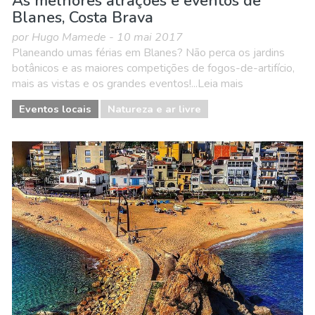
As melhores atrações e eventos de
Blanes, Costa Brava
por Hugo Mamede - 10 mai 2017
Planeando umas férias em Blanes? Não perca os jardins
botânicos e as maiores competições de fogos-de-artifício,
mais as vistas e os grandes eventos!...Leia mais
Eventos locais
Natureza e ar livre