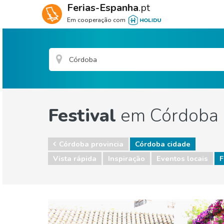
Ferias-Espanha
.pt
Em cooperação com
Festival
em Córdoba 
Córdoba provincia
Córdoba cidade
Vista rápida
Inspiração
Eventos locais
F
Córdoba provincia
Córdoba cidade
Eventos locais
Museu & Arte
Natureza e ar