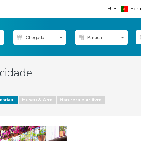
EUR
Port
cidade
estival
Museu & Arte
Natureza e ar livre
 livre