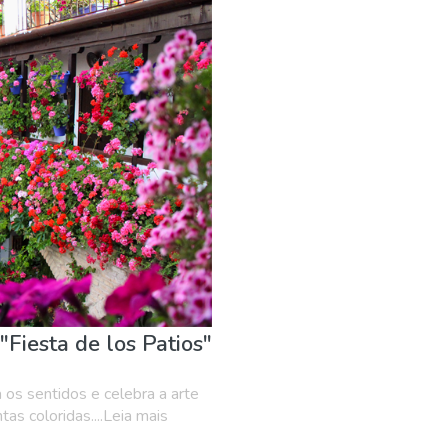
"Fiesta de los Patios"
 os sentidos e celebra a arte
as coloridas....Leia mais