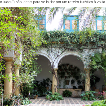
Judeu”) são ideais para se iniciar por um roteiro turístico à volta