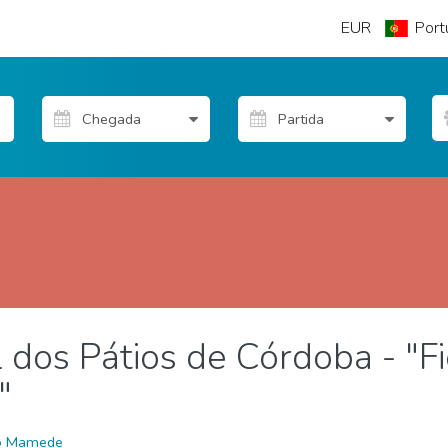
EUR
Port
l dos Pátios de Córdoba - "F
 livre
"
o Mamede