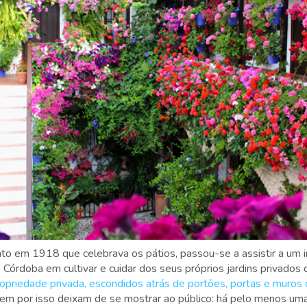
to em 1918 que celebrava os pátios, passou-se a assistir a um 
 Córdoba em cultivar e cuidar dos seus próprios jardins privados 
ropriedade privada, escondidos atrás de portões, portas e muro
nem por isso deixam de se mostrar ao público: há pelo menos u