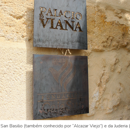
San Basilio (também conhecido por “Alcazar Viejo”) e da Juderi