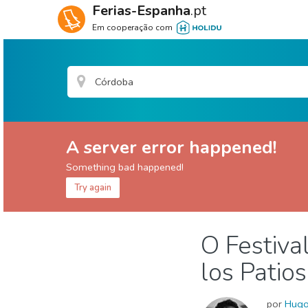
Ferias-Espanha
.pt
Em cooperação com
A server error happened!
Something bad happened!
Try again
Córdoba provincia
Córdoba cidade
O Festiva
Eventos locais
Museu & Arte
Natureza e ar
los Patios
por
Hug