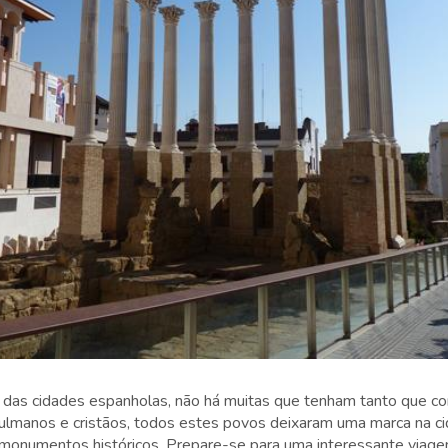
a das cidades espanholas, não há muitas que tenham tanto que c
lmanos e cristãos, todos estes povos deixaram uma marca na c
 monumentos históricos. Prepare-se para uma interessante viag