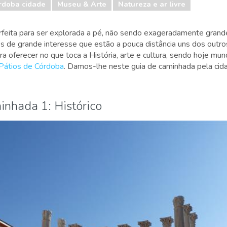
rdoba cidade
Museu & Arte
Natureza e ar livre
rfeita para ser explorada a pé, não sendo exageradamente grand
de grande interesse que estão a pouca distância uns dos outros
a oferecer no que toca a História, arte e cultura, sendo hoje mu
 Pátios de Córdoba
. Damos-lhe neste guia de caminhada pela cid
inhada 1: Histórico