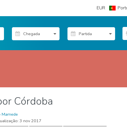
EUR
Port
por Córdoba
 livre
o Mamede
tualização:
3 nov 2017