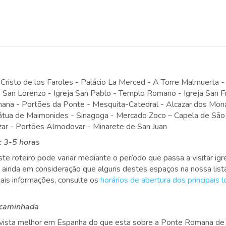
l Cristo de los Faroles - Palácio La Merced - A Torre Malmuerta -
ja San Lorenzo - Igreja San Pablo - Templo Romano - Igreja San Fr
ana - Portões da Ponte - Mesquita-Catedral - Alcazar dos Mona
tátua de Maimonides - Sinagoga - Mercado Zoco – Capela de São
azar - Portões Almodovar - Minarete de San Juan
 3-5 horas
 roteiro pode variar mediante o período que passa a visitar igre
a ainda em consideração que alguns destes espaços na nossa list
ais informações, consulte os
horários de abertura dos principais l
 caminhada
ma vista melhor em Espanha do que esta sobre a Ponte Romana d