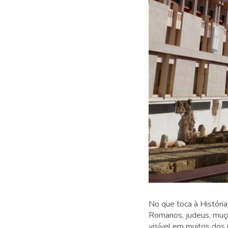
No que toca à Históri
Romanos, judeus, muçu
visível em muitos dos