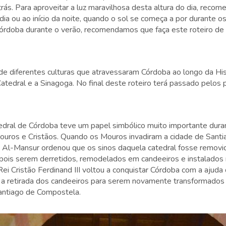
trás. Para aproveitar a luz maravilhosa desta altura do dia, rec
 dia ou ao início da noite, quando o sol se começa a por durante
 Córdoba durante o verão, recomendamos que faça este roteiro d
de diferentes culturas que atravessaram Córdoba ao longo da Hi
edral e a Sinagoga. No final deste roteiro terá passado pelos p
ral de Córdoba teve um papel simbólico muito importante duran
Mouros e Cristãos. Quando os Mouros invadiram a cidade de Sant
a Al-Mansur ordenou que os sinos daquela catedral fosse removi
pois serem derretidos, remodelados em candeeiros e instalados 
Rei Cristão Ferdinand III voltou a conquistar Córdoba com a ajuda 
 a retirada dos candeeiros para serem novamente transformados 
Santiago de Compostela.