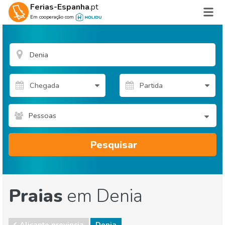
Ferias-Espanha
.pt
Em cooperação com
Pessoas
Pesquisar
Praias
em Denia
Alicante provincia
Denia