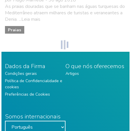
por Hugo Mamede - 30 ago 2018
As praias douradas que se banham nas águas turquesas do
Mediterrâneo atraem milhares de turistas e veraneantes a
Denia. ...Leia mais
Praias
Dados da Firma
O que nós oferecemos
Condições gerais
Artigos
Política de Confidencialidade e
cookies
Preferências de Cookies
Somos internacionais