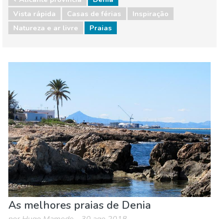
Vista rápida
Casas de férias
Inspiração
Natureza e ar livre
Praias
Alicante provincia
Denia
Natureza e ar livre
Praias
As melhores praias de Denia