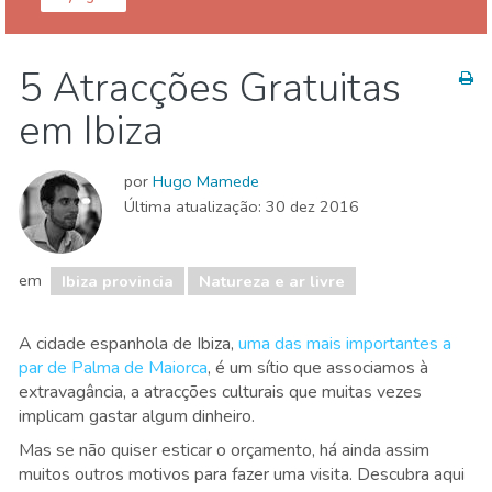
Ilhas Baleares
Ibiza provincia
5 Atracções Gratuitas
Compras
Museu & Arte
Natureza e ar livre
em Ibiza
Onde ficar
Praias
por
Hugo Mamede
Última atualização:
30 dez 2016
em
Ibiza provincia
Natureza e ar livre
A cidade espanhola de Ibiza,
uma das mais importantes a
par de Palma de Maiorca
, é um sítio que associamos à
extravagância, a atracções culturais que muitas vezes
implicam gastar algum dinheiro.
Mas se não quiser esticar o orçamento, há ainda assim
muitos outros motivos para fazer uma visita. Descubra aqui