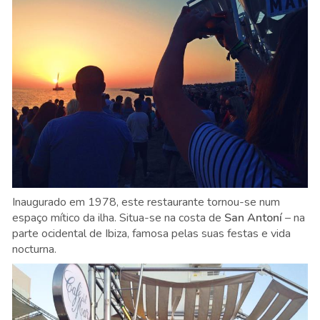
Inaugurado em 1978, este restaurante tornou-se num
espaço mítico da ilha. Situa-se na costa de
San Antoní
– na
parte ocidental de Ibiza, famosa pelas suas festas e vida
nocturna.