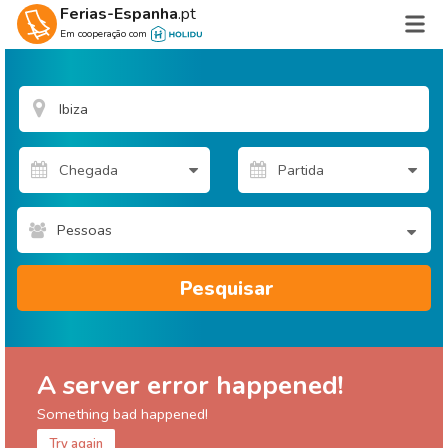
Ferias-Espanha
.pt
Em cooperação com
Pessoas
Pesquisar
A server error happened!
Something bad happened!
Try again