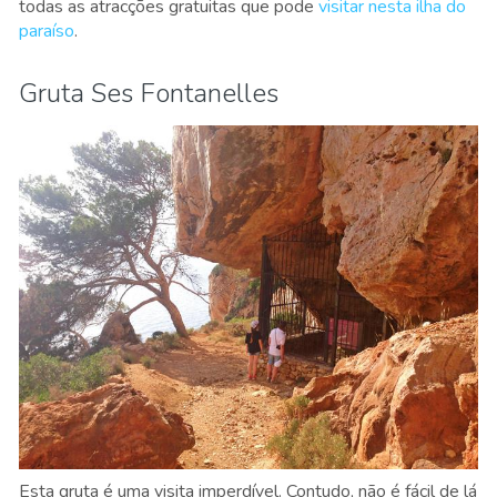
todas as atracções gratuitas que pode
visitar nesta ilha do
paraíso
.
Gruta Ses Fontanelles
Esta gruta é uma visita imperdível. Contudo, não é fácil de lá