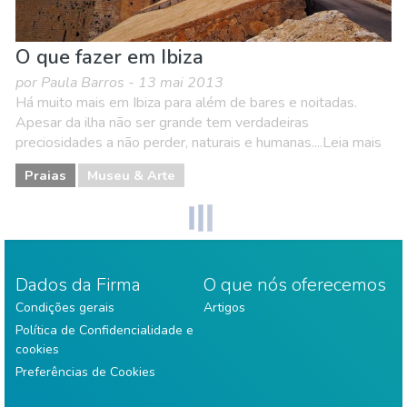
O que fazer em Ibiza
por Paula Barros - 13 mai 2013
Há muito mais em Ibiza para além de bares e noitadas.
Apesar da ilha não ser grande tem verdadeiras
preciosidades a não perder, naturais e humanas....Leia mais
Praias
Museu & Arte
Dados da Firma
O que nós oferecemos
Condições gerais
Artigos
Política de Confidencialidade e
cookies
Preferências de Cookies