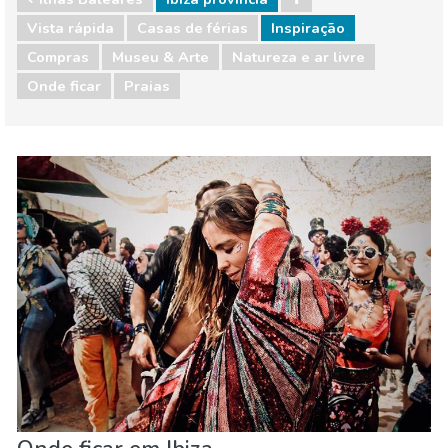
Vista rápida
Casas de férias
Inspiração
Compras
Museu & Arte
Natureza e ar livre
Onde ficar
Praias
Ilhas Baleares
Ibiza provincia
Compras
Museu & Arte
Natureza e ar livre
Onde ficar
Praias