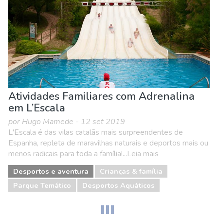
Atividades Familiares com Adrenalina
em L’Escala
por Hugo Mamede - 12 set 2019
L'Escala é das vilas catalãs mais surpreendentes de
Espanha, repleta de maravilhas naturais e deportos mais ou
menos radicais para toda a família!...Leia mais
Desportos e aventura
Crianças & família
Parque Temático
Desportos Aquáticos