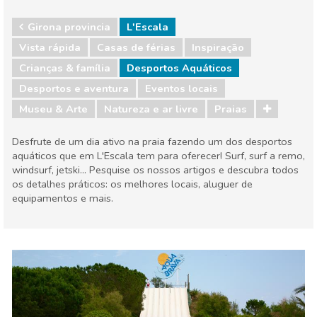
Girona provincia
L'Escala
Vista rápida
Casas de férias
Inspiração
Crianças & família
Desportos Aquáticos
Desportos e aventura
Eventos locais
Museu & Arte
Natureza e ar livre
Praias
Desfrute de um dia ativo na praia fazendo um dos desportos
aquáticos que em L'Escala tem para oferecer! Surf, surf a remo,
windsurf, jetski... Pesquise os nossos artigos e descubra todos
os detalhes práticos: os melhores locais, aluguer de
equipamentos e mais.
Girona provincia
L'Escala
Crianças & família
Desportos e aventura
Eventos locais
Museu & Arte
Natureza e ar livre
Praias