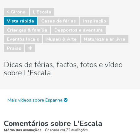
Girona
L'Escala
Vista rápida
Casas de férias
Inspiração
Crianças & família
Desportos e aventura
Eventos locais
Museu & Arte
Natureza e ar livre
Praias
Dicas de férias, factos, fotos e vídeo
sobre L'Escala
Mais vídeos sobre Espanha
Comentários
sobre L'Escala
Média das avaliações
- Baseada em 73 avaliações.