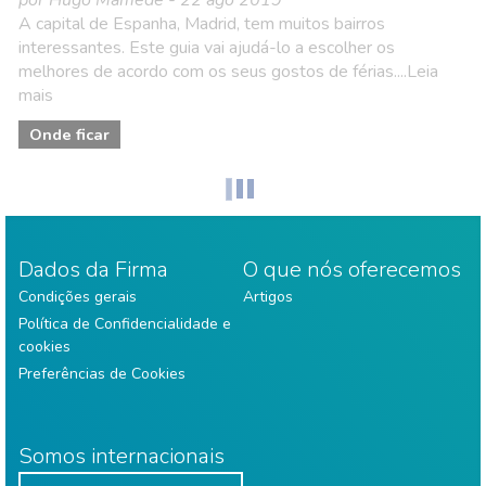
por Hugo Mamede - 22 ago 2019
A capital de Espanha, Madrid, tem muitos bairros
interessantes. Este guia vai ajudá-lo a escolher os
melhores de acordo com os seus gostos de férias....Leia
mais
Onde ficar
Dados da Firma
O que nós oferecemos
Condições gerais
Artigos
Política de Confidencialidade e
cookies
Preferências de Cookies
Somos internacionais