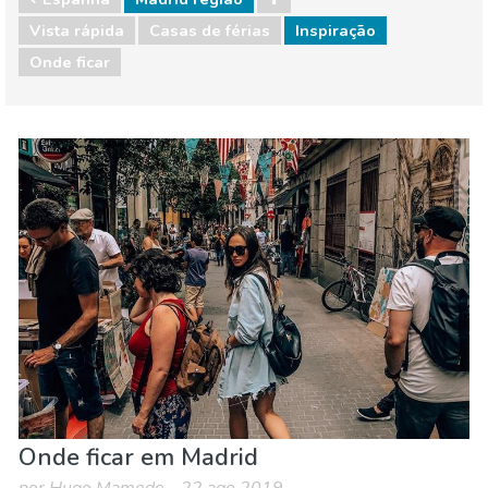
Vista rápida
Casas de férias
Inspiração
Onde ficar
Espanha
Madrid regiao
Onde ficar
Onde ficar em Madrid