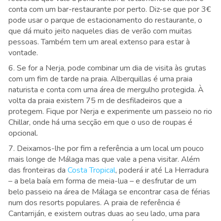
conta com um bar-restaurante por perto. Diz-se que por 3€
pode usar o parque de estacionamento do restaurante, o
que dá muito jeito naqueles dias de verão com muitas
pessoas. Também tem um areal extenso para estar à
vontade.
6. Se for a Nerja, pode combinar um dia de visita às grutas
com um fim de tarde na praia. Alberquillas é uma praia
naturista e conta com uma área de mergulho protegida. À
volta da praia existem 75 m de desfiladeiros que a
protegem. Fique por Nerja e experimente um passeio no rio
Chillar, onde há uma secção em que o uso de roupas é
opcional.
7. Deixamos-lhe por fim a referência a um local um pouco
mais longe de Málaga mas que vale a pena visitar. Além
das fronteiras da
Costa Tropical
, poderá ir até La Herradura
– a bela baía em forma de meia-lua – e desfrutar de um
belo passeio na área de Málaga se encontrar casa de férias
num dos resorts populares. A praia de referência é
Cantarriján, e existem outras duas ao seu lado, uma para