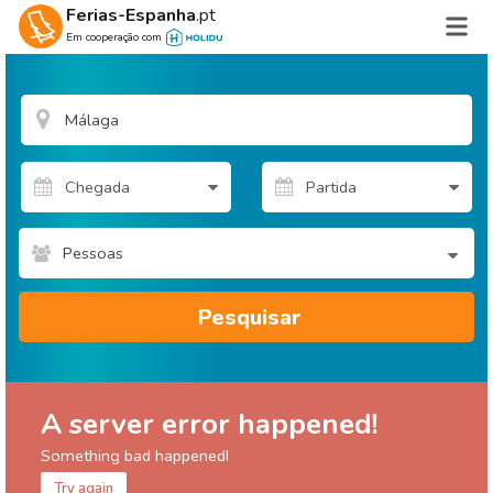
Ferias-Espanha
.pt
Em cooperação com
Pessoas
Pesquisar
A server error happened!
Something bad happened!
Try again