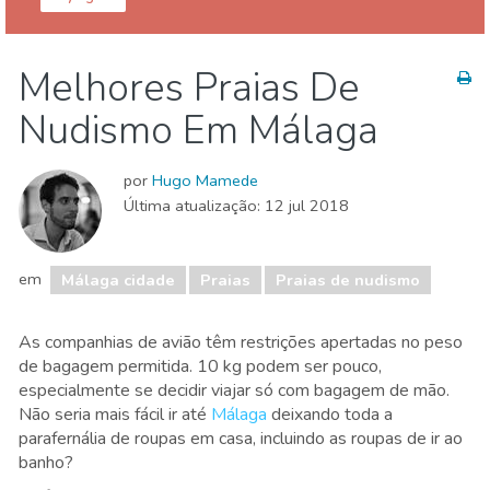
Málaga provincia
Málaga cidade
Melhores Praias De
Comida & Restaurantes
Compras
Nudismo Em Málaga
Crianças & família
Desportos e aventura
Eventos locais
Museu & Arte
Natureza e ar livre
por
Hugo Mamede
Onde ficar
Praias
Última atualização:
12 jul 2018
em
Málaga cidade
Praias
Praias de nudismo
As companhias de avião têm restrições apertadas no peso
de bagagem permitida. 10 kg podem ser pouco,
especialmente se decidir viajar só com bagagem de mão.
Não seria mais fácil ir até
Málaga
deixando toda a
parafernália de roupas em casa, incluindo as roupas de ir ao
banho?