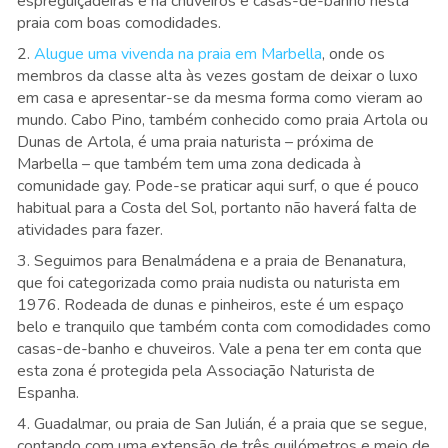
espreguiçadeiras e há chuveiros e casas-de-banho nesta
praia com boas comodidades.
2.
Alugue uma vivenda na praia em Marbella
, onde os
membros da classe alta às vezes gostam de deixar o luxo
em casa e apresentar-se da mesma forma como vieram ao
mundo. Cabo Pino, também conhecido como praia Artola ou
Dunas de Artola, é uma praia naturista – próxima de
Marbella – que também tem uma zona dedicada à
comunidade gay. Pode-se praticar aqui surf, o que é pouco
habitual para a Costa del Sol, portanto não haverá falta de
atividades para fazer.
3. Seguimos para Benalmádena e a praia de Benanatura,
que foi categorizada como praia nudista ou naturista em
1976. Rodeada de dunas e pinheiros, este é um espaço
belo e tranquilo que também conta com comodidades como
casas-de-banho e chuveiros. Vale a pena ter em conta que
esta zona é protegida pela Associação Naturista de
Espanha.
4. Guadalmar, ou praia de San Julián, é a praia que se segue,
contando com uma extensão de três quilómetros e meio de